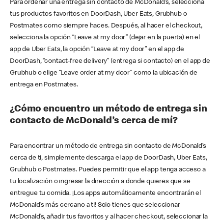
Para ordenar una entrega sin contacto de McDonald’s, selecciona
tus productos favoritos en DoorDash, Uber Eats, Grubhub o
Postmates como siempre haces. Después, al hacer el checkout,
selecciona la opción “Leave at my door” (dejar en la puerta) en el
app de Uber Eats, la opción “Leave at my door” en el app de
DoorDash, “contact-free delivery” (entrega si contacto) en el app de
Grubhub o elige “Leave order at my door” como la ubicación de
entrega en Postmates.
¿Cómo encuentro un método de entrega sin
contacto de McDonald’s cerca de mí?
Para encontrar un método de entrega sin contacto de McDonald’s
cerca de ti, simplemente descarga el app de DoorDash, Uber Eats,
Grubhub o Postmates. Puedes permitir que el app tenga acceso a
tu localización o ingresar la dirección a donde quieres que se
entregue tu comida. ¡Los apps automáticamente encontrarán el
McDonald’s más cercano a ti! Solo tienes que seleccionar
McDonald’s, añadir tus favoritos y al hacer checkout, seleccionar la