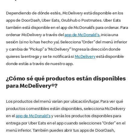
Dependiendo de dónde estés, McDelivery está disponible en los
apps de DoorDash, Uber Eats, Grubhub o Postmates. Uber Eats
también está disponible en el app de McDonald’s para ordenar. Para
ordenar McDelivery a través del
app de McDonald's
, inicia una
sesión (si no lo has hecho ya). Selecciona “Order” del menú inferior
y cambia de “Pickup” a “McDelivery’” Ingresa la dirección donde
quieres la entrega y se te notificará si
McDelivery
está disponible
donde estás a través de nuestro app.
¿Cómo sé qué productos están disponibles
para McDelivery®?
Los productos del menú varían por ubicación/lugar. Para ver qué
productos comestibles están disponibles, selecciona McDelivery
en el
app de McDonald's
y verás los productos disponibles para
entrega por Uber Eats en el app cuando selecciones “Order” en el
menú inferior. También puedes abrir tus apps de DoorDash,