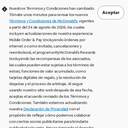
Nuestros Términos y Condiciones han cambiado.
Aceptar
Tómate unos minutos para revisar los nuevos
Términos y Condiciones de McDonald’s
, vigentes
a partir del 24 de agosto de 2026, los cuales
incluyen actualizaciones de nuestra experiencia
Mobile Order & Pay (incluyendo órdenes por
internet o como invitado, cancelaciones y
reembolsos), el programa MyMcDonald’s Rewards
(incluyendo las recompensas de los asociados,
las cuales pueden estar sujetas a los términos de
estos), funciones de valor acumulado, como
tarjetas digitales de regalo, y la resolución de
disputas y el proceso de arbitraje. Al seguir
usando nuestro sitio web después de esa fecha,
aceptas el acuerdo revisado de los Términos y
Condiciones. También estamos actualizando
nuestra
Declaración de Privacidad
con el
propósito de reflejar cómo podemos colaborar
con ciertos socios publicitarios para brindarte