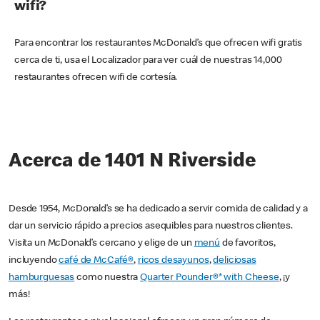
wifi?
Para encontrar los restaurantes McDonald’s que ofrecen wifi gratis
cerca de ti, usa el Localizador para ver cuál de nuestras 14,000
restaurantes ofrecen wifi de cortesía.
Acerca de 1401 N Riverside
Desde 1954, McDonald’s se ha dedicado a servir comida de calidad y a
dar un servicio rápido a precios asequibles para nuestros clientes.
Visita un McDonald’s cercano y elige de un
menú
de favoritos,
incluyendo
café de McCafé®
,
ricos desayunos
,
deliciosas
hamburguesas
como nuestra
Quarter Pounder®* with Cheese
, ¡y
más!