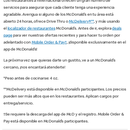
Los restaurantes a nivel nacional ofrecen un gran número de
servicios para asegurar que cada cliente tenga una experiencia
agradable. Averigua si alguno de los McDonald’s en tu área está
abierto 24 horas, ofrece Drive Thru o
McDelivery®**
, y más usando
el
localizador de restaurantes
McDonald’s. Antes de ir, explora
deals
page
para ver nuestras ofertas recientes y para hacer tu orden por
adelantado con
Mobile Order & Pay†
, ¡disponible exclusivamente en el
app de McDonald’s!
La próxima vez que quieras darte un gustito, ve a un McDonald’s
cercano, ¡nos encantará atenderte!
*Peso antes de cocinarse: 4 oz.
**McDelivery está disponible en McDonald’s participantes. Los precios
pueden ser más altos que en los restaurantes. Aplican cargos por
entrega/servicio.
†Se requiere la descarga del app de McD y el registro. Mobile Order &
Pay está disponible en McDonald’s participantes.