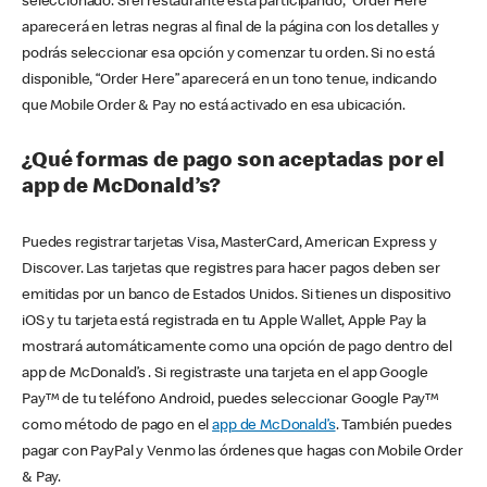
seleccionado. Si el restaurante está participando, “Order Here”
aparecerá en letras negras al final de la página con los detalles y
podrás seleccionar esa opción y comenzar tu orden. Si no está
disponible, “Order Here” aparecerá en un tono tenue, indicando
que Mobile Order & Pay no está activado en esa ubicación.
¿Qué formas de pago son aceptadas por el
app de McDonald’s?
Puedes registrar tarjetas Visa, MasterCard, American Express y
Discover. Las tarjetas que registres para hacer pagos deben ser
emitidas por un banco de Estados Unidos. Si tienes un dispositivo
iOS y tu tarjeta está registrada en tu Apple Wallet, Apple Pay la
mostrará automáticamente como una opción de pago dentro del
app de McDonald’s . Si registraste una tarjeta en el app Google
Pay™ de tu teléfono Android, puedes seleccionar Google Pay™
como método de pago en el
app de McDonald’s
. También puedes
pagar con PayPal y Venmo las órdenes que hagas con Mobile Order
& Pay.