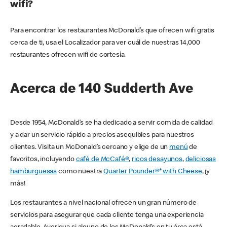
wifi?
Para encontrar los restaurantes McDonald’s que ofrecen wifi gratis
cerca de ti, usa el Localizador para ver cuál de nuestras 14,000
restaurantes ofrecen wifi de cortesía.
Acerca de 140 Sudderth Ave
Desde 1954, McDonald’s se ha dedicado a servir comida de calidad
y a dar un servicio rápido a precios asequibles para nuestros
clientes. Visita un McDonald’s cercano y elige de un
menú
de
favoritos, incluyendo
café de McCafé®
,
ricos desayunos
,
deliciosas
hamburguesas
como nuestra
Quarter Pounder®* with Cheese
, ¡y
más!
Los restaurantes a nivel nacional ofrecen un gran número de
servicios para asegurar que cada cliente tenga una experiencia