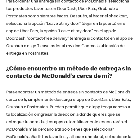
Para ordenar una entrega sin contacto de McDonald’s, selecciona
tus productos favoritos en DoorDash, Uber Eats, Grubhub o
Postmates como siempre haces. Después, al hacer el checkout,
selecciona la opción “Leave at my door” (dejar en la puerta) en el
app de Uber Eats, la opción “Leave at my door” en el app de
DoorDash, “contact-free delivery” (entrega si contacto) en el app de
Grubhub o elige “Leave order at my door” como la ubicación de
entrega en Postmates.
¿Cómo encuentro un método de entrega sin
contacto de McDonald’s cerca de mí?
Para encontrar un método de entrega sin contacto de McDonald’s
cerca de ti, simplemente descarga el app de DoorDash, Uber Eats,
Grubhub o Postmates. Puedes permitir que el app tenga acceso a
tu localización o ingresar la dirección a donde quieres que se
entregue tu comida. ¡Los apps automáticamente encontrarán el
McDonald’s más cercano a ti! Solo tienes que seleccionar
McDonald’s, añadir tus favoritos y al hacer checkout, seleccionar la