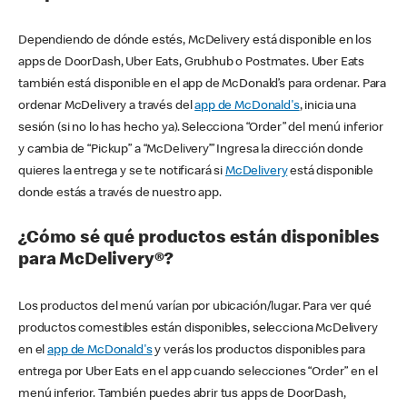
Dependiendo de dónde estés, McDelivery está disponible en los
apps de DoorDash, Uber Eats, Grubhub o Postmates. Uber Eats
también está disponible en el app de McDonald’s para ordenar. Para
ordenar McDelivery a través del
app de McDonald's
, inicia una
sesión (si no lo has hecho ya). Selecciona “Order” del menú inferior
y cambia de “Pickup” a “McDelivery’” Ingresa la dirección donde
quieres la entrega y se te notificará si
McDelivery
está disponible
donde estás a través de nuestro app.
¿Cómo sé qué productos están disponibles
para McDelivery®?
Los productos del menú varían por ubicación/lugar. Para ver qué
productos comestibles están disponibles, selecciona McDelivery
en el
app de McDonald's
y verás los productos disponibles para
entrega por Uber Eats en el app cuando selecciones “Order” en el
menú inferior. También puedes abrir tus apps de DoorDash,