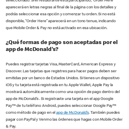
seleccionado. Si el restaurante está participando, “Order Here”
aparecerá en letras negras al final de la página con los detalles y
podrás seleccionar esa opción y comenzar tu orden. Si no está
disponible, “Order Here” aparecerá en un tono tenue, indicando
que Mobile Order & Pay no está activado en esa ubicación.
¿Qué formas de pago son aceptadas por el
app de McDonald’s?
Puedes registrar tarjetas Visa, MasterCard, American Express y
Discover. Las tarjetas que registres para hacer pagos deben ser
emitidas por un banco de Estados Unidos. Si tienes un dispositivo
iOS y tu tarjeta está registrada en tu Apple Wallet, Apple Pay la
mostrará automáticamente como una opción de pago dentro del
app de McDonald’s . Si registraste una tarjeta en el app Google
Pay™ de tu teléfono Android, puedes seleccionar Google Pay™
como método de pago en el
app de McDonald’s
. También puedes
pagar con PayPal y Venmo las órdenes que hagas con Mobile Order
& Pay.