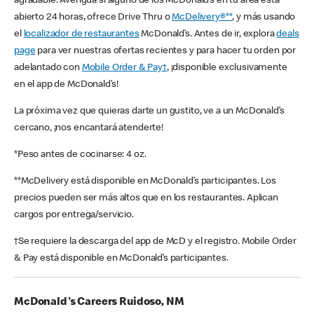
agradable. Averigua si alguno de los McDonald’s en tu área está
abierto 24 horas, ofrece Drive Thru o
McDelivery®**
, y más usando
el
localizador de restaurantes
McDonald’s. Antes de ir, explora
deals
page
para ver nuestras ofertas recientes y para hacer tu orden por
adelantado con
Mobile Order & Pay†
, ¡disponible exclusivamente
en el app de McDonald’s!
La próxima vez que quieras darte un gustito, ve a un McDonald’s
cercano, ¡nos encantará atenderte!
*Peso antes de cocinarse: 4 oz.
**McDelivery está disponible en McDonald’s participantes. Los
precios pueden ser más altos que en los restaurantes. Aplican
cargos por entrega/servicio.
†Se requiere la descarga del app de McD y el registro. Mobile Order
& Pay está disponible en McDonald’s participantes.
McDonald's Careers Ruidoso, NM