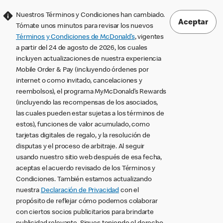
Nuestros Términos y Condiciones han cambiado.
Aceptar
Tómate unos minutos para revisar los nuevos
Términos y Condiciones de McDonald’s
, vigentes
a partir del 24 de agosto de 2026, los cuales
incluyen actualizaciones de nuestra experiencia
Mobile Order & Pay (incluyendo órdenes por
internet o como invitado, cancelaciones y
reembolsos), el programa MyMcDonald’s Rewards
(incluyendo las recompensas de los asociados,
las cuales pueden estar sujetas a los términos de
estos), funciones de valor acumulado, como
tarjetas digitales de regalo, y la resolución de
disputas y el proceso de arbitraje. Al seguir
usando nuestro sitio web después de esa fecha,
aceptas el acuerdo revisado de los Términos y
Condiciones. También estamos actualizando
nuestra
Declaración de Privacidad
con el
propósito de reflejar cómo podemos colaborar
con ciertos socios publicitarios para brindarte