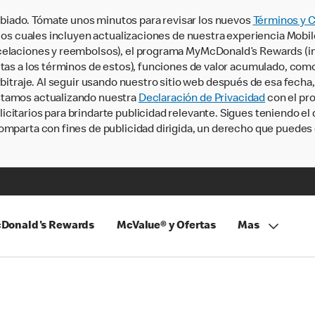
iado. Tómate unos minutos para revisar los nuevos
Términos y 
, los cuales incluyen actualizaciones de nuestra experiencia Mobi
ncelaciones y reembolsos), el programa MyMcDonald’s Rewards (
tas a los términos de estos), funciones de valor acumulado, como 
rbitraje. Al seguir usando nuestro sitio web después de esa fecha
stamos actualizando nuestra
Declaración de Privacidad
con el pro
citarios para brindarte publicidad relevante. Sigues teniendo el
omparta con fines de publicidad dirigida, un derecho que puedes 
Donald's Rewards
McValue® y Ofertas
Mas