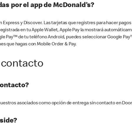
as por el app de McDonald’s?
n Express y Discover. Las tarjetas que registres para hacer pago
tá registrada en tu Apple Wallet, Apple Pay la mostrará automáti
Google Pay™ de tu teléfono Android, puedes seleccionar Google P
es que hagas con Mobile Order & Pay.
 contacto
contacto?
e nuestros asociados como opción de entrega sin contacto en Doo
side?