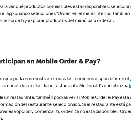
 Para ver qué productos comestibles están disponibles, seleccio
n el app cuando selecciones “Order” en el menú inferior. Tambié
 cerca de ti y explorar productos del menú para ordenar.
rticipan en Mobile Order & Pay?
para que podamos mostrarte todas las funciones disponibles en el
 a menos de 5 millas de un restaurante McDonald’s que ofrezca
 un restaurante, también podrás ver si Mobile Order & Pay está d
información del restaurante seleccionado. Si el restaurante está p
ccionar esa opción y comenzar tu orden. Si no está disponible, “Or
n.