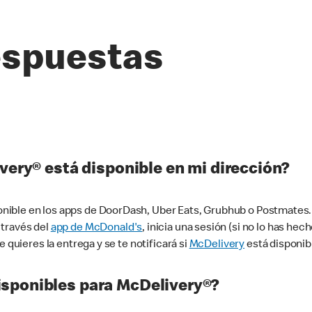
espuestas
very® está disponible en mi dirección?
ible en los apps de DoorDash, Uber Eats, Grubhub o Postmates. 
 través del
app de McDonald's
, inicia una sesión (si no lo has he
 quieres la entrega y se te notificará si
McDelivery
está disponib
sponibles para McDelivery®?