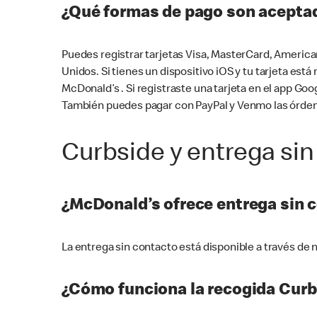
¿Qué formas de pago son aceptad
Puedes registrar tarjetas Visa, MasterCard, America
Unidos. Si tienes un dispositivo iOS y tu tarjeta es
McDonald’s . Si registraste una tarjeta en el app 
También puedes pagar con PayPal y Venmo las órden
Curbside y entrega sin
¿McDonald’s ofrece entrega sin 
La entrega sin contacto está disponible a través d
¿Cómo funciona la recogida Curb