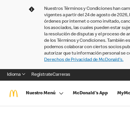
Nuestros Términos y Condiciones han camb
vigentes a partir del 24 de agosto de 2026
órdenes por internet o como invitado, ca
los asociados, las cuales pueden estar suje
la resolución de disputas y el proceso de a
de los Términos y Condiciones. También e
podemos colaborar con ciertos socios publi
autorizar que tu información personal se c
Derechos de Privacidad de McDonald’s.
Idioma
Regístrate
Carreras
Nuestro Menú
McDonald's App
MyMc