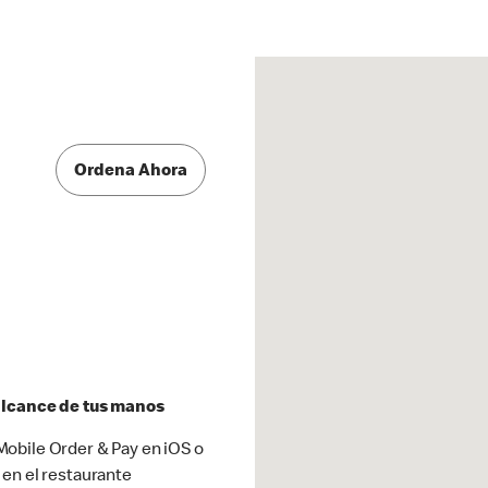
Ordena Ahora
 alcance de tus manos
obile Order & Pay en iOS o
 en el restaurante