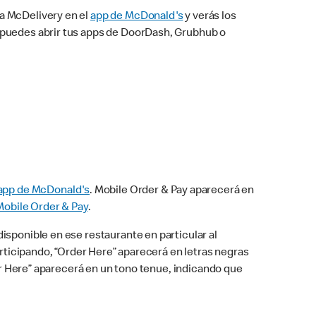
na McDelivery en el
app de McDonald's
y verás los
n puedes abrir tus apps de DoorDash, Grubhub o
app de McDonald's
. Mobile Order & Pay aparecerá en
Mobile Order & Pay
.
isponible en ese restaurante en particular al
articipando, “Order Here” aparecerá en letras negras
der Here” aparecerá en un tono tenue, indicando que