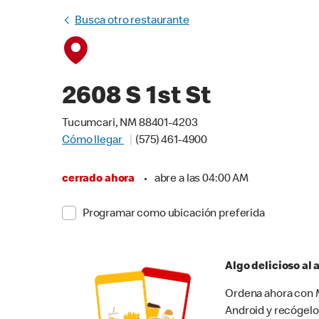
Busca otro restaurante
2608 S 1st St
Tucumcari, NM 88401-4203
Cómo llegar
(575) 461-4900
cerrado ahora
•
abre a las 04:00 AM
Programar como ubicación preferida
Algo delicioso al
Ordena ahora con M
Android y recógelo