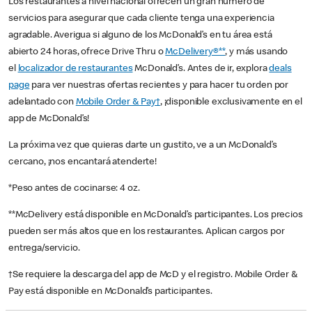
Los restaurantes a nivel nacional ofrecen un gran número de
servicios para asegurar que cada cliente tenga una experiencia
agradable. Averigua si alguno de los McDonald’s en tu área está
abierto 24 horas, ofrece Drive Thru o
McDelivery®**
, y más usando
el
localizador de restaurantes
McDonald’s. Antes de ir, explora
deals
page
para ver nuestras ofertas recientes y para hacer tu orden por
adelantado con
Mobile Order & Pay†
, ¡disponible exclusivamente en el
app de McDonald’s!
La próxima vez que quieras darte un gustito, ve a un McDonald’s
cercano, ¡nos encantará atenderte!
*Peso antes de cocinarse: 4 oz.
**McDelivery está disponible en McDonald’s participantes. Los precios
pueden ser más altos que en los restaurantes. Aplican cargos por
entrega/servicio.
†Se requiere la descarga del app de McD y el registro. Mobile Order &
Pay está disponible en McDonald’s participantes.