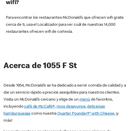
wifi?
Para encontrar los restaurantes McDonald’s que ofrecen wifi gratis
cerca de ti, usa el Localizador para ver cuál de nuestras 14,000
restaurantes ofrecen wifi de cortesía.
Acerca de 1055 F St
Desde 1954, McDonald’s se ha dedicado a servir comida de calidad y a
dar un servicio rápido a precios asequibles para nuestros clientes.
Visita un McDonald’s cercano y elige de un
menú
de favoritos,
incluyendo
café de McCafé®
,
ricos desayunos
,
deliciosas
hamburguesas
como nuestra
Quarter Pounder®* with Cheese
, ¡y
más!