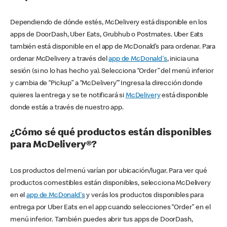
Dependiendo de dónde estés, McDelivery está disponible en los
apps de DoorDash, Uber Eats, Grubhub o Postmates. Uber Eats
también está disponible en el app de McDonald’s para ordenar. Para
ordenar McDelivery a través del
app de McDonald's
, inicia una
sesión (si no lo has hecho ya). Selecciona “Order” del menú inferior
y cambia de “Pickup” a “McDelivery’” Ingresa la dirección donde
quieres la entrega y se te notificará si
McDelivery
está disponible
donde estás a través de nuestro app.
¿Cómo sé qué productos están disponibles
para McDelivery®?
Los productos del menú varían por ubicación/lugar. Para ver qué
productos comestibles están disponibles, selecciona McDelivery
en el
app de McDonald's
y verás los productos disponibles para
entrega por Uber Eats en el app cuando selecciones “Order” en el
menú inferior. También puedes abrir tus apps de DoorDash,