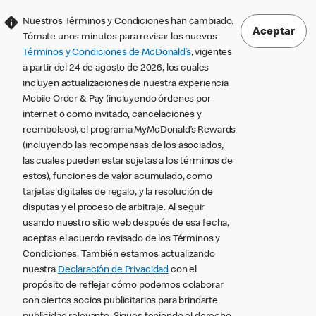
Nuestros Términos y Condiciones han cambiado.
Aceptar
Tómate unos minutos para revisar los nuevos
Términos y Condiciones de McDonald’s
, vigentes
a partir del 24 de agosto de 2026, los cuales
incluyen actualizaciones de nuestra experiencia
Mobile Order & Pay (incluyendo órdenes por
internet o como invitado, cancelaciones y
reembolsos), el programa MyMcDonald’s Rewards
(incluyendo las recompensas de los asociados,
las cuales pueden estar sujetas a los términos de
estos), funciones de valor acumulado, como
tarjetas digitales de regalo, y la resolución de
disputas y el proceso de arbitraje. Al seguir
usando nuestro sitio web después de esa fecha,
aceptas el acuerdo revisado de los Términos y
Condiciones. También estamos actualizando
nuestra
Declaración de Privacidad
con el
propósito de reflejar cómo podemos colaborar
con ciertos socios publicitarios para brindarte