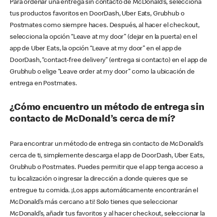
Para ordenar una entrega sin contacto de McDonald’s, selecciona
tus productos favoritos en DoorDash, Uber Eats, Grubhub o
Postmates como siempre haces. Después, al hacer el checkout,
selecciona la opción “Leave at my door” (dejar en la puerta) en el
app de Uber Eats, la opción “Leave at my door” en el app de
DoorDash, “contact-free delivery” (entrega si contacto) en el app de
Grubhub o elige “Leave order at my door” como la ubicación de
entrega en Postmates.
¿Cómo encuentro un método de entrega sin
contacto de McDonald’s cerca de mí?
Para encontrar un método de entrega sin contacto de McDonald’s
cerca de ti, simplemente descarga el app de DoorDash, Uber Eats,
Grubhub o Postmates. Puedes permitir que el app tenga acceso a
tu localización o ingresar la dirección a donde quieres que se
entregue tu comida. ¡Los apps automáticamente encontrarán el
McDonald’s más cercano a ti! Solo tienes que seleccionar
McDonald’s, añadir tus favoritos y al hacer checkout, seleccionar la