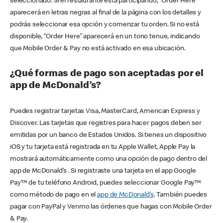
seleccionado. Si el restaurante está participando, “Order Here”
aparecerá en letras negras al final de la página con los detalles y
podrás seleccionar esa opción y comenzar tu orden. Si no está
disponible, “Order Here” aparecerá en un tono tenue, indicando
que Mobile Order & Pay no está activado en esa ubicación.
¿Qué formas de pago son aceptadas por el
app de McDonald’s?
Puedes registrar tarjetas Visa, MasterCard, American Express y
Discover. Las tarjetas que registres para hacer pagos deben ser
emitidas por un banco de Estados Unidos. Si tienes un dispositivo
iOS y tu tarjeta está registrada en tu Apple Wallet, Apple Pay la
mostrará automáticamente como una opción de pago dentro del
app de McDonald’s . Si registraste una tarjeta en el app Google
Pay™ de tu teléfono Android, puedes seleccionar Google Pay™
como método de pago en el
app de McDonald’s
. También puedes
pagar con PayPal y Venmo las órdenes que hagas con Mobile Order
& Pay.