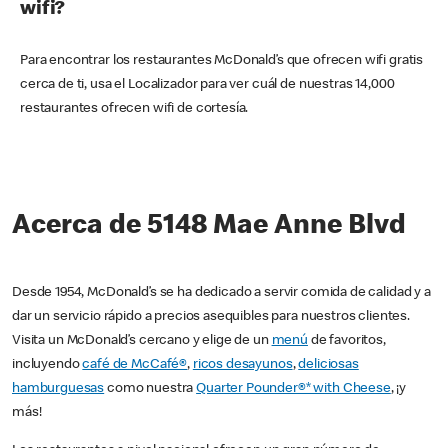
wifi?
Para encontrar los restaurantes McDonald’s que ofrecen wifi gratis
cerca de ti, usa el Localizador para ver cuál de nuestras 14,000
restaurantes ofrecen wifi de cortesía.
Acerca de 5148 Mae Anne Blvd
Desde 1954, McDonald’s se ha dedicado a servir comida de calidad y a
dar un servicio rápido a precios asequibles para nuestros clientes.
Visita un McDonald’s cercano y elige de un
menú
de favoritos,
incluyendo
café de McCafé®
,
ricos desayunos
,
deliciosas
hamburguesas
como nuestra
Quarter Pounder®* with Cheese
, ¡y
más!