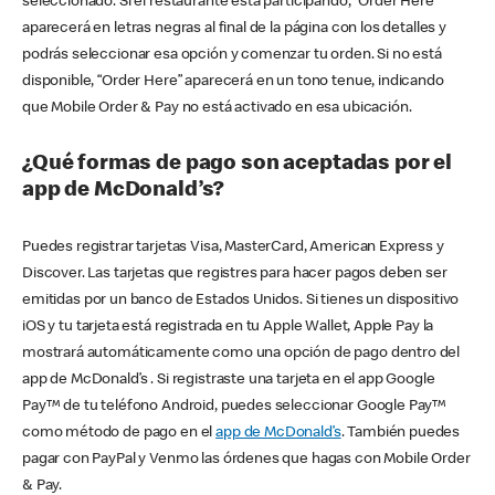
seleccionado. Si el restaurante está participando, “Order Here”
aparecerá en letras negras al final de la página con los detalles y
podrás seleccionar esa opción y comenzar tu orden. Si no está
disponible, “Order Here” aparecerá en un tono tenue, indicando
que Mobile Order & Pay no está activado en esa ubicación.
¿Qué formas de pago son aceptadas por el
app de McDonald’s?
Puedes registrar tarjetas Visa, MasterCard, American Express y
Discover. Las tarjetas que registres para hacer pagos deben ser
emitidas por un banco de Estados Unidos. Si tienes un dispositivo
iOS y tu tarjeta está registrada en tu Apple Wallet, Apple Pay la
mostrará automáticamente como una opción de pago dentro del
app de McDonald’s . Si registraste una tarjeta en el app Google
Pay™ de tu teléfono Android, puedes seleccionar Google Pay™
como método de pago en el
app de McDonald’s
. También puedes
pagar con PayPal y Venmo las órdenes que hagas con Mobile Order
& Pay.