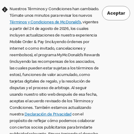
Nuestros Términos y Condiciones han cambiado.
Aceptar
Tómate unos minutos para revisar los nuevos
Términos y Condiciones de McDonald’s
, vigentes
a partir del 24 de agosto de 2026, los cuales
incluyen actualizaciones de nuestra experiencia
Mobile Order & Pay (incluyendo órdenes por
internet o como invitado, cancelaciones y
reembolsos), el programa MyMcDonald’s Rewards
(incluyendo las recompensas de los asociados,
las cuales pueden estar sujetas a los términos de
estos), funciones de valor acumulado, como
tarjetas digitales de regalo, y la resolución de
disputas y el proceso de arbitraje. Al seguir
usando nuestro sitio web después de esa fecha,
aceptas el acuerdo revisado de los Términos y
Condiciones. También estamos actualizando
nuestra
Declaración de Privacidad
con el
propósito de reflejar cómo podemos colaborar
con ciertos socios publicitarios para brindarte