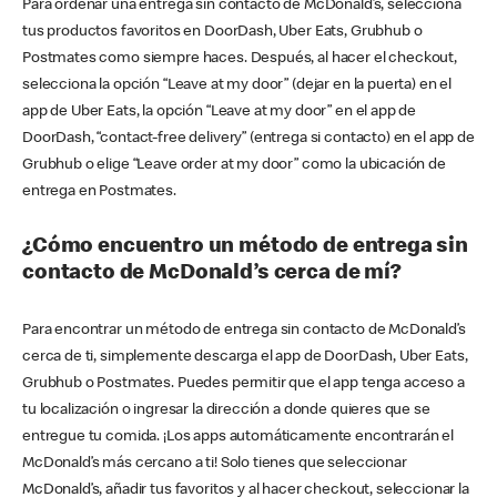
Para ordenar una entrega sin contacto de McDonald’s, selecciona
tus productos favoritos en DoorDash, Uber Eats, Grubhub o
Postmates como siempre haces. Después, al hacer el checkout,
selecciona la opción “Leave at my door” (dejar en la puerta) en el
app de Uber Eats, la opción “Leave at my door” en el app de
DoorDash, “contact-free delivery” (entrega si contacto) en el app de
Grubhub o elige “Leave order at my door” como la ubicación de
entrega en Postmates.
¿Cómo encuentro un método de entrega sin
contacto de McDonald’s cerca de mí?
Para encontrar un método de entrega sin contacto de McDonald’s
cerca de ti, simplemente descarga el app de DoorDash, Uber Eats,
Grubhub o Postmates. Puedes permitir que el app tenga acceso a
tu localización o ingresar la dirección a donde quieres que se
entregue tu comida. ¡Los apps automáticamente encontrarán el
McDonald’s más cercano a ti! Solo tienes que seleccionar
McDonald’s, añadir tus favoritos y al hacer checkout, seleccionar la