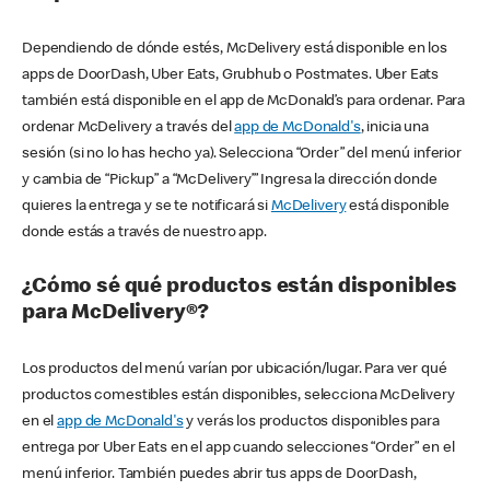
Dependiendo de dónde estés, McDelivery está disponible en los
apps de DoorDash, Uber Eats, Grubhub o Postmates. Uber Eats
también está disponible en el app de McDonald’s para ordenar. Para
ordenar McDelivery a través del
app de McDonald's
, inicia una
sesión (si no lo has hecho ya). Selecciona “Order” del menú inferior
y cambia de “Pickup” a “McDelivery’” Ingresa la dirección donde
quieres la entrega y se te notificará si
McDelivery
está disponible
donde estás a través de nuestro app.
¿Cómo sé qué productos están disponibles
para McDelivery®?
Los productos del menú varían por ubicación/lugar. Para ver qué
productos comestibles están disponibles, selecciona McDelivery
en el
app de McDonald's
y verás los productos disponibles para
entrega por Uber Eats en el app cuando selecciones “Order” en el
menú inferior. También puedes abrir tus apps de DoorDash,