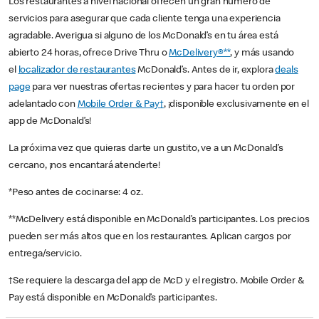
Los restaurantes a nivel nacional ofrecen un gran número de
servicios para asegurar que cada cliente tenga una experiencia
agradable. Averigua si alguno de los McDonald’s en tu área está
abierto 24 horas, ofrece Drive Thru o
McDelivery®**
, y más usando
el
localizador de restaurantes
McDonald’s. Antes de ir, explora
deals
page
para ver nuestras ofertas recientes y para hacer tu orden por
adelantado con
Mobile Order & Pay†
, ¡disponible exclusivamente en el
app de McDonald’s!
La próxima vez que quieras darte un gustito, ve a un McDonald’s
cercano, ¡nos encantará atenderte!
*Peso antes de cocinarse: 4 oz.
**McDelivery está disponible en McDonald’s participantes. Los precios
pueden ser más altos que en los restaurantes. Aplican cargos por
entrega/servicio.
†Se requiere la descarga del app de McD y el registro. Mobile Order &
Pay está disponible en McDonald’s participantes.