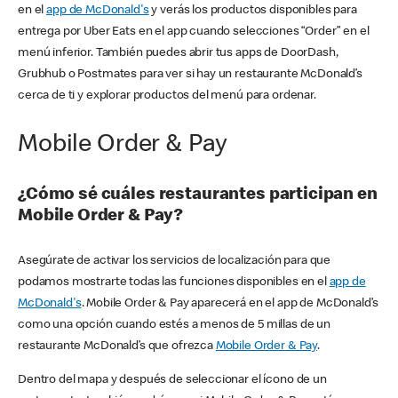
en el
app de McDonald's
y verás los productos disponibles para
entrega por Uber Eats en el app cuando selecciones “Order” en el
menú inferior. También puedes abrir tus apps de DoorDash,
Grubhub o Postmates para ver si hay un restaurante McDonald’s
cerca de ti y explorar productos del menú para ordenar.
Mobile Order & Pay
¿Cómo sé cuáles restaurantes participan en
Mobile Order & Pay?
Asegúrate de activar los servicios de localización para que
podamos mostrarte todas las funciones disponibles en el
app de
McDonald's
. Mobile Order & Pay aparecerá en el app de McDonald’s
como una opción cuando estés a menos de 5 millas de un
restaurante McDonald’s que ofrezca
Mobile Order & Pay
.
Dentro del mapa y después de seleccionar el ícono de un