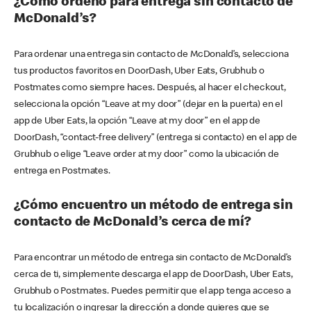
¿Cómo ordeno para entrega sin contacto de
McDonald’s?
Para ordenar una entrega sin contacto de McDonald’s, selecciona
tus productos favoritos en DoorDash, Uber Eats, Grubhub o
Postmates como siempre haces. Después, al hacer el checkout,
selecciona la opción “Leave at my door” (dejar en la puerta) en el
app de Uber Eats, la opción “Leave at my door” en el app de
DoorDash, “contact-free delivery” (entrega si contacto) en el app de
Grubhub o elige “Leave order at my door” como la ubicación de
entrega en Postmates.
¿Cómo encuentro un método de entrega sin
contacto de McDonald’s cerca de mí?
Para encontrar un método de entrega sin contacto de McDonald’s
cerca de ti, simplemente descarga el app de DoorDash, Uber Eats,
Grubhub o Postmates. Puedes permitir que el app tenga acceso a
tu localización o ingresar la dirección a donde quieres que se