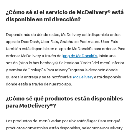
¿Cómo sé si el servicio de McDelivery® está
disponible en mi dirección?
Dependiendo de dónde estés, McDelivery está disponible en los
apps de DoorDash, Uber Eats, Grubhub o Postmates. Uber Eats
también está disponible en el app de McDonald’s para ordenar. Para
ordenar McDelivery a través del
app de McDonald's
, inicia una
sesión (si no lo has hecho ya). Selecciona “Order” del menú inferior
y cambia de “Pickup” a “McDelivery’” Ingresa la dirección donde
quieres la entrega y se te notificará si
McDelivery
está disponible
donde estás a través de nuestro app.
¿Cómo sé qué productos están disponibles
para McDelivery®?
Los productos del menú varían por ubicación/lugar. Para ver qué
productos comestibles están disponibles, selecciona McDelivery