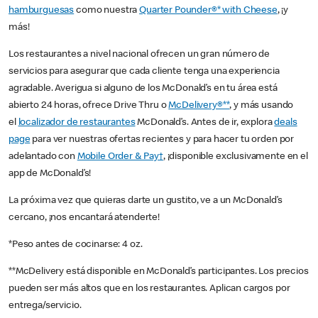
hamburguesas
como nuestra
Quarter Pounder®* with Cheese
, ¡y
más!
Los restaurantes a nivel nacional ofrecen un gran número de
servicios para asegurar que cada cliente tenga una experiencia
agradable. Averigua si alguno de los McDonald’s en tu área está
abierto 24 horas, ofrece Drive Thru o
McDelivery®**
, y más usando
el
localizador de restaurantes
McDonald’s. Antes de ir, explora
deals
page
para ver nuestras ofertas recientes y para hacer tu orden por
adelantado con
Mobile Order & Pay†
, ¡disponible exclusivamente en el
app de McDonald’s!
La próxima vez que quieras darte un gustito, ve a un McDonald’s
cercano, ¡nos encantará atenderte!
*Peso antes de cocinarse: 4 oz.
**McDelivery está disponible en McDonald’s participantes. Los precios
pueden ser más altos que en los restaurantes. Aplican cargos por
entrega/servicio.