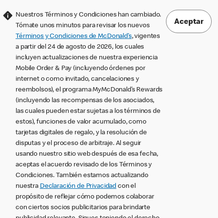
Nuestros Términos y Condiciones han cambiado.
Aceptar
Tómate unos minutos para revisar los nuevos
Términos y Condiciones de McDonald’s
, vigentes
a partir del 24 de agosto de 2026, los cuales
incluyen actualizaciones de nuestra experiencia
Mobile Order & Pay (incluyendo órdenes por
internet o como invitado, cancelaciones y
reembolsos), el programa MyMcDonald’s Rewards
(incluyendo las recompensas de los asociados,
las cuales pueden estar sujetas a los términos de
estos), funciones de valor acumulado, como
tarjetas digitales de regalo, y la resolución de
disputas y el proceso de arbitraje. Al seguir
usando nuestro sitio web después de esa fecha,
aceptas el acuerdo revisado de los Términos y
Condiciones. También estamos actualizando
nuestra
Declaración de Privacidad
con el
propósito de reflejar cómo podemos colaborar
con ciertos socios publicitarios para brindarte