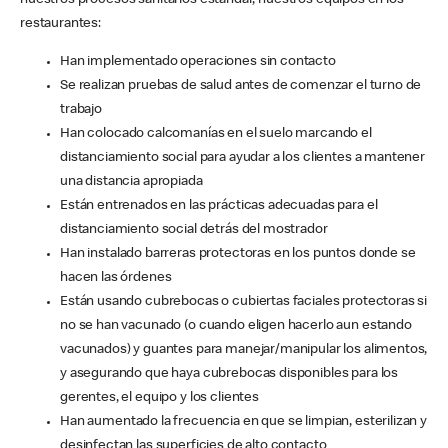
nuestros procesos sanitarios estándar, nuestros equipos en los
restaurantes:
Han implementado operaciones sin contacto
Se realizan pruebas de salud antes de comenzar el turno de
trabajo
Han colocado calcomanías en el suelo marcando el
distanciamiento social para ayudar a los clientes a mantener
una distancia apropiada
Están entrenados en las prácticas adecuadas para el
distanciamiento social detrás del mostrador
Han instalado barreras protectoras en los puntos donde se
hacen las órdenes
Están usando cubrebocas o cubiertas faciales protectoras si
no se han vacunado (o cuando eligen hacerlo aun estando
vacunados) y guantes para manejar/manipular los alimentos,
y asegurando que haya cubrebocas disponibles para los
gerentes, el equipo y los clientes
Han aumentado la frecuencia en que se limpian, esterilizan y
desinfectan las superficies de alto contacto