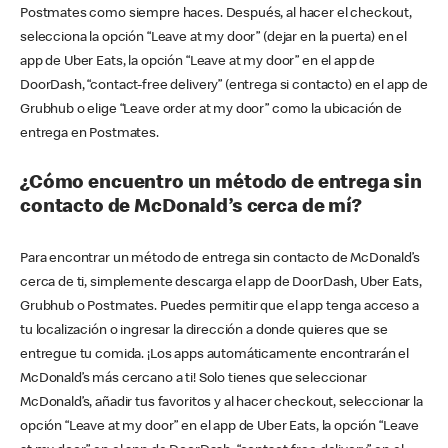
Postmates como siempre haces. Después, al hacer el checkout,
selecciona la opción “Leave at my door” (dejar en la puerta) en el
app de Uber Eats, la opción “Leave at my door” en el app de
DoorDash, “contact-free delivery” (entrega si contacto) en el app de
Grubhub o elige “Leave order at my door” como la ubicación de
entrega en Postmates.
¿Cómo encuentro un método de entrega sin
contacto de McDonald’s cerca de mí?
Para encontrar un método de entrega sin contacto de McDonald’s
cerca de ti, simplemente descarga el app de DoorDash, Uber Eats,
Grubhub o Postmates. Puedes permitir que el app tenga acceso a
tu localización o ingresar la dirección a donde quieres que se
entregue tu comida. ¡Los apps automáticamente encontrarán el
McDonald’s más cercano a ti! Solo tienes que seleccionar
McDonald’s, añadir tus favoritos y al hacer checkout, seleccionar la
opción “Leave at my door” en el app de Uber Eats, la opción “Leave