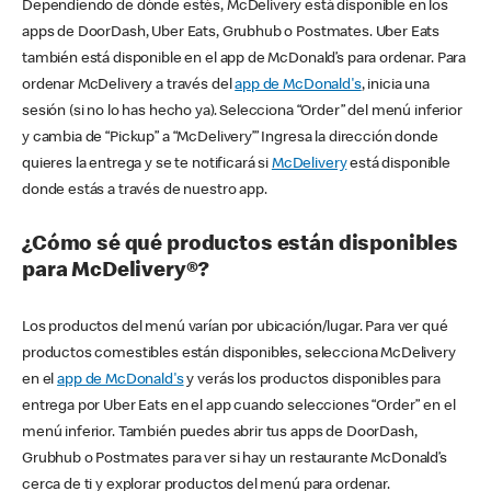
Dependiendo de dónde estés, McDelivery está disponible en los
apps de DoorDash, Uber Eats, Grubhub o Postmates. Uber Eats
también está disponible en el app de McDonald’s para ordenar. Para
ordenar McDelivery a través del
app de McDonald's
, inicia una
sesión (si no lo has hecho ya). Selecciona “Order” del menú inferior
y cambia de “Pickup” a “McDelivery’” Ingresa la dirección donde
quieres la entrega y se te notificará si
McDelivery
está disponible
donde estás a través de nuestro app.
¿Cómo sé qué productos están disponibles
para McDelivery®?
Los productos del menú varían por ubicación/lugar. Para ver qué
productos comestibles están disponibles, selecciona McDelivery
en el
app de McDonald's
y verás los productos disponibles para
entrega por Uber Eats en el app cuando selecciones “Order” en el
menú inferior. También puedes abrir tus apps de DoorDash,
Grubhub o Postmates para ver si hay un restaurante McDonald’s
cerca de ti y explorar productos del menú para ordenar.