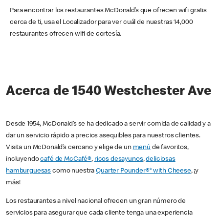
Para encontrar los restaurantes McDonald’s que ofrecen wifi gratis
cerca de ti, usa el Localizador para ver cuál de nuestras 14,000
restaurantes ofrecen wifi de cortesía.
Acerca de 1540 Westchester Ave
Desde 1954, McDonald’s se ha dedicado a servir comida de calidad y a
dar un servicio rápido a precios asequibles para nuestros clientes.
Visita un McDonald’s cercano y elige de un
menú
de favoritos,
incluyendo
café de McCafé®
,
ricos desayunos
,
deliciosas
hamburguesas
como nuestra
Quarter Pounder®* with Cheese
, ¡y
más!
Los restaurantes a nivel nacional ofrecen un gran número de
servicios para asegurar que cada cliente tenga una experiencia