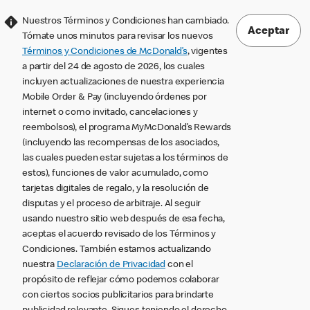
Nuestros Términos y Condiciones han cambiado.
Aceptar
Tómate unos minutos para revisar los nuevos
Términos y Condiciones de McDonald’s
, vigentes
a partir del 24 de agosto de 2026, los cuales
incluyen actualizaciones de nuestra experiencia
Mobile Order & Pay (incluyendo órdenes por
internet o como invitado, cancelaciones y
reembolsos), el programa MyMcDonald’s Rewards
(incluyendo las recompensas de los asociados,
las cuales pueden estar sujetas a los términos de
estos), funciones de valor acumulado, como
tarjetas digitales de regalo, y la resolución de
disputas y el proceso de arbitraje. Al seguir
usando nuestro sitio web después de esa fecha,
aceptas el acuerdo revisado de los Términos y
Condiciones. También estamos actualizando
nuestra
Declaración de Privacidad
con el
propósito de reflejar cómo podemos colaborar
con ciertos socios publicitarios para brindarte