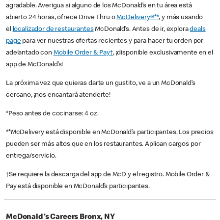
agradable. Averigua si alguno de los McDonald’s en tu área está
abierto 24 horas, ofrece Drive Thru o
McDelivery®**
, y más usando
el
localizador de restaurantes
McDonald’s. Antes de ir, explora
deals
page
para ver nuestras ofertas recientes y para hacer tu orden por
adelantado con
Mobile Order & Pay†
, ¡disponible exclusivamente en el
app de McDonald’s!
La próxima vez que quieras darte un gustito, ve a un McDonald’s
cercano, ¡nos encantará atenderte!
*Peso antes de cocinarse: 4 oz.
**McDelivery está disponible en McDonald’s participantes. Los precios
pueden ser más altos que en los restaurantes. Aplican cargos por
entrega/servicio.
†Se requiere la descarga del app de McD y el registro. Mobile Order &
Pay está disponible en McDonald’s participantes.
McDonald's Careers Bronx, NY