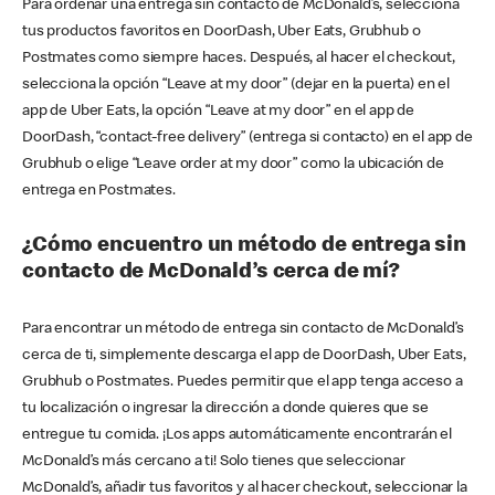
Para ordenar una entrega sin contacto de McDonald’s, selecciona
tus productos favoritos en DoorDash, Uber Eats, Grubhub o
Postmates como siempre haces. Después, al hacer el checkout,
selecciona la opción “Leave at my door” (dejar en la puerta) en el
app de Uber Eats, la opción “Leave at my door” en el app de
DoorDash, “contact-free delivery” (entrega si contacto) en el app de
Grubhub o elige “Leave order at my door” como la ubicación de
entrega en Postmates.
¿Cómo encuentro un método de entrega sin
contacto de McDonald’s cerca de mí?
Para encontrar un método de entrega sin contacto de McDonald’s
cerca de ti, simplemente descarga el app de DoorDash, Uber Eats,
Grubhub o Postmates. Puedes permitir que el app tenga acceso a
tu localización o ingresar la dirección a donde quieres que se
entregue tu comida. ¡Los apps automáticamente encontrarán el
McDonald’s más cercano a ti! Solo tienes que seleccionar
McDonald’s, añadir tus favoritos y al hacer checkout, seleccionar la