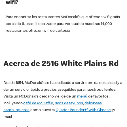
wifi?
Para encontrar los restaurantes McDonald’s que ofrecen wifi gratis
cerca de ti, usa el Localizador para ver cuál de nuestras 14,000
restaurantes ofrecen wifi de cortesía.
Acerca de 2516 White Plains Rd
Desde 1954, McDonald’s se ha dedicado a servir comida de calidad y a
dar un servicio rápido a precios asequibles para nuestros clientes.
Visita un McDonald’s cercano y elige de un
menú
de favoritos,
incluyendo
café de McCafé®
,
ricos desayunos
,
deliciosas
hamburguesas
como nuestra
Quarter Pounder®* with Cheese
, ¡y
más!