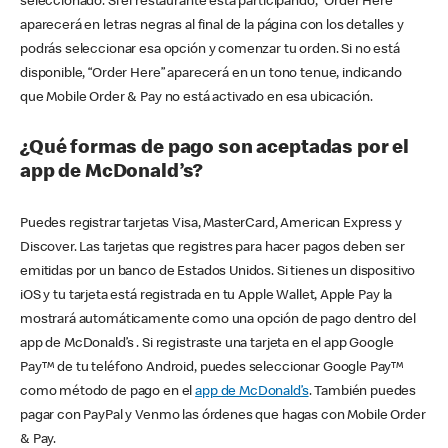
seleccionado. Si el restaurante está participando, “Order Here”
aparecerá en letras negras al final de la página con los detalles y
podrás seleccionar esa opción y comenzar tu orden. Si no está
disponible, “Order Here” aparecerá en un tono tenue, indicando
que Mobile Order & Pay no está activado en esa ubicación.
¿Qué formas de pago son aceptadas por el
app de McDonald’s?
Puedes registrar tarjetas Visa, MasterCard, American Express y
Discover. Las tarjetas que registres para hacer pagos deben ser
emitidas por un banco de Estados Unidos. Si tienes un dispositivo
iOS y tu tarjeta está registrada en tu Apple Wallet, Apple Pay la
mostrará automáticamente como una opción de pago dentro del
app de McDonald’s . Si registraste una tarjeta en el app Google
Pay™ de tu teléfono Android, puedes seleccionar Google Pay™
como método de pago en el
app de McDonald’s
. También puedes
pagar con PayPal y Venmo las órdenes que hagas con Mobile Order
& Pay.