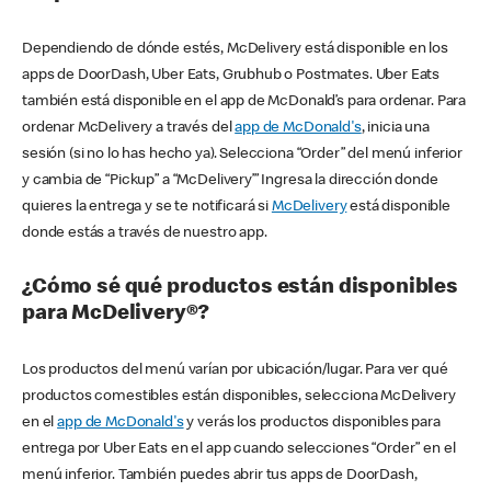
Dependiendo de dónde estés, McDelivery está disponible en los
apps de DoorDash, Uber Eats, Grubhub o Postmates. Uber Eats
también está disponible en el app de McDonald’s para ordenar. Para
ordenar McDelivery a través del
app de McDonald's
, inicia una
sesión (si no lo has hecho ya). Selecciona “Order” del menú inferior
y cambia de “Pickup” a “McDelivery’” Ingresa la dirección donde
quieres la entrega y se te notificará si
McDelivery
está disponible
donde estás a través de nuestro app.
¿Cómo sé qué productos están disponibles
para McDelivery®?
Los productos del menú varían por ubicación/lugar. Para ver qué
productos comestibles están disponibles, selecciona McDelivery
en el
app de McDonald's
y verás los productos disponibles para
entrega por Uber Eats en el app cuando selecciones “Order” en el
menú inferior. También puedes abrir tus apps de DoorDash,