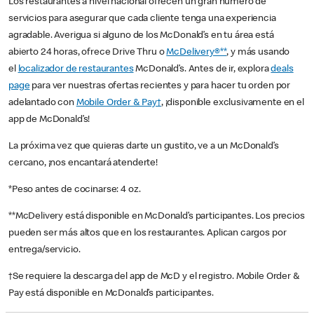
Los restaurantes a nivel nacional ofrecen un gran número de
servicios para asegurar que cada cliente tenga una experiencia
agradable. Averigua si alguno de los McDonald’s en tu área está
abierto 24 horas, ofrece Drive Thru o
McDelivery®**
, y más usando
el
localizador de restaurantes
McDonald’s. Antes de ir, explora
deals
page
para ver nuestras ofertas recientes y para hacer tu orden por
adelantado con
Mobile Order & Pay†
, ¡disponible exclusivamente en el
app de McDonald’s!
La próxima vez que quieras darte un gustito, ve a un McDonald’s
cercano, ¡nos encantará atenderte!
*Peso antes de cocinarse: 4 oz.
**McDelivery está disponible en McDonald’s participantes. Los precios
pueden ser más altos que en los restaurantes. Aplican cargos por
entrega/servicio.
†Se requiere la descarga del app de McD y el registro. Mobile Order &
Pay está disponible en McDonald’s participantes.