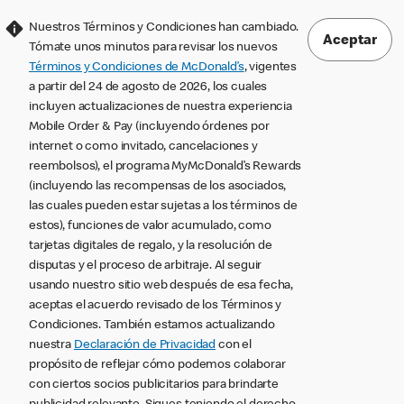
Nuestros Términos y Condiciones han cambiado.
Aceptar
Tómate unos minutos para revisar los nuevos
Términos y Condiciones de McDonald’s
, vigentes
a partir del 24 de agosto de 2026, los cuales
incluyen actualizaciones de nuestra experiencia
Mobile Order & Pay (incluyendo órdenes por
internet o como invitado, cancelaciones y
reembolsos), el programa MyMcDonald’s Rewards
(incluyendo las recompensas de los asociados,
las cuales pueden estar sujetas a los términos de
estos), funciones de valor acumulado, como
tarjetas digitales de regalo, y la resolución de
disputas y el proceso de arbitraje. Al seguir
usando nuestro sitio web después de esa fecha,
aceptas el acuerdo revisado de los Términos y
Condiciones. También estamos actualizando
nuestra
Declaración de Privacidad
con el
propósito de reflejar cómo podemos colaborar
con ciertos socios publicitarios para brindarte