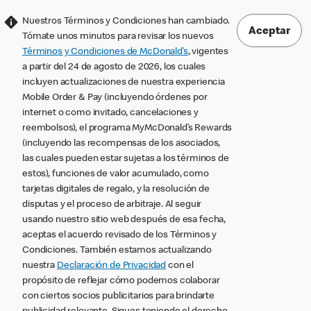
Nuestros Términos y Condiciones han cambiado.
Aceptar
Tómate unos minutos para revisar los nuevos
Términos y Condiciones de McDonald’s
, vigentes
a partir del 24 de agosto de 2026, los cuales
incluyen actualizaciones de nuestra experiencia
Mobile Order & Pay (incluyendo órdenes por
internet o como invitado, cancelaciones y
reembolsos), el programa MyMcDonald’s Rewards
(incluyendo las recompensas de los asociados,
las cuales pueden estar sujetas a los términos de
estos), funciones de valor acumulado, como
tarjetas digitales de regalo, y la resolución de
disputas y el proceso de arbitraje. Al seguir
usando nuestro sitio web después de esa fecha,
aceptas el acuerdo revisado de los Términos y
Condiciones. También estamos actualizando
nuestra
Declaración de Privacidad
con el
propósito de reflejar cómo podemos colaborar
con ciertos socios publicitarios para brindarte