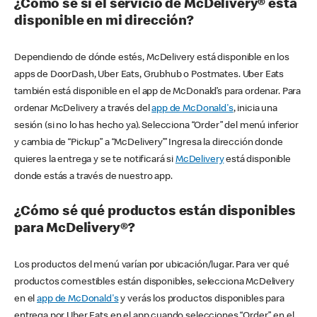
¿Cómo sé si el servicio de McDelivery® está
disponible en mi dirección?
Dependiendo de dónde estés, McDelivery está disponible en los
apps de DoorDash, Uber Eats, Grubhub o Postmates. Uber Eats
también está disponible en el app de McDonald’s para ordenar. Para
ordenar McDelivery a través del
app de McDonald's
, inicia una
sesión (si no lo has hecho ya). Selecciona “Order” del menú inferior
y cambia de “Pickup” a “McDelivery’” Ingresa la dirección donde
quieres la entrega y se te notificará si
McDelivery
está disponible
donde estás a través de nuestro app.
¿Cómo sé qué productos están disponibles
para McDelivery®?
Los productos del menú varían por ubicación/lugar. Para ver qué
productos comestibles están disponibles, selecciona McDelivery
en el
app de McDonald's
y verás los productos disponibles para
entrega por Uber Eats en el app cuando selecciones “Order” en el