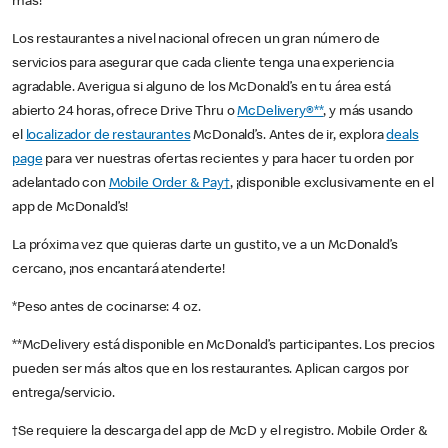
más!
Los restaurantes a nivel nacional ofrecen un gran número de
servicios para asegurar que cada cliente tenga una experiencia
agradable. Averigua si alguno de los McDonald’s en tu área está
abierto 24 horas, ofrece Drive Thru o
McDelivery®**
, y más usando
el
localizador de restaurantes
McDonald’s. Antes de ir, explora
deals
page
para ver nuestras ofertas recientes y para hacer tu orden por
adelantado con
Mobile Order & Pay†
, ¡disponible exclusivamente en el
app de McDonald’s!
La próxima vez que quieras darte un gustito, ve a un McDonald’s
cercano, ¡nos encantará atenderte!
*Peso antes de cocinarse: 4 oz.
**McDelivery está disponible en McDonald’s participantes. Los precios
pueden ser más altos que en los restaurantes. Aplican cargos por
entrega/servicio.
†Se requiere la descarga del app de McD y el registro. Mobile Order &