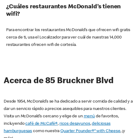
¿Cuáles restaurantes McDonald’s tienen
wifi?
Para encontrar los restaurantes McDonald’s que ofrecen wifi gratis
cerca de ti, usa el Localizador para ver cuál de nuestras 14,000
restaurantes ofrecen wifi de cortesía.
Acerca de 85 Bruckner Blvd
Desde 1954, McDonald’s se ha dedicado a servir comida de calidad y a
dar un servicio rápido a precios asequibles para nuestros clientes.
Visita un McDonald’s cercano y elige de un
menú
de favoritos,
incluyendo
café de McCafé®
,
ricos desayunos
,
deliciosas
hamburguesas
como nuestra
Quarter Pounder®* with Cheese
, ¡y