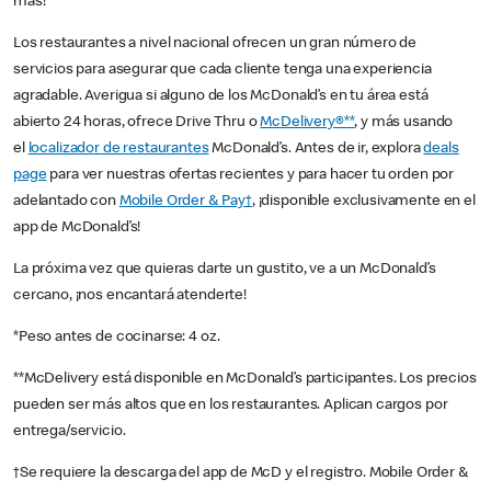
más!
Los restaurantes a nivel nacional ofrecen un gran número de
servicios para asegurar que cada cliente tenga una experiencia
agradable. Averigua si alguno de los McDonald’s en tu área está
abierto 24 horas, ofrece Drive Thru o
McDelivery®**
, y más usando
el
localizador de restaurantes
McDonald’s. Antes de ir, explora
deals
page
para ver nuestras ofertas recientes y para hacer tu orden por
adelantado con
Mobile Order & Pay†
, ¡disponible exclusivamente en el
app de McDonald’s!
La próxima vez que quieras darte un gustito, ve a un McDonald’s
cercano, ¡nos encantará atenderte!
*Peso antes de cocinarse: 4 oz.
**McDelivery está disponible en McDonald’s participantes. Los precios
pueden ser más altos que en los restaurantes. Aplican cargos por
entrega/servicio.
†Se requiere la descarga del app de McD y el registro. Mobile Order &