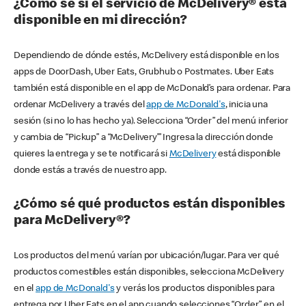
¿Cómo sé si el servicio de McDelivery® está
disponible en mi dirección?
Dependiendo de dónde estés, McDelivery está disponible en los
apps de DoorDash, Uber Eats, Grubhub o Postmates. Uber Eats
también está disponible en el app de McDonald’s para ordenar. Para
ordenar McDelivery a través del
app de McDonald's
, inicia una
sesión (si no lo has hecho ya). Selecciona “Order” del menú inferior
y cambia de “Pickup” a “McDelivery’” Ingresa la dirección donde
quieres la entrega y se te notificará si
McDelivery
está disponible
donde estás a través de nuestro app.
¿Cómo sé qué productos están disponibles
para McDelivery®?
Los productos del menú varían por ubicación/lugar. Para ver qué
productos comestibles están disponibles, selecciona McDelivery
en el
app de McDonald's
y verás los productos disponibles para
entrega por Uber Eats en el app cuando selecciones “Order” en el