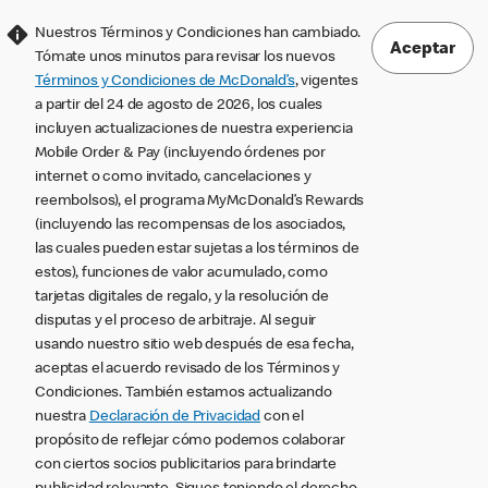
Nuestros Términos y Condiciones han cambiado.
Aceptar
Tómate unos minutos para revisar los nuevos
Términos y Condiciones de McDonald’s
, vigentes
a partir del 24 de agosto de 2026, los cuales
incluyen actualizaciones de nuestra experiencia
Mobile Order & Pay (incluyendo órdenes por
internet o como invitado, cancelaciones y
reembolsos), el programa MyMcDonald’s Rewards
(incluyendo las recompensas de los asociados,
las cuales pueden estar sujetas a los términos de
estos), funciones de valor acumulado, como
tarjetas digitales de regalo, y la resolución de
disputas y el proceso de arbitraje. Al seguir
usando nuestro sitio web después de esa fecha,
aceptas el acuerdo revisado de los Términos y
Condiciones. También estamos actualizando
nuestra
Declaración de Privacidad
con el
propósito de reflejar cómo podemos colaborar
con ciertos socios publicitarios para brindarte