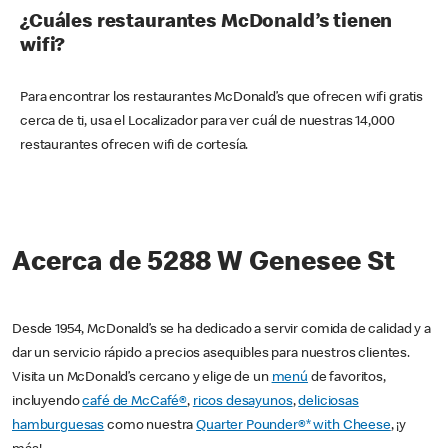
¿Cuáles restaurantes McDonald’s tienen
wifi?
Para encontrar los restaurantes McDonald’s que ofrecen wifi gratis
cerca de ti, usa el Localizador para ver cuál de nuestras 14,000
restaurantes ofrecen wifi de cortesía.
Acerca de 5288 W Genesee St
Desde 1954, McDonald’s se ha dedicado a servir comida de calidad y a
dar un servicio rápido a precios asequibles para nuestros clientes.
Visita un McDonald’s cercano y elige de un
menú
de favoritos,
incluyendo
café de McCafé®
,
ricos desayunos
,
deliciosas
hamburguesas
como nuestra
Quarter Pounder®* with Cheese
, ¡y