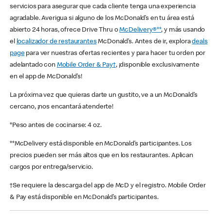
servicios para asegurar que cada cliente tenga una experiencia
agradable. Averigua si alguno de los McDonald’s en tu área está
abierto 24 horas, ofrece Drive Thru o
McDelivery®**
, y más usando
el
localizador de restaurantes
McDonald’s. Antes de ir, explora
deals
page
para ver nuestras ofertas recientes y para hacer tu orden por
adelantado con
Mobile Order & Pay†
, ¡disponible exclusivamente
en el app de McDonald’s!
La próxima vez que quieras darte un gustito, ve a un McDonald’s
cercano, ¡nos encantará atenderte!
*Peso antes de cocinarse: 4 oz.
**McDelivery está disponible en McDonald’s participantes. Los
precios pueden ser más altos que en los restaurantes. Aplican
cargos por entrega/servicio.
†Se requiere la descarga del app de McD y el registro. Mobile Order
& Pay está disponible en McDonald’s participantes.