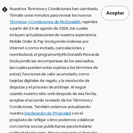
Nuestros Términos y Condiciones han cambiado.
Aceptar
Tómate unos minutos para revisar los nuevos
Términos y Condiciones de McDonald’s
, vigentes
a partir del 24 de agosto de 2026, los cuales
incluyen actualizaciones de nuestra experiencia
Mobile Order & Pay (incluyendo órdenes por
internet o como invitado, cancelaciones y
reembolsos), el programa MyMcDonald’s Rewards
(incluyendo las recompensas de los asociados,
las cuales pueden estar sujetas a los términos de
estos), funciones de valor acumulado, como
tarjetas digitales de regalo, y la resolución de
disputas y el proceso de arbitraje. Al seguir
usando nuestro sitio web después de esa fecha,
aceptas el acuerdo revisado de los Términos y
Condiciones. También estamos actualizando
nuestra
Declaración de Privacidad
con el
propósito de reflejar cómo podemos colaborar
con ciertos socios publicitarios para brindarte