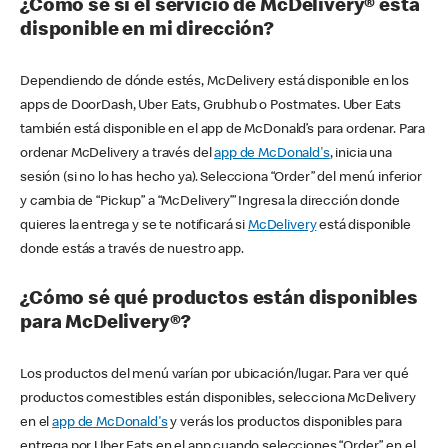
¿Cómo sé si el servicio de McDelivery® está
disponible en mi dirección?
Dependiendo de dónde estés, McDelivery está disponible en los
apps de DoorDash, Uber Eats, Grubhub o Postmates. Uber Eats
también está disponible en el app de McDonald’s para ordenar. Para
ordenar McDelivery a través del
app de McDonald's
, inicia una
sesión (si no lo has hecho ya). Selecciona “Order” del menú inferior
y cambia de “Pickup” a “McDelivery’” Ingresa la dirección donde
quieres la entrega y se te notificará si
McDelivery
está disponible
donde estás a través de nuestro app.
¿Cómo sé qué productos están disponibles
para McDelivery®?
Los productos del menú varían por ubicación/lugar. Para ver qué
productos comestibles están disponibles, selecciona McDelivery
en el
app de McDonald's
y verás los productos disponibles para
entrega por Uber Eats en el app cuando selecciones “Order” en el