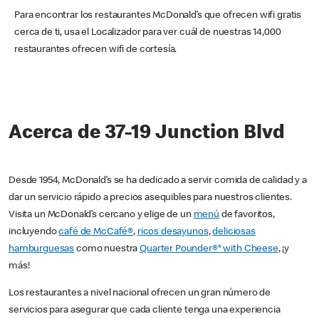
Para encontrar los restaurantes McDonald’s que ofrecen wifi gratis
cerca de ti, usa el Localizador para ver cuál de nuestras 14,000
restaurantes ofrecen wifi de cortesía.
Acerca de 37-19 Junction Blvd
Desde 1954, McDonald’s se ha dedicado a servir comida de calidad y a
dar un servicio rápido a precios asequibles para nuestros clientes.
Visita un McDonald’s cercano y elige de un
menú
de favoritos,
incluyendo
café de McCafé®
,
ricos desayunos
,
deliciosas
hamburguesas
como nuestra
Quarter Pounder®* with Cheese
, ¡y
más!
Los restaurantes a nivel nacional ofrecen un gran número de
servicios para asegurar que cada cliente tenga una experiencia