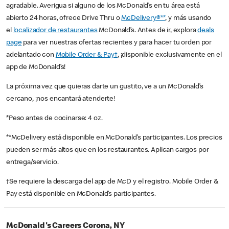
agradable. Averigua si alguno de los McDonald’s en tu área está
abierto 24 horas, ofrece Drive Thru o
McDelivery®**
, y más usando
el
localizador de restaurantes
McDonald’s. Antes de ir, explora
deals
page
para ver nuestras ofertas recientes y para hacer tu orden por
adelantado con
Mobile Order & Pay†
, ¡disponible exclusivamente en el
app de McDonald’s!
La próxima vez que quieras darte un gustito, ve a un McDonald’s
cercano, ¡nos encantará atenderte!
*Peso antes de cocinarse: 4 oz.
**McDelivery está disponible en McDonald’s participantes. Los precios
pueden ser más altos que en los restaurantes. Aplican cargos por
entrega/servicio.
†Se requiere la descarga del app de McD y el registro. Mobile Order &
Pay está disponible en McDonald’s participantes.
McDonald's Careers Corona, NY