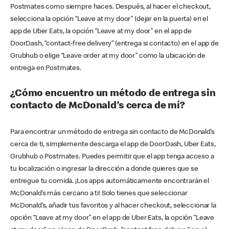
Postmates como siempre haces. Después, al hacer el checkout,
selecciona la opción “Leave at my door” (dejar en la puerta) en el
app de Uber Eats, la opción “Leave at my door” en el app de
DoorDash, “contact-free delivery” (entrega si contacto) en el app de
Grubhub o elige “Leave order at my door” como la ubicación de
entrega en Postmates.
¿Cómo encuentro un método de entrega sin
contacto de McDonald’s cerca de mí?
Para encontrar un método de entrega sin contacto de McDonald’s
cerca de ti, simplemente descarga el app de DoorDash, Uber Eats,
Grubhub o Postmates. Puedes permitir que el app tenga acceso a
tu localización o ingresar la dirección a donde quieres que se
entregue tu comida. ¡Los apps automáticamente encontrarán el
McDonald’s más cercano a ti! Solo tienes que seleccionar
McDonald’s, añadir tus favoritos y al hacer checkout, seleccionar la
opción “Leave at my door” en el app de Uber Eats, la opción “Leave