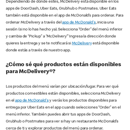
Dependiendo de dónde estés, McDelivery está disponible en los
apps de DoorDash, Uber Eats, Grubhub o Postmates. Uber Eats
también está disponible en el app de McDonald’s para ordenar. Para
ordenar McDelivery a través del
app de McDonald's
, inicia una
sesión (si no lo has hecho ya). Selecciona “Order” del menú inferior
y cambia de “Pickup” a “McDelivery’” Ingresa la dirección donde
quieres la entrega y se te notificará si
McDelivery
está disponible
donde estás a través de nuestro app.
¿Cómo sé qué productos están disponibles
para McDelivery®?
Los productos del menú varían por ubicación/lugar. Para ver qué
productos comestibles están disponibles, selecciona McDelivery
en el
app de McDonald's
y verás los productos disponibles para
entrega por Uber Eats en el app cuando selecciones “Order” en el
menú inferior. También puedes abrir tus apps de DoorDash,
Grubhub o Postmates para ver si hay un restaurante McDonald’s
cerca de ti y explorar productos del menú para ordenar.