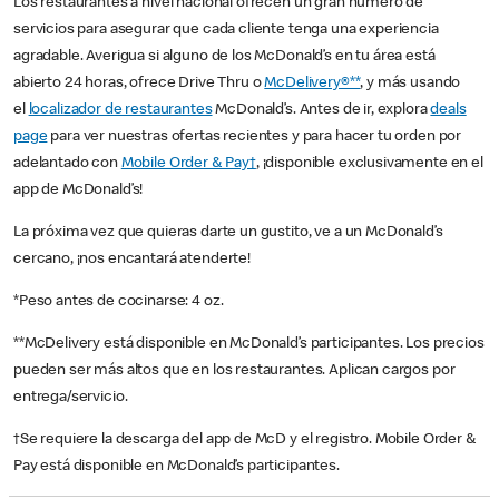
Los restaurantes a nivel nacional ofrecen un gran número de
servicios para asegurar que cada cliente tenga una experiencia
agradable. Averigua si alguno de los McDonald’s en tu área está
abierto 24 horas, ofrece Drive Thru o
McDelivery®**
, y más usando
el
localizador de restaurantes
McDonald’s. Antes de ir, explora
deals
page
para ver nuestras ofertas recientes y para hacer tu orden por
adelantado con
Mobile Order & Pay†
, ¡disponible exclusivamente en el
app de McDonald’s!
La próxima vez que quieras darte un gustito, ve a un McDonald’s
cercano, ¡nos encantará atenderte!
*Peso antes de cocinarse: 4 oz.
**McDelivery está disponible en McDonald’s participantes. Los precios
pueden ser más altos que en los restaurantes. Aplican cargos por
entrega/servicio.
†Se requiere la descarga del app de McD y el registro. Mobile Order &
Pay está disponible en McDonald’s participantes.