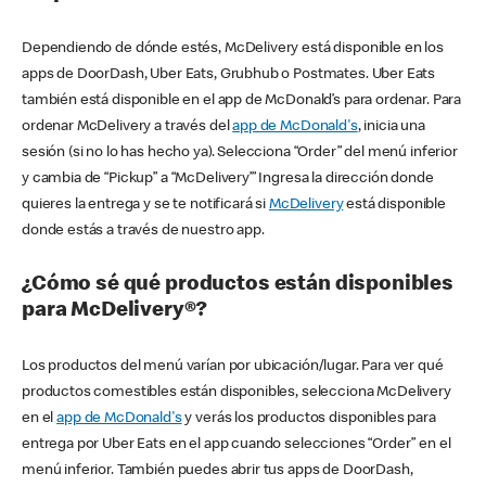
Dependiendo de dónde estés, McDelivery está disponible en los
apps de DoorDash, Uber Eats, Grubhub o Postmates. Uber Eats
también está disponible en el app de McDonald’s para ordenar. Para
ordenar McDelivery a través del
app de McDonald's
, inicia una
sesión (si no lo has hecho ya). Selecciona “Order” del menú inferior
y cambia de “Pickup” a “McDelivery’” Ingresa la dirección donde
quieres la entrega y se te notificará si
McDelivery
está disponible
donde estás a través de nuestro app.
¿Cómo sé qué productos están disponibles
para McDelivery®?
Los productos del menú varían por ubicación/lugar. Para ver qué
productos comestibles están disponibles, selecciona McDelivery
en el
app de McDonald's
y verás los productos disponibles para
entrega por Uber Eats en el app cuando selecciones “Order” en el
menú inferior. También puedes abrir tus apps de DoorDash,