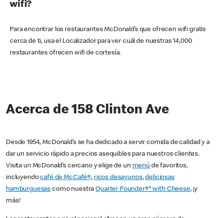
wifi?
Para encontrar los restaurantes McDonald’s que ofrecen wifi gratis
cerca de ti, usa el Localizador para ver cuál de nuestras 14,000
restaurantes ofrecen wifi de cortesía.
Acerca de 158 Clinton Ave
Desde 1954, McDonald’s se ha dedicado a servir comida de calidad y a
dar un servicio rápido a precios asequibles para nuestros clientes.
Visita un McDonald’s cercano y elige de un
menú
de favoritos,
incluyendo
café de McCafé®
,
ricos desayunos
,
deliciosas
hamburguesas
como nuestra
Quarter Pounder®* with Cheese
, ¡y
más!