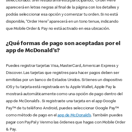
seleccionado. Si el restaurante está participando, “Order Here”
aparecerá en letras negras al final de la página con los detalles y
podrás seleccionar esa opción y comenzar tu orden. Si no está
disponible, “Order Here” aparecerá en un tono tenue, indicando
que Mobile Order & Pay no está activado en esa ubicación.
¿Qué formas de pago son aceptadas por el
app de McDonald’s?
Puedes registrar tarjetas Visa, MasterCard, American Express y
Discover. Las tarjetas que registres para hacer pagos deben ser
emitidas por un banco de Estados Unidos. Si tienes un dispositivo
iOS y tu tarjeta está registrada en tu Apple Wallet, Apple Pay la
mostrará automáticamente como una opción de pago dentro del
app de McDonald’s . Si registraste una tarjeta en el app Google
Pay™ de tu teléfono Android, puedes seleccionar Google Pay™
como método de pago en el
app de McDonald’s
. También puedes
pagar con PayPal y Venmo las órdenes que hagas con Mobile Order
& Pay.