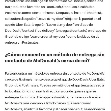
Para ordenar una entrega sin contacto de McDonald’s, selecciona
tus productos favoritos en DoorDash, Uber Eats, Grubhub o
Postmates como siempre haces. Después, al hacer el checkout,
selecciona la opción “Leave at my door” (dejar en la puerta) en el
app de Uber Eats, la opción “Leave at my door” en el app de
DoorDash, “contact-free delivery” (entrega si contacto) en el app de
Grubhub o elige “Leave order at my door” como la ubicación de
entrega en Postmates.
¿Cómo encuentro un método de entrega sin
contacto de McDonald’s cerca de mí?
Para encontrar un método de entrega sin contacto de McDonald’s
cerca de ti, simplemente descarga el app de DoorDash, Uber Eats,
Grubhub o Postmates. Puedes permitir que el app tenga acceso a
tu localización o ingresar la dirección a donde quieres que se
entregue tu comida. ¡Los apps automáticamente encontrarán el
McDonald’s más cercano a ti! Solo tienes que seleccionar
McDonald’s, añadir tus favoritos y al hacer checkout, seleccionar la