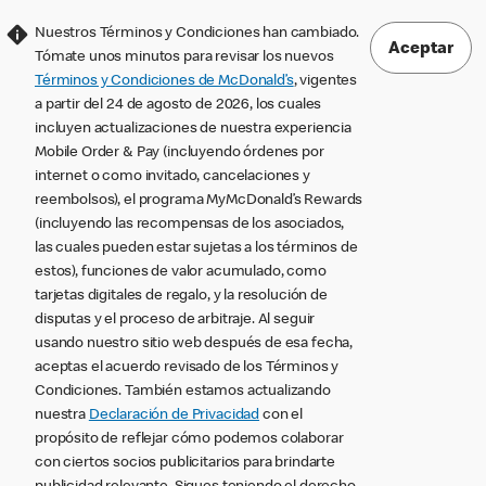
Nuestros Términos y Condiciones han cambiado.
Aceptar
Tómate unos minutos para revisar los nuevos
Términos y Condiciones de McDonald’s
, vigentes
a partir del 24 de agosto de 2026, los cuales
incluyen actualizaciones de nuestra experiencia
Mobile Order & Pay (incluyendo órdenes por
internet o como invitado, cancelaciones y
reembolsos), el programa MyMcDonald’s Rewards
(incluyendo las recompensas de los asociados,
las cuales pueden estar sujetas a los términos de
estos), funciones de valor acumulado, como
tarjetas digitales de regalo, y la resolución de
disputas y el proceso de arbitraje. Al seguir
usando nuestro sitio web después de esa fecha,
aceptas el acuerdo revisado de los Términos y
Condiciones. También estamos actualizando
nuestra
Declaración de Privacidad
con el
propósito de reflejar cómo podemos colaborar
con ciertos socios publicitarios para brindarte