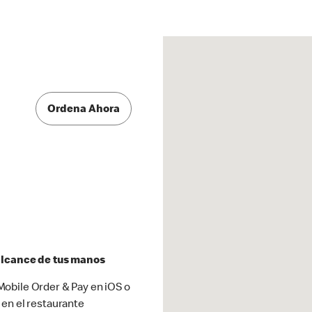
Ordena Ahora
 alcance de tus manos
obile Order & Pay en iOS o
 en el restaurante