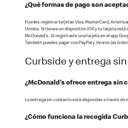
¿Qué formas de pago son aceptad
Puedes registrar tarjetas Visa, MasterCard, America
Unidos. Si tienes un dispositivo iOS y tu tarjeta es
McDonald’s . Si registraste una tarjeta en el app 
También puedes pagar con PayPal y Venmo las órden
Curbside y entrega sin
¿McDonald’s ofrece entrega sin 
La entrega sin contacto está disponible a través d
¿Cómo funciona la recogida Curb