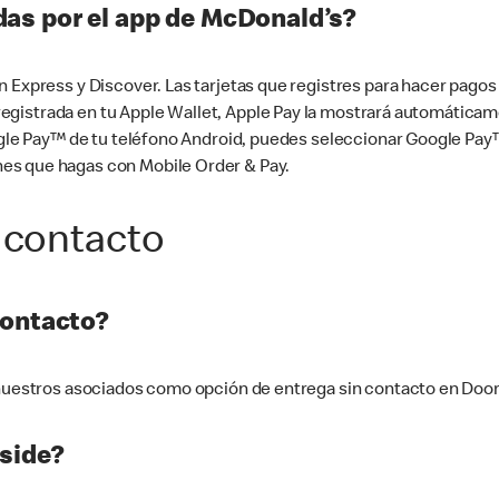
as por el app de McDonald’s?
n Express y Discover. Las tarjetas que registres para hacer pago
tá registrada en tu Apple Wallet, Apple Pay la mostrará automáti
Google Pay™ de tu teléfono Android, puedes seleccionar Google P
es que hagas con Mobile Order & Pay.
 contacto
contacto?
e nuestros asociados como opción de entrega sin contacto en Doo
side?