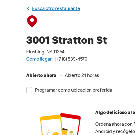
Busca otro restaurante
3001 Stratton St
Flushing, NY 11354
Cómo llegar
(718) 539-4570
Abierto ahora
•
Abierto 24 horas
Programar como ubicación preferida
Algo delicioso al
Ordena ahora con M
Android y recógelo