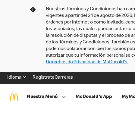
Nuestros Términos y Condiciones han camb
vigentes a partir del 24 de agosto de 2026
órdenes por internet o como invitado, ca
los asociados, las cuales pueden estar suje
la resolución de disputas y el proceso de a
de los Términos y Condiciones. También e
podemos colaborar con ciertos socios publi
autorizar que tu información personal se c
Derechos de Privacidad de McDonald’s.
Idioma
Regístrate
Carreras
Nuestro Menú
McDonald's App
MyMc