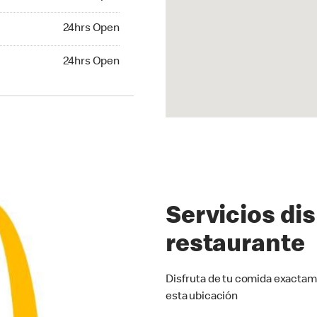
24hrs Open
24hrs Open
hrs Open
24hrs Open
Servicios di
restaurante
Disfruta de tu comida exactam
esta ubicación