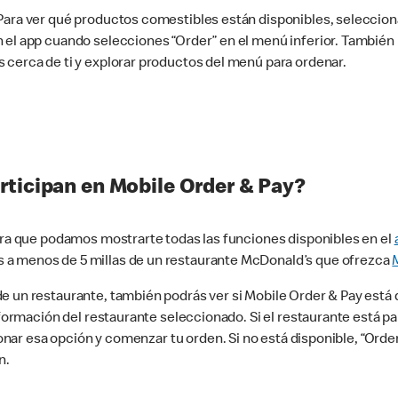
 Para ver qué productos comestibles están disponibles, seleccio
n el app cuando selecciones “Order” en el menú inferior. Tambié
 cerca de ti y explorar productos del menú para ordenar.
rticipan en Mobile Order & Pay?
para que podamos mostrarte todas las funciones disponibles en el
 a menos de 5 millas de un restaurante McDonald’s que ofrezca
 un restaurante, también podrás ver si Mobile Order & Pay está d
información del restaurante seleccionado. Si el restaurante está p
ccionar esa opción y comenzar tu orden. Si no está disponible, “Or
n.