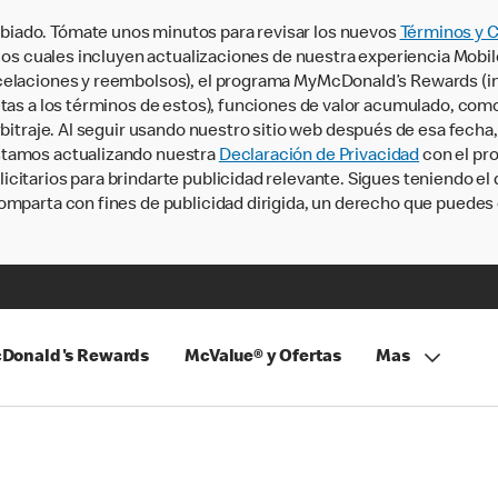
iado. Tómate unos minutos para revisar los nuevos
Términos y 
, los cuales incluyen actualizaciones de nuestra experiencia Mobi
ncelaciones y reembolsos), el programa MyMcDonald’s Rewards (
tas a los términos de estos), funciones de valor acumulado, como 
rbitraje. Al seguir usando nuestro sitio web después de esa fecha
stamos actualizando nuestra
Declaración de Privacidad
con el pro
citarios para brindarte publicidad relevante. Sigues teniendo el
omparta con fines de publicidad dirigida, un derecho que puedes 
Donald's Rewards
McValue® y Ofertas
Mas