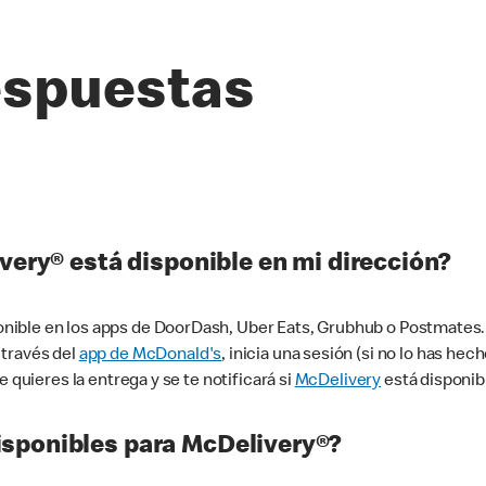
espuestas
very® está disponible en mi dirección?
ible en los apps de DoorDash, Uber Eats, Grubhub o Postmates. 
 través del
app de McDonald's
, inicia una sesión (si no lo has he
 quieres la entrega y se te notificará si
McDelivery
está disponib
sponibles para McDelivery®?