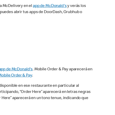
na McDelivery en el
app de McDonald's
y verás los
n puedes abrir tus apps de DoorDash, Grubhub o
app de McDonald's
. Mobile Order & Pay aparecerá en
Mobile Order & Pay
.
isponible en ese restaurante en particular al
articipando, “Order Here” aparecerá en letras negras
der Here” aparecerá en un tono tenue, indicando que