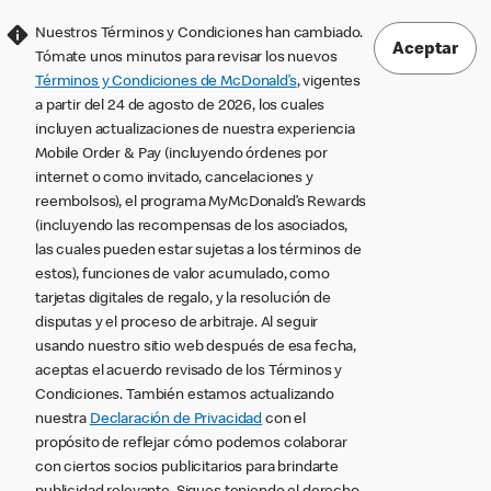
Nuestros Términos y Condiciones han cambiado.
Aceptar
Tómate unos minutos para revisar los nuevos
Términos y Condiciones de McDonald’s
, vigentes
a partir del 24 de agosto de 2026, los cuales
incluyen actualizaciones de nuestra experiencia
Mobile Order & Pay (incluyendo órdenes por
internet o como invitado, cancelaciones y
reembolsos), el programa MyMcDonald’s Rewards
(incluyendo las recompensas de los asociados,
las cuales pueden estar sujetas a los términos de
estos), funciones de valor acumulado, como
tarjetas digitales de regalo, y la resolución de
disputas y el proceso de arbitraje. Al seguir
usando nuestro sitio web después de esa fecha,
aceptas el acuerdo revisado de los Términos y
Condiciones. También estamos actualizando
nuestra
Declaración de Privacidad
con el
propósito de reflejar cómo podemos colaborar
con ciertos socios publicitarios para brindarte