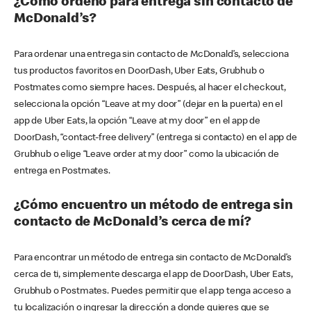
¿Cómo ordeno para entrega sin contacto de
McDonald’s?
Para ordenar una entrega sin contacto de McDonald’s, selecciona
tus productos favoritos en DoorDash, Uber Eats, Grubhub o
Postmates como siempre haces. Después, al hacer el checkout,
selecciona la opción “Leave at my door” (dejar en la puerta) en el
app de Uber Eats, la opción “Leave at my door” en el app de
DoorDash, “contact-free delivery” (entrega si contacto) en el app de
Grubhub o elige “Leave order at my door” como la ubicación de
entrega en Postmates.
¿Cómo encuentro un método de entrega sin
contacto de McDonald’s cerca de mí?
Para encontrar un método de entrega sin contacto de McDonald’s
cerca de ti, simplemente descarga el app de DoorDash, Uber Eats,
Grubhub o Postmates. Puedes permitir que el app tenga acceso a
tu localización o ingresar la dirección a donde quieres que se