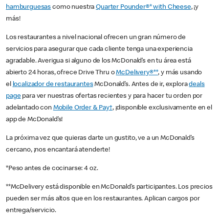
hamburguesas
como nuestra
Quarter Pounder®* with Cheese
, ¡y
más!
Los restaurantes a nivel nacional ofrecen un gran número de
servicios para asegurar que cada cliente tenga una experiencia
agradable. Averigua si alguno de los McDonald’s en tu área está
abierto 24 horas, ofrece Drive Thru o
McDelivery®**
, y más usando
el
localizador de restaurantes
McDonald’s. Antes de ir, explora
deals
page
para ver nuestras ofertas recientes y para hacer tu orden por
adelantado con
Mobile Order & Pay†
, ¡disponible exclusivamente en el
app de McDonald’s!
La próxima vez que quieras darte un gustito, ve a un McDonald’s
cercano, ¡nos encantará atenderte!
*Peso antes de cocinarse: 4 oz.
**McDelivery está disponible en McDonald’s participantes. Los precios
pueden ser más altos que en los restaurantes. Aplican cargos por
entrega/servicio.