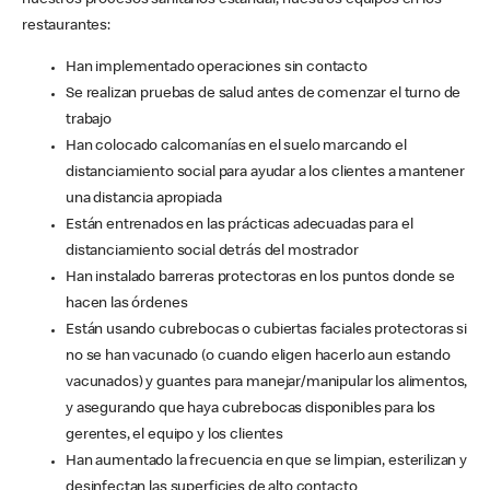
nuestros procesos sanitarios estándar, nuestros equipos en los
restaurantes:
Han implementado operaciones sin contacto
Se realizan pruebas de salud antes de comenzar el turno de
trabajo
Han colocado calcomanías en el suelo marcando el
distanciamiento social para ayudar a los clientes a mantener
una distancia apropiada
Están entrenados en las prácticas adecuadas para el
distanciamiento social detrás del mostrador
Han instalado barreras protectoras en los puntos donde se
hacen las órdenes
Están usando cubrebocas o cubiertas faciales protectoras si
no se han vacunado (o cuando eligen hacerlo aun estando
vacunados) y guantes para manejar/manipular los alimentos,
y asegurando que haya cubrebocas disponibles para los
gerentes, el equipo y los clientes
Han aumentado la frecuencia en que se limpian, esterilizan y
desinfectan las superficies de alto contacto