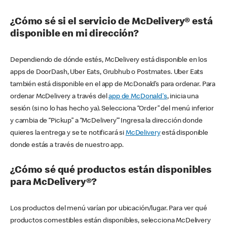
¿Cómo sé si el servicio de McDelivery® está
disponible en mi dirección?
Dependiendo de dónde estés, McDelivery está disponible en los
apps de DoorDash, Uber Eats, Grubhub o Postmates. Uber Eats
también está disponible en el app de McDonald’s para ordenar. Para
ordenar McDelivery a través del
app de McDonald's
, inicia una
sesión (si no lo has hecho ya). Selecciona “Order” del menú inferior
y cambia de “Pickup” a “McDelivery’” Ingresa la dirección donde
quieres la entrega y se te notificará si
McDelivery
está disponible
donde estás a través de nuestro app.
¿Cómo sé qué productos están disponibles
para McDelivery®?
Los productos del menú varían por ubicación/lugar. Para ver qué
productos comestibles están disponibles, selecciona McDelivery