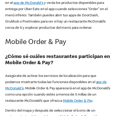
en el
app de McDonald's
y verás los productos disponibles para
entrega por Uber Eats en el app cuando selecciones “Order” en el
menú inferior. También puedes abrir tus apps de DoorDash,
Grubhub o Postmates para ver si hay un restaurante McDonald’s
cerca de ti y explorar productos del menú para ordenar.
Mobile Order & Pay
¿Cómo sé cuáles restaurantes participan en
Mobile Order & Pay?
Asegúrate de activar los servicios de localización para que
podamos mostrarte todas las funciones disponibles en el
app de
McDonald's
. Mobile Order & Pay aparecerá en el app de McDonald’s
como una opción cuando estés a menos de 5 millas de un
restaurante McDonald’s que ofrezca
Mobile Order & Pay
.
Dentro del mapa y después de seleccionar el ícono de un