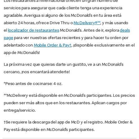
Los restaurantes a nivel nacional ofrecen un gran número de
servicios para asegurar que cada cliente tenga una experiencia
agradable. Averigua si alguno de los McDonald’s en tu área está
abierto 24 horas, ofrece Drive Thru o
McDelivery®**
, y más usando
el
localizador de restaurantes
McDonald’s. Antes de ir, explora
deals
page
para ver nuestras ofertas recientes y para hacer tu orden por
adelantado con
Mobile Order & Pay†
, ¡disponible exclusivamente en el
app de McDonald’s!
La próxima vez que quieras darte un gustito, ve a un McDonald’s
cercano, ¡nos encantará atenderte!
*Peso antes de cocinarse: 4 oz.
**McDelivery está disponible en McDonald’s participantes. Los precios
pueden ser más altos que en los restaurantes. Aplican cargos por
entrega/servicio.
†Se requiere la descarga del app de McD y el registro. Mobile Order &
Pay está disponible en McDonald’s participantes.