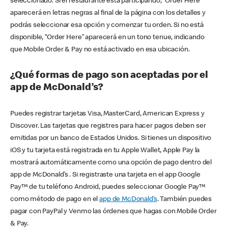
seleccionado. Si el restaurante está participando, “Order Here”
aparecerá en letras negras al final de la página con los detalles y
podrás seleccionar esa opción y comenzar tu orden. Si no está
disponible, “Order Here” aparecerá en un tono tenue, indicando
que Mobile Order & Pay no está activado en esa ubicación.
¿Qué formas de pago son aceptadas por el
app de McDonald’s?
Puedes registrar tarjetas Visa, MasterCard, American Express y
Discover. Las tarjetas que registres para hacer pagos deben ser
emitidas por un banco de Estados Unidos. Si tienes un dispositivo
iOS y tu tarjeta está registrada en tu Apple Wallet, Apple Pay la
mostrará automáticamente como una opción de pago dentro del
app de McDonald’s . Si registraste una tarjeta en el app Google
Pay™ de tu teléfono Android, puedes seleccionar Google Pay™
como método de pago en el
app de McDonald’s
. También puedes
pagar con PayPal y Venmo las órdenes que hagas con Mobile Order
& Pay.