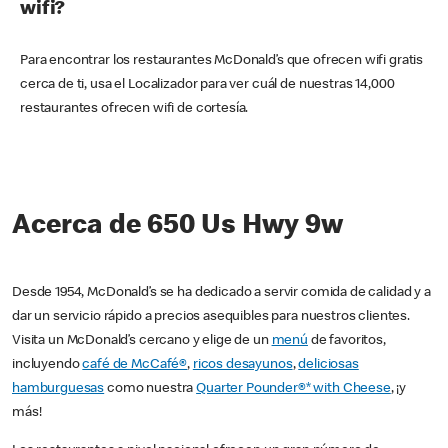
wifi?
Para encontrar los restaurantes McDonald’s que ofrecen wifi gratis
cerca de ti, usa el Localizador para ver cuál de nuestras 14,000
restaurantes ofrecen wifi de cortesía.
Acerca de 650 Us Hwy 9w
Desde 1954, McDonald’s se ha dedicado a servir comida de calidad y a
dar un servicio rápido a precios asequibles para nuestros clientes.
Visita un McDonald’s cercano y elige de un
menú
de favoritos,
incluyendo
café de McCafé®
,
ricos desayunos
,
deliciosas
hamburguesas
como nuestra
Quarter Pounder®* with Cheese
, ¡y
más!