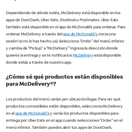
Dependiendo de dónde estés, McDelivery está disponible en los
apps de DoorDash, Uber Eats, Grubhub o Postmates. Uber Eats
también está disponible en el app de McDonald’s para ordenar. Para
ordenar McDelivery a través del
app de McDonald's
, inicia una
sesión (si no lo has hecho ya). Selecciona “Order” del menú inferior
y cambia de “Pickup” a “McDelivery’” Ingresa la dirección donde
quieres la entrega y se te notificará si
McDelivery
está disponible
donde estás a través de nuestro app.
¿Cómo sé qué productos están disponibles
para McDelivery®?
Los productos del menú varían por ubicación/lugar. Para ver qué
productos comestibles están disponibles, selecciona McDelivery
en el
app de McDonald's
y verás los productos disponibles para
entrega por Uber Eats en el app cuando selecciones “Order” en el
menú inferior. También puedes abrir tus apps de DoorDash,