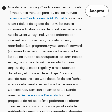
Nuestros Términos y Condiciones han cambiado.
Aceptar
Tómate unos minutos para revisar los nuevos
Términos y Condiciones de McDonald’s
, vigentes
a partir del 24 de agosto de 2026, los cuales
incluyen actualizaciones de nuestra experiencia
Mobile Order & Pay (incluyendo órdenes por
internet o como invitado, cancelaciones y
reembolsos), el programa MyMcDonald’s Rewards
(incluyendo las recompensas de los asociados,
las cuales pueden estar sujetas a los términos de
estos), funciones de valor acumulado, como
tarjetas digitales de regalo, y la resolución de
disputas y el proceso de arbitraje. Al seguir
usando nuestro sitio web después de esa fecha,
aceptas el acuerdo revisado de los Términos y
Condiciones. También estamos actualizando
nuestra
Declaración de Privacidad
con el
propósito de reflejar cómo podemos colaborar
con ciertos socios publicitarios para brindarte