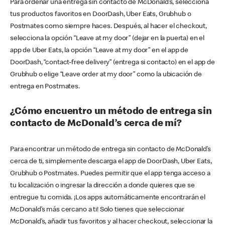
Para ordenar una entrega sin contacto de McDonald’s, selecciona
tus productos favoritos en DoorDash, Uber Eats, Grubhub o
Postmates como siempre haces. Después, al hacer el checkout,
selecciona la opción “Leave at my door” (dejar en la puerta) en el
app de Uber Eats, la opción “Leave at my door” en el app de
DoorDash, “contact-free delivery” (entrega si contacto) en el app de
Grubhub o elige “Leave order at my door” como la ubicación de
entrega en Postmates.
¿Cómo encuentro un método de entrega sin
contacto de McDonald’s cerca de mí?
Para encontrar un método de entrega sin contacto de McDonald’s
cerca de ti, simplemente descarga el app de DoorDash, Uber Eats,
Grubhub o Postmates. Puedes permitir que el app tenga acceso a
tu localización o ingresar la dirección a donde quieres que se
entregue tu comida. ¡Los apps automáticamente encontrarán el
McDonald’s más cercano a ti! Solo tienes que seleccionar
McDonald’s, añadir tus favoritos y al hacer checkout, seleccionar la