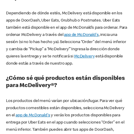
Dependiendo de dónde estés, McDelivery está disponible en los
apps de DoorDash, Uber Eats, Grubhub o Postmates. Uber Eats
también está disponible en el app de McDonald’s para ordenar. Para
ordenar McDelivery a través del
app de McDonald's
, inicia una
sesión (si no lo has hecho ya). Selecciona “Order” del menú inferior
y cambia de “Pickup” a “McDelivery’” Ingresa la dirección donde
quieres la entrega y se te notificará si
McDelivery
está disponible
donde estás a través de nuestro app.
¿Cómo sé qué productos están disponibles
para McDelivery®?
Los productos del menú varían por ubicación/lugar. Para ver qué
productos comestibles están disponibles, selecciona McDelivery
en el
app de McDonald's
y verás los productos disponibles para
entrega por Uber Eats en el app cuando selecciones “Order” en el
menú inferior. También puedes abrir tus apps de DoorDash,