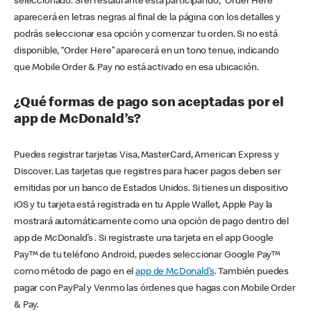
seleccionado. Si el restaurante está participando, “Order Here”
aparecerá en letras negras al final de la página con los detalles y
podrás seleccionar esa opción y comenzar tu orden. Si no está
disponible, “Order Here” aparecerá en un tono tenue, indicando
que Mobile Order & Pay no está activado en esa ubicación.
¿Qué formas de pago son aceptadas por el
app de McDonald’s?
Puedes registrar tarjetas Visa, MasterCard, American Express y
Discover. Las tarjetas que registres para hacer pagos deben ser
emitidas por un banco de Estados Unidos. Si tienes un dispositivo
iOS y tu tarjeta está registrada en tu Apple Wallet, Apple Pay la
mostrará automáticamente como una opción de pago dentro del
app de McDonald’s . Si registraste una tarjeta en el app Google
Pay™ de tu teléfono Android, puedes seleccionar Google Pay™
como método de pago en el
app de McDonald’s
. También puedes
pagar con PayPal y Venmo las órdenes que hagas con Mobile Order
& Pay.