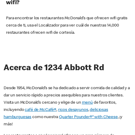
wifi?
Para encontrar los restaurantes McDonald’s que ofrecen wifi gratis
cerca de ti, usa el Localizador para ver cuál de nuestras 14,000
restaurantes ofrecen wifi de cortesía.
Acerca de 1234 Abbott Rd
Desde 1954, McDonald’s se ha dedicado a servir comida de calidad y a
dar un servicio rápido a precios asequibles para nuestros clientes.
Visita un McDonald’s cercano y elige de un
menú
de favoritos,
incluyendo
café de McCafé®
,
ricos desayunos
,
deliciosas
hamburguesas
como nuestra
Quarter Pounder®* with Cheese
, ¡y
más!