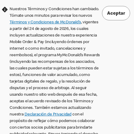
Nuestros Términos y Condiciones han cambiado.
Aceptar
Tómate unos minutos para revisar los nuevos
Términos y Condiciones de McDonald’s
, vigentes
a partir del 24 de agosto de 2026, los cuales
incluyen actualizaciones de nuestra experiencia
Mobile Order & Pay (incluyendo órdenes por
internet o como invitado, cancelaciones y
reembolsos), el programa MyMcDonald’s Rewards
(incluyendo las recompensas de los asociados,
las cuales pueden estar sujetas a los términos de
estos), funciones de valor acumulado, como
tarjetas digitales de regalo, y la resolución de
disputas y el proceso de arbitraje. Al seguir
usando nuestro sitio web después de esa fecha,
aceptas el acuerdo revisado de los Términos y
Condiciones. También estamos actualizando
nuestra
Declaración de Privacidad
con el
propósito de reflejar cómo podemos colaborar
con ciertos socios publicitarios para brindarte