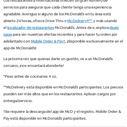
Los restaurantes a nivel nacional ofrecen un gran número de
servicios para asegurar que cada cliente tenga una experiencia
agradable. Averigua si alguno de los McDonald’s en tu área está
abierto 24 horas, ofrece Drive Thru o
McDelivery®**
, y más usando
el
localizador de restaurantes
McDonald’s. Antes de ir, explora
deals
page
para ver nuestras ofertas recientes y para hacer tu orden por
adelantado con
Mobile Order & Pay†
, ¡disponible exclusivamente en el
app de McDonald’s!
La próxima vez que quieras darte un gustito, ve a un McDonald’s
cercano, ¡nos encantará atenderte!
*Peso antes de cocinarse: 4 oz.
**McDelivery está disponible en McDonald’s participantes. Los precios
pueden ser más altos que en los restaurantes. Aplican cargos por
entrega/servicio.
†Se requiere la descarga del app de McD y el registro. Mobile Order &
Pay está disponible en McDonald’s participantes.