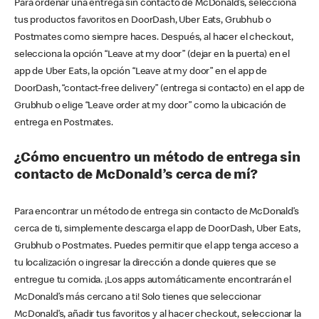
Para ordenar una entrega sin contacto de McDonald’s, selecciona
tus productos favoritos en DoorDash, Uber Eats, Grubhub o
Postmates como siempre haces. Después, al hacer el checkout,
selecciona la opción “Leave at my door” (dejar en la puerta) en el
app de Uber Eats, la opción “Leave at my door” en el app de
DoorDash, “contact-free delivery” (entrega si contacto) en el app de
Grubhub o elige “Leave order at my door” como la ubicación de
entrega en Postmates.
¿Cómo encuentro un método de entrega sin
contacto de McDonald’s cerca de mí?
Para encontrar un método de entrega sin contacto de McDonald’s
cerca de ti, simplemente descarga el app de DoorDash, Uber Eats,
Grubhub o Postmates. Puedes permitir que el app tenga acceso a
tu localización o ingresar la dirección a donde quieres que se
entregue tu comida. ¡Los apps automáticamente encontrarán el
McDonald’s más cercano a ti! Solo tienes que seleccionar
McDonald’s, añadir tus favoritos y al hacer checkout, seleccionar la