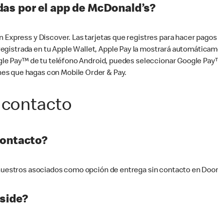
as por el app de McDonald’s?
n Express y Discover. Las tarjetas que registres para hacer pago
tá registrada en tu Apple Wallet, Apple Pay la mostrará automáti
Google Pay™ de tu teléfono Android, puedes seleccionar Google P
es que hagas con Mobile Order & Pay.
 contacto
contacto?
e nuestros asociados como opción de entrega sin contacto en Doo
side?