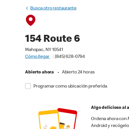
Busca otro restaurante
154 Route 6
Mahopac, NY 10541
Cómo llegar
(845) 628-0794
Abierto ahora
•
Abierto 24 horas
Programar como ubicación preferida
Algo delicioso al
Ordena ahora con M
Android y recógelo