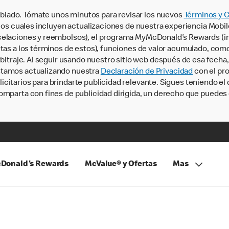
iado. Tómate unos minutos para revisar los nuevos
Términos y 
, los cuales incluyen actualizaciones de nuestra experiencia Mobi
ncelaciones y reembolsos), el programa MyMcDonald’s Rewards (
tas a los términos de estos), funciones de valor acumulado, como 
rbitraje. Al seguir usando nuestro sitio web después de esa fecha
stamos actualizando nuestra
Declaración de Privacidad
con el pro
citarios para brindarte publicidad relevante. Sigues teniendo el
omparta con fines de publicidad dirigida, un derecho que puedes 
Donald's Rewards
McValue® y Ofertas
Mas