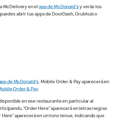
na McDelivery en el
app de McDonald's
y verás los
n puedes abrir tus apps de DoorDash, Grubhub o
app de McDonald's
. Mobile Order & Pay aparecerá en
Mobile Order & Pay
.
isponible en ese restaurante en particular al
articipando, “Order Here” aparecerá en letras negras
der Here” aparecerá en un tono tenue, indicando que