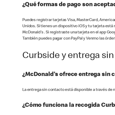
¿Qué formas de pago son aceptad
Puedes registrar tarjetas Visa, MasterCard, America
Unidos. Si tienes un dispositivo iOS y tu tarjeta es
McDonald’s . Si registraste una tarjeta en el app 
También puedes pagar con PayPal y Venmo las órden
Curbside y entrega sin
¿McDonald’s ofrece entrega sin 
La entrega sin contacto está disponible a través d
¿Cómo funciona la recogida Curb