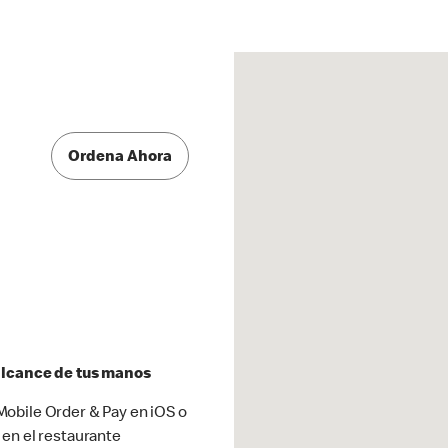
Ordena Ahora
 alcance de tus manos
obile Order & Pay en iOS o
 en el restaurante