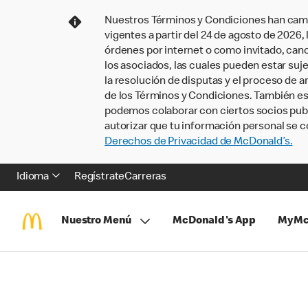
Nuestros Términos y Condiciones han camb
vigentes a partir del 24 de agosto de 2026
órdenes por internet o como invitado, ca
los asociados, las cuales pueden estar suje
la resolución de disputas y el proceso de a
de los Términos y Condiciones. También e
podemos colaborar con ciertos socios publi
autorizar que tu información personal se c
Derechos de Privacidad de McDonald’s.
Idioma
Regístrate
Carreras
Nuestro Menú
McDonald's App
MyMc