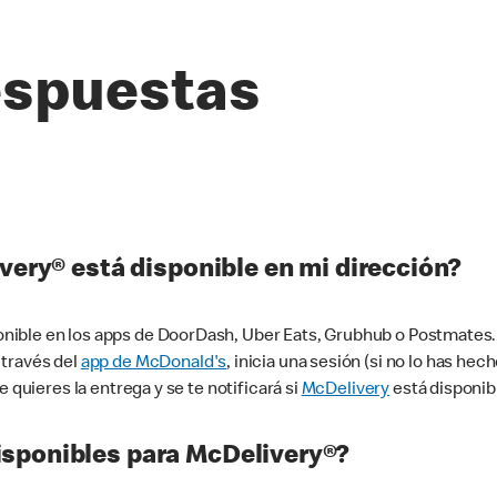
espuestas
very® está disponible en mi dirección?
ible en los apps de DoorDash, Uber Eats, Grubhub o Postmates. 
 través del
app de McDonald's
, inicia una sesión (si no lo has he
 quieres la entrega y se te notificará si
McDelivery
está disponib
sponibles para McDelivery®?