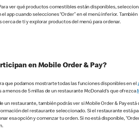
 Para ver qué productos comestibles están disponibles, seleccio
n el app cuando selecciones “Order” en el menú inferior. Tambié
 cerca de ti y explorar productos del menú para ordenar.
rticipan en Mobile Order & Pay?
para que podamos mostrarte todas las funciones disponibles en el
 a menos de 5 millas de un restaurante McDonald’s que ofrezca
 un restaurante, también podrás ver si Mobile Order & Pay está d
información del restaurante seleccionado. Si el restaurante está p
ccionar esa opción y comenzar tu orden. Si no está disponible, “Or
n.