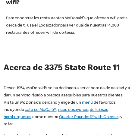
wifi?
Para encontrar los restaurantes McDonald’s que ofrecen wifi gratis
cerca de ti, usa el Localizador para ver cuál de nuestras 14,000
restaurantes ofrecen wifi de cortesía.
Acerca de 3375 State Route 11
Desde 1954, McDonald’s se ha dedicado a servir comida de calidad y a
dar un servicio rápido a precios asequibles para nuestros clientes.
Visita un McDonald’s cercano y elige de un
menú
de favoritos,
incluyendo
café de McCafé®
,
ricos desayunos
,
deliciosas
hamburguesas
como nuestra
Quarter Pounder®* with Cheese
, ¡y
más!