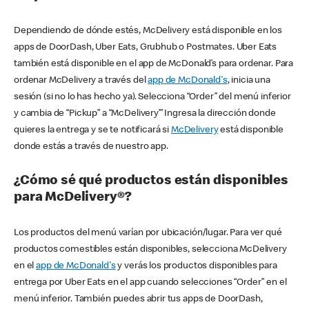
Dependiendo de dónde estés, McDelivery está disponible en los
apps de DoorDash, Uber Eats, Grubhub o Postmates. Uber Eats
también está disponible en el app de McDonald’s para ordenar. Para
ordenar McDelivery a través del
app de McDonald's
, inicia una
sesión (si no lo has hecho ya). Selecciona “Order” del menú inferior
y cambia de “Pickup” a “McDelivery’” Ingresa la dirección donde
quieres la entrega y se te notificará si
McDelivery
está disponible
donde estás a través de nuestro app.
¿Cómo sé qué productos están disponibles
para McDelivery®?
Los productos del menú varían por ubicación/lugar. Para ver qué
productos comestibles están disponibles, selecciona McDelivery
en el
app de McDonald's
y verás los productos disponibles para
entrega por Uber Eats en el app cuando selecciones “Order” en el
menú inferior. También puedes abrir tus apps de DoorDash,