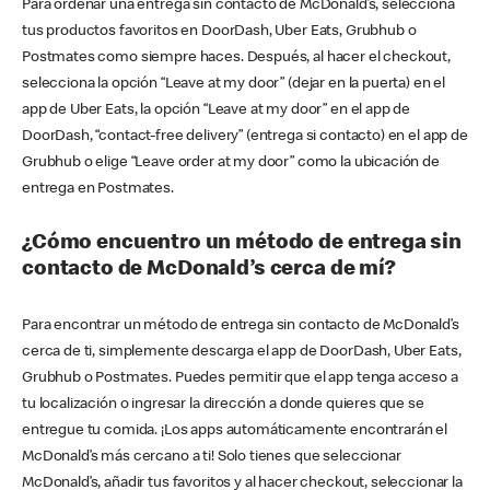
Para ordenar una entrega sin contacto de McDonald’s, selecciona
tus productos favoritos en DoorDash, Uber Eats, Grubhub o
Postmates como siempre haces. Después, al hacer el checkout,
selecciona la opción “Leave at my door” (dejar en la puerta) en el
app de Uber Eats, la opción “Leave at my door” en el app de
DoorDash, “contact-free delivery” (entrega si contacto) en el app de
Grubhub o elige “Leave order at my door” como la ubicación de
entrega en Postmates.
¿Cómo encuentro un método de entrega sin
contacto de McDonald’s cerca de mí?
Para encontrar un método de entrega sin contacto de McDonald’s
cerca de ti, simplemente descarga el app de DoorDash, Uber Eats,
Grubhub o Postmates. Puedes permitir que el app tenga acceso a
tu localización o ingresar la dirección a donde quieres que se
entregue tu comida. ¡Los apps automáticamente encontrarán el
McDonald’s más cercano a ti! Solo tienes que seleccionar
McDonald’s, añadir tus favoritos y al hacer checkout, seleccionar la