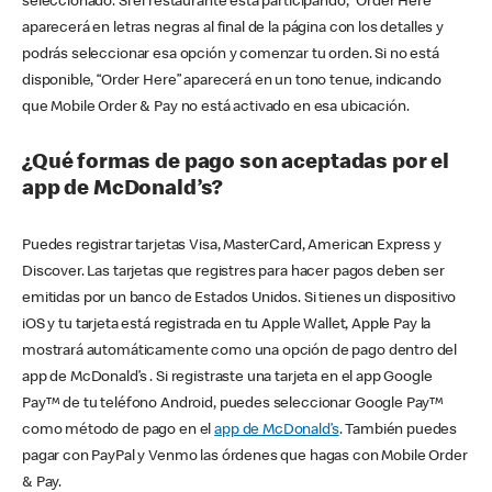
seleccionado. Si el restaurante está participando, “Order Here”
aparecerá en letras negras al final de la página con los detalles y
podrás seleccionar esa opción y comenzar tu orden. Si no está
disponible, “Order Here” aparecerá en un tono tenue, indicando
que Mobile Order & Pay no está activado en esa ubicación.
¿Qué formas de pago son aceptadas por el
app de McDonald’s?
Puedes registrar tarjetas Visa, MasterCard, American Express y
Discover. Las tarjetas que registres para hacer pagos deben ser
emitidas por un banco de Estados Unidos. Si tienes un dispositivo
iOS y tu tarjeta está registrada en tu Apple Wallet, Apple Pay la
mostrará automáticamente como una opción de pago dentro del
app de McDonald’s . Si registraste una tarjeta en el app Google
Pay™ de tu teléfono Android, puedes seleccionar Google Pay™
como método de pago en el
app de McDonald’s
. También puedes
pagar con PayPal y Venmo las órdenes que hagas con Mobile Order
& Pay.