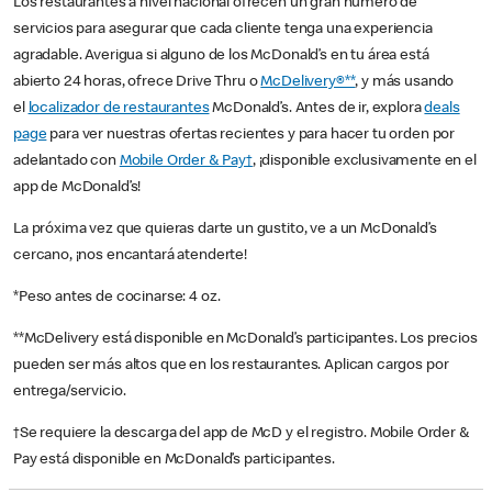
Los restaurantes a nivel nacional ofrecen un gran número de
servicios para asegurar que cada cliente tenga una experiencia
agradable. Averigua si alguno de los McDonald’s en tu área está
abierto 24 horas, ofrece Drive Thru o
McDelivery®**
, y más usando
el
localizador de restaurantes
McDonald’s. Antes de ir, explora
deals
page
para ver nuestras ofertas recientes y para hacer tu orden por
adelantado con
Mobile Order & Pay†
, ¡disponible exclusivamente en el
app de McDonald’s!
La próxima vez que quieras darte un gustito, ve a un McDonald’s
cercano, ¡nos encantará atenderte!
*Peso antes de cocinarse: 4 oz.
**McDelivery está disponible en McDonald’s participantes. Los precios
pueden ser más altos que en los restaurantes. Aplican cargos por
entrega/servicio.
†Se requiere la descarga del app de McD y el registro. Mobile Order &
Pay está disponible en McDonald’s participantes.