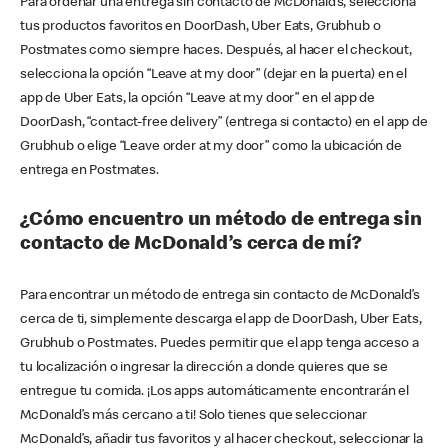
Para ordenar una entrega sin contacto de McDonald’s, selecciona
tus productos favoritos en DoorDash, Uber Eats, Grubhub o
Postmates como siempre haces. Después, al hacer el checkout,
selecciona la opción “Leave at my door” (dejar en la puerta) en el
app de Uber Eats, la opción “Leave at my door” en el app de
DoorDash, “contact-free delivery” (entrega si contacto) en el app de
Grubhub o elige “Leave order at my door” como la ubicación de
entrega en Postmates.
¿Cómo encuentro un método de entrega sin
contacto de McDonald’s cerca de mí?
Para encontrar un método de entrega sin contacto de McDonald’s
cerca de ti, simplemente descarga el app de DoorDash, Uber Eats,
Grubhub o Postmates. Puedes permitir que el app tenga acceso a
tu localización o ingresar la dirección a donde quieres que se
entregue tu comida. ¡Los apps automáticamente encontrarán el
McDonald’s más cercano a ti! Solo tienes que seleccionar
McDonald’s, añadir tus favoritos y al hacer checkout, seleccionar la