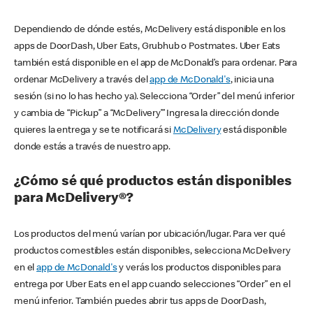
Dependiendo de dónde estés, McDelivery está disponible en los
apps de DoorDash, Uber Eats, Grubhub o Postmates. Uber Eats
también está disponible en el app de McDonald’s para ordenar. Para
ordenar McDelivery a través del
app de McDonald's
, inicia una
sesión (si no lo has hecho ya). Selecciona “Order” del menú inferior
y cambia de “Pickup” a “McDelivery’” Ingresa la dirección donde
quieres la entrega y se te notificará si
McDelivery
está disponible
donde estás a través de nuestro app.
¿Cómo sé qué productos están disponibles
para McDelivery®?
Los productos del menú varían por ubicación/lugar. Para ver qué
productos comestibles están disponibles, selecciona McDelivery
en el
app de McDonald's
y verás los productos disponibles para
entrega por Uber Eats en el app cuando selecciones “Order” en el
menú inferior. También puedes abrir tus apps de DoorDash,