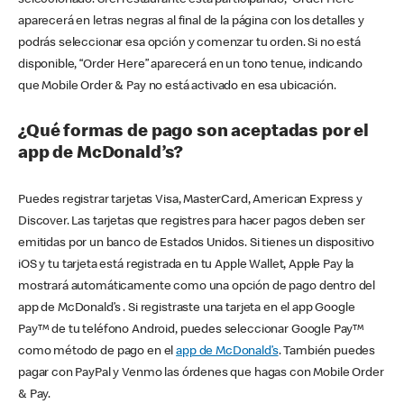
seleccionado. Si el restaurante está participando, “Order Here”
aparecerá en letras negras al final de la página con los detalles y
podrás seleccionar esa opción y comenzar tu orden. Si no está
disponible, “Order Here” aparecerá en un tono tenue, indicando
que Mobile Order & Pay no está activado en esa ubicación.
¿Qué formas de pago son aceptadas por el
app de McDonald’s?
Puedes registrar tarjetas Visa, MasterCard, American Express y
Discover. Las tarjetas que registres para hacer pagos deben ser
emitidas por un banco de Estados Unidos. Si tienes un dispositivo
iOS y tu tarjeta está registrada en tu Apple Wallet, Apple Pay la
mostrará automáticamente como una opción de pago dentro del
app de McDonald’s . Si registraste una tarjeta en el app Google
Pay™ de tu teléfono Android, puedes seleccionar Google Pay™
como método de pago en el
app de McDonald’s
. También puedes
pagar con PayPal y Venmo las órdenes que hagas con Mobile Order
& Pay.