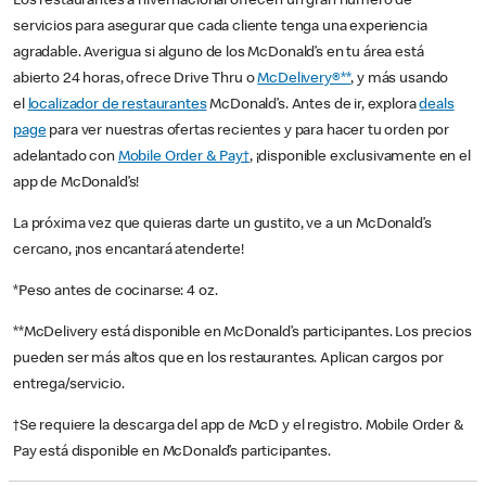
Los restaurantes a nivel nacional ofrecen un gran número de
servicios para asegurar que cada cliente tenga una experiencia
agradable. Averigua si alguno de los McDonald’s en tu área está
abierto 24 horas, ofrece Drive Thru o
McDelivery®**
, y más usando
el
localizador de restaurantes
McDonald’s. Antes de ir, explora
deals
page
para ver nuestras ofertas recientes y para hacer tu orden por
adelantado con
Mobile Order & Pay†
, ¡disponible exclusivamente en el
app de McDonald’s!
La próxima vez que quieras darte un gustito, ve a un McDonald’s
cercano, ¡nos encantará atenderte!
*Peso antes de cocinarse: 4 oz.
**McDelivery está disponible en McDonald’s participantes. Los precios
pueden ser más altos que en los restaurantes. Aplican cargos por
entrega/servicio.
†Se requiere la descarga del app de McD y el registro. Mobile Order &
Pay está disponible en McDonald’s participantes.