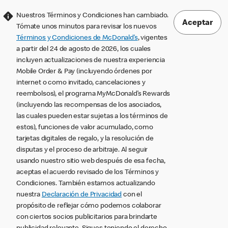
Nuestros Términos y Condiciones han cambiado.
Aceptar
Tómate unos minutos para revisar los nuevos
Términos y Condiciones de McDonald’s
, vigentes
a partir del 24 de agosto de 2026, los cuales
incluyen actualizaciones de nuestra experiencia
Mobile Order & Pay (incluyendo órdenes por
internet o como invitado, cancelaciones y
reembolsos), el programa MyMcDonald’s Rewards
(incluyendo las recompensas de los asociados,
las cuales pueden estar sujetas a los términos de
estos), funciones de valor acumulado, como
tarjetas digitales de regalo, y la resolución de
disputas y el proceso de arbitraje. Al seguir
usando nuestro sitio web después de esa fecha,
aceptas el acuerdo revisado de los Términos y
Condiciones. También estamos actualizando
nuestra
Declaración de Privacidad
con el
propósito de reflejar cómo podemos colaborar
con ciertos socios publicitarios para brindarte