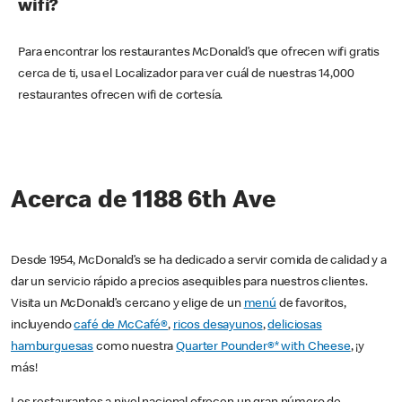
wifi?
Para encontrar los restaurantes McDonald’s que ofrecen wifi gratis
cerca de ti, usa el Localizador para ver cuál de nuestras 14,000
restaurantes ofrecen wifi de cortesía.
Acerca de 1188 6th Ave
Desde 1954, McDonald’s se ha dedicado a servir comida de calidad y a
dar un servicio rápido a precios asequibles para nuestros clientes.
Visita un McDonald’s cercano y elige de un
menú
de favoritos,
incluyendo
café de McCafé®
,
ricos desayunos
,
deliciosas
hamburguesas
como nuestra
Quarter Pounder®* with Cheese
, ¡y
más!