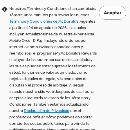
Nuestros Términos y Condiciones han cambiado.
Aceptar
Tómate unos minutos para revisar los nuevos
Términos y Condiciones de McDonald’s
, vigentes
a partir del 24 de agosto de 2026, los cuales
incluyen actualizaciones de nuestra experiencia
Mobile Order & Pay (incluyendo órdenes por
internet o como invitado, cancelaciones y
reembolsos), el programa MyMcDonald’s Rewards
(incluyendo las recompensas de los asociados,
las cuales pueden estar sujetas a los términos de
estos), funciones de valor acumulado, como
tarjetas digitales de regalo, y la resolución de
disputas y el proceso de arbitraje. Al seguir
usando nuestro sitio web después de esa fecha,
aceptas el acuerdo revisado de los Términos y
Condiciones. También estamos actualizando
nuestra
Declaración de Privacidad
con el
propósito de reflejar cómo podemos colaborar
con ciertos socios publicitarios para brindarte