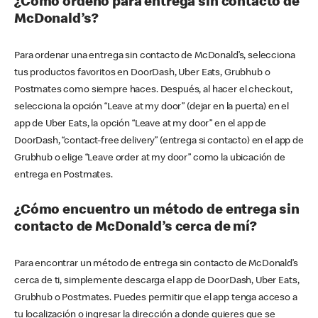
¿Cómo ordeno para entrega sin contacto de
McDonald’s?
Para ordenar una entrega sin contacto de McDonald’s, selecciona
tus productos favoritos en DoorDash, Uber Eats, Grubhub o
Postmates como siempre haces. Después, al hacer el checkout,
selecciona la opción “Leave at my door” (dejar en la puerta) en el
app de Uber Eats, la opción “Leave at my door” en el app de
DoorDash, “contact-free delivery” (entrega si contacto) en el app de
Grubhub o elige “Leave order at my door” como la ubicación de
entrega en Postmates.
¿Cómo encuentro un método de entrega sin
contacto de McDonald’s cerca de mí?
Para encontrar un método de entrega sin contacto de McDonald’s
cerca de ti, simplemente descarga el app de DoorDash, Uber Eats,
Grubhub o Postmates. Puedes permitir que el app tenga acceso a
tu localización o ingresar la dirección a donde quieres que se