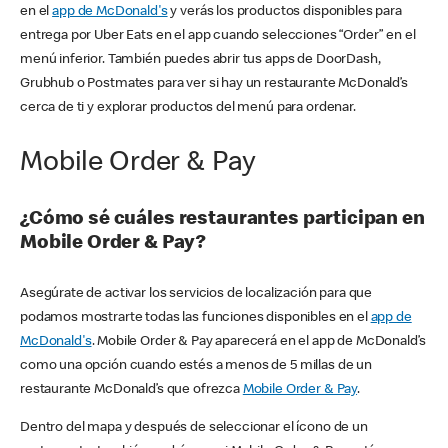
en el
app de McDonald's
y verás los productos disponibles para
entrega por Uber Eats en el app cuando selecciones “Order” en el
menú inferior. También puedes abrir tus apps de DoorDash,
Grubhub o Postmates para ver si hay un restaurante McDonald’s
cerca de ti y explorar productos del menú para ordenar.
Mobile Order & Pay
¿Cómo sé cuáles restaurantes participan en
Mobile Order & Pay?
Asegúrate de activar los servicios de localización para que
podamos mostrarte todas las funciones disponibles en el
app de
McDonald's
. Mobile Order & Pay aparecerá en el app de McDonald’s
como una opción cuando estés a menos de 5 millas de un
restaurante McDonald’s que ofrezca
Mobile Order & Pay
.
Dentro del mapa y después de seleccionar el ícono de un