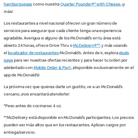
hamburguesas
como nuestra
Quarter Pounder®* with Cheese
, ¡y
más!
Los restaurantes a nivel nacional ofrecen un gran número de
servicios para asegurar que cada cliente tenga una experiencia
agradable. Averigua si alguno de los McDonald’s en tu área está
abierto 24 horas, ofrece Drive Thru o
McDelivery®**
, y más usando
el
localizador de restaurantes
McDonald’s. Antes de ir, explora
deals
page
para ver nuestras ofertas recientes y para hacer tu orden por
adelantado con
Mobile Order & Pay†
, ¡disponible exclusivamente en el
app de McDonald’s!
La próxima vez que quieras darte un gustito, ve a un McDonald’s
cercano, ¡nos encantará atenderte!
*Peso antes de cocinarse: 4 oz.
**McDelivery está disponible en McDonald’s participantes. Los precios
pueden ser más altos que en los restaurantes. Aplican cargos por
entrega/servicio.