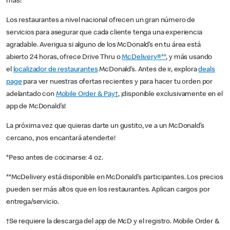
más!
Los restaurantes a nivel nacional ofrecen un gran número de
servicios para asegurar que cada cliente tenga una experiencia
agradable. Averigua si alguno de los McDonald’s en tu área está
abierto 24 horas, ofrece Drive Thru o
McDelivery®**
, y más usando
el
localizador de restaurantes
McDonald’s. Antes de ir, explora
deals
page
para ver nuestras ofertas recientes y para hacer tu orden por
adelantado con
Mobile Order & Pay†
, ¡disponible exclusivamente en el
app de McDonald’s!
La próxima vez que quieras darte un gustito, ve a un McDonald’s
cercano, ¡nos encantará atenderte!
*Peso antes de cocinarse: 4 oz.
**McDelivery está disponible en McDonald’s participantes. Los precios
pueden ser más altos que en los restaurantes. Aplican cargos por
entrega/servicio.
†Se requiere la descarga del app de McD y el registro. Mobile Order &