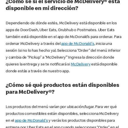
¿Cómo sé si el servicio de McDelivery® está
disponible en mi dirección?
Dependiendo de dónde estés, McDelivery está disponible en los
apps de DoorDash, Uber Eats, Grubhub o Postmates. Uber Eats
también está disponible en el app de McDonald’s para ordenar. Para
ordenar McDelivery a través del
app de McDonald's
, inicia una
sesión (si no lo has hecho ya). Selecciona “Order” del menú inferior
y cambia de “Pickup” a “McDelivery’” Ingresa la dirección donde
quieres la entrega y se te notificará si
McDelivery
está disponible
donde estás a través de nuestro app.
¿Cómo sé qué productos están disponibles
para McDelivery®?
Los productos del menú varían por ubicación/lugar. Para ver qué
productos comestibles están disponibles, selecciona McDelivery
en el
app de McDonald's
y verás los productos disponibles para
entrega por Uber Eats en el app cuando selecciones “Order” en el