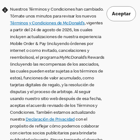
Nuestros Términos y Condiciones han cambiado.
Aceptar
Tómate unos minutos para revisar los nuevos
Términos y Condiciones de McDonald’s
, vigentes
a partir del 24 de agosto de 2026, los cuales
incluyen actualizaciones de nuestra experiencia
Mobile Order & Pay (incluyendo órdenes por
internet o como invitado, cancelaciones y
reembolsos), el programa MyMcDonald’s Rewards
(incluyendo las recompensas de los asociados,
las cuales pueden estar sujetas a los términos de
estos), funciones de valor acumulado, como
tarjetas digitales de regalo, y la resolución de
disputas y el proceso de arbitraje. Al seguir
usando nuestro sitio web después de esa fecha,
aceptas el acuerdo revisado de los Términos y
Condiciones. También estamos actualizando
nuestra
Declaración de Privacidad
con el
propósito de reflejar cómo podemos colaborar
con ciertos socios publicitarios para brindarte