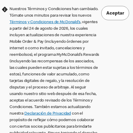
Nuestros Términos y Condiciones han cambiado.
Aceptar
Tómate unos minutos para revisar los nuevos
Términos y Condiciones de McDonald’s
, vigentes
a partir del 24 de agosto de 2026, los cuales
incluyen actualizaciones de nuestra experiencia
Mobile Order & Pay (incluyendo órdenes por
internet o como invitado, cancelaciones y
reembolsos), el programa MyMcDonald’s Rewards
(incluyendo las recompensas de los asociados,
las cuales pueden estar sujetas a los términos de
estos), funciones de valor acumulado, como
tarjetas digitales de regalo, y la resolución de
disputas y el proceso de arbitraje. Al seguir
usando nuestro sitio web después de esa fecha,
aceptas el acuerdo revisado de los Términos y
Condiciones. También estamos actualizando
nuestra
Declaración de Privacidad
con el
propósito de reflejar cómo podemos colaborar
con ciertos socios publicitarios para brindarte