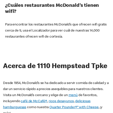
¿Cuáles restaurantes McDonald’s tienen
wifi?
Para encontrar los restaurantes McDonald’s que ofrecen wifi gratis
cerca de ti, usa el Localizador para ver cuál de nuestras 14,000
restaurantes ofrecen wifi de cortesía.
Acerca de 1110 Hempstead Tpke
Desde 1954, McDonald’s se ha dedicado a servir comida de calidad y a
dar un servicio rápido a precios asequibles para nuestros clientes.
Visita un McDonald’s cercano y elige de un
menú
de favoritos,
incluyendo
café de McCafé®
,
ricos desayunos
,
deliciosas
hamburguesas
como nuestra
Quarter Pounder®* with Cheese
, ¡y