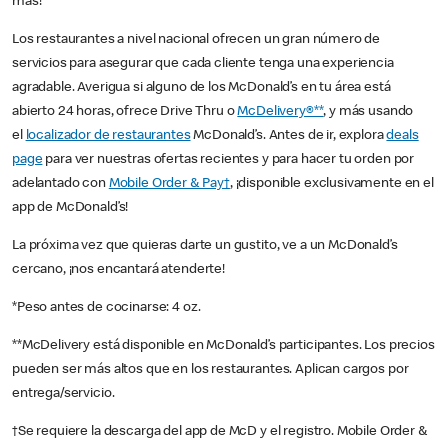
más!
Los restaurantes a nivel nacional ofrecen un gran número de
servicios para asegurar que cada cliente tenga una experiencia
agradable. Averigua si alguno de los McDonald’s en tu área está
abierto 24 horas, ofrece Drive Thru o
McDelivery®**
, y más usando
el
localizador de restaurantes
McDonald’s. Antes de ir, explora
deals
page
para ver nuestras ofertas recientes y para hacer tu orden por
adelantado con
Mobile Order & Pay†
, ¡disponible exclusivamente en el
app de McDonald’s!
La próxima vez que quieras darte un gustito, ve a un McDonald’s
cercano, ¡nos encantará atenderte!
*Peso antes de cocinarse: 4 oz.
**McDelivery está disponible en McDonald’s participantes. Los precios
pueden ser más altos que en los restaurantes. Aplican cargos por
entrega/servicio.
†Se requiere la descarga del app de McD y el registro. Mobile Order &