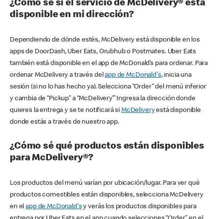
¿Cómo sé si el servicio de McDelivery® está
disponible en mi dirección?
Dependiendo de dónde estés, McDelivery está disponible en los
apps de DoorDash, Uber Eats, Grubhub o Postmates. Uber Eats
también está disponible en el app de McDonald’s para ordenar. Para
ordenar McDelivery a través del
app de McDonald's
, inicia una
sesión (si no lo has hecho ya). Selecciona “Order” del menú inferior
y cambia de “Pickup” a “McDelivery’” Ingresa la dirección donde
quieres la entrega y se te notificará si
McDelivery
está disponible
donde estás a través de nuestro app.
¿Cómo sé qué productos están disponibles
para McDelivery®?
Los productos del menú varían por ubicación/lugar. Para ver qué
productos comestibles están disponibles, selecciona McDelivery
en el
app de McDonald's
y verás los productos disponibles para
entrega por Uber Eats en el app cuando selecciones “Order” en el