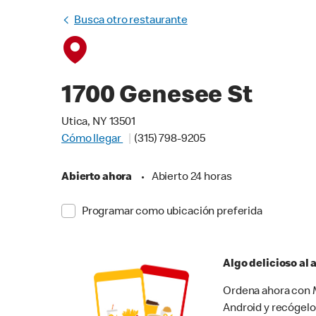
Busca otro restaurante
1700 Genesee St
Utica, NY 13501
Cómo llegar
(315) 798-9205
Abierto ahora
•
Abierto 24 horas
Programar como ubicación preferida
Algo delicioso al
Ordena ahora con M
Android y recógelo