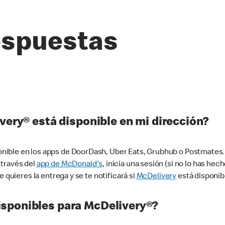
espuestas
very® está disponible en mi dirección?
ible en los apps de DoorDash, Uber Eats, Grubhub o Postmates. 
 través del
app de McDonald's
, inicia una sesión (si no lo has he
 quieres la entrega y se te notificará si
McDelivery
está disponib
sponibles para McDelivery®?