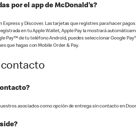
as por el app de McDonald’s?
n Express y Discover. Las tarjetas que registres para hacer pago
tá registrada en tu Apple Wallet, Apple Pay la mostrará automáti
Google Pay™ de tu teléfono Android, puedes seleccionar Google P
es que hagas con Mobile Order & Pay.
 contacto
contacto?
e nuestros asociados como opción de entrega sin contacto en Doo
side?