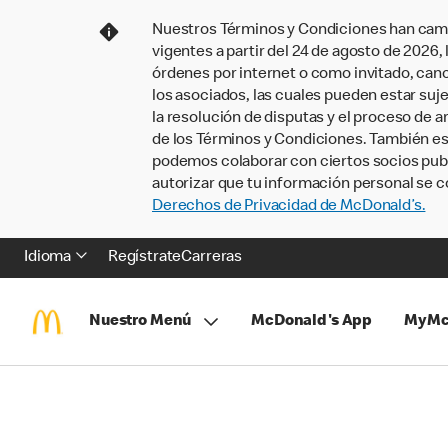
Nuestros Términos y Condiciones han camb
vigentes a partir del 24 de agosto de 2026
órdenes por internet o como invitado, ca
los asociados, las cuales pueden estar suje
la resolución de disputas y el proceso de a
de los Términos y Condiciones. También e
podemos colaborar con ciertos socios publi
autorizar que tu información personal se c
Derechos de Privacidad de McDonald’s.
Idioma
Regístrate
Carreras
Nuestro Menú
McDonald's App
MyMc