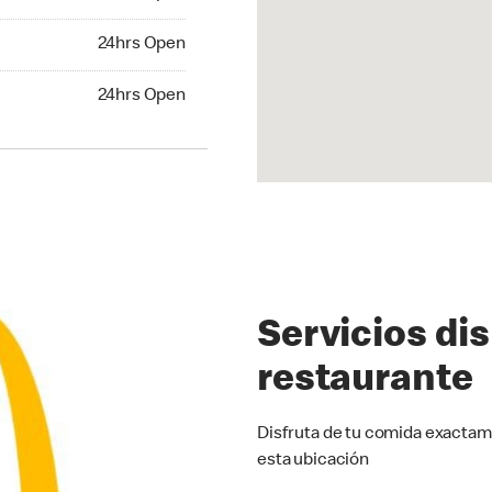
24hrs Open
24hrs Open
hrs Open
24hrs Open
Servicios di
restaurante
Disfruta de tu comida exactam
esta ubicación