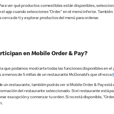
 Para ver qué productos comestibles están disponibles, seleccio
n el app cuando selecciones “Order” en el menú inferior. Tambié
 cerca de ti y explorar productos del menú para ordenar.
rticipan en Mobile Order & Pay?
para que podamos mostrarte todas las funciones disponibles en el
 a menos de 5 millas de un restaurante McDonald’s que ofrezca
 un restaurante, también podrás ver si Mobile Order & Pay está d
información del restaurante seleccionado. Si el restaurante está p
ccionar esa opción y comenzar tu orden. Si no está disponible, “Or
n.