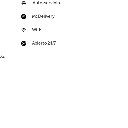
Auto-servicio
McDelivery
Wi-Fi
Abierto 24/7
sko