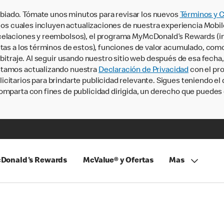
iado. Tómate unos minutos para revisar los nuevos
Términos y 
, los cuales incluyen actualizaciones de nuestra experiencia Mobi
ncelaciones y reembolsos), el programa MyMcDonald’s Rewards (
tas a los términos de estos), funciones de valor acumulado, como 
rbitraje. Al seguir usando nuestro sitio web después de esa fecha
stamos actualizando nuestra
Declaración de Privacidad
con el pro
citarios para brindarte publicidad relevante. Sigues teniendo el
omparta con fines de publicidad dirigida, un derecho que puedes 
Donald's Rewards
McValue® y Ofertas
Mas