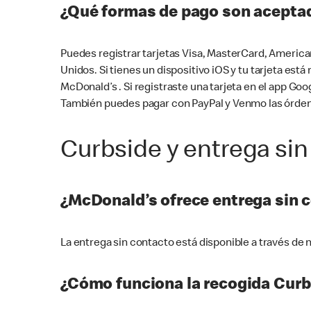
¿Qué formas de pago son aceptad
Puedes registrar tarjetas Visa, MasterCard, America
Unidos. Si tienes un dispositivo iOS y tu tarjeta es
McDonald’s . Si registraste una tarjeta en el app 
También puedes pagar con PayPal y Venmo las órden
Curbside y entrega sin
¿McDonald’s ofrece entrega sin 
La entrega sin contacto está disponible a través d
¿Cómo funciona la recogida Curb