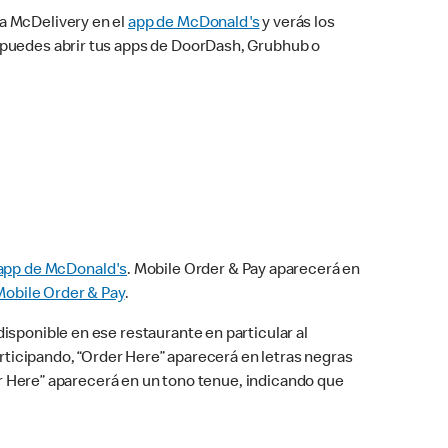
na McDelivery en el
app de McDonald's
y verás los
n puedes abrir tus apps de DoorDash, Grubhub o
app de McDonald's
. Mobile Order & Pay aparecerá en
Mobile Order & Pay
.
isponible en ese restaurante en particular al
articipando, “Order Here” aparecerá en letras negras
der Here” aparecerá en un tono tenue, indicando que