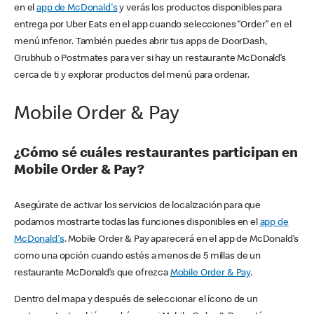
en el
app de McDonald's
y verás los productos disponibles para
entrega por Uber Eats en el app cuando selecciones “Order” en el
menú inferior. También puedes abrir tus apps de DoorDash,
Grubhub o Postmates para ver si hay un restaurante McDonald’s
cerca de ti y explorar productos del menú para ordenar.
Mobile Order & Pay
¿Cómo sé cuáles restaurantes participan en
Mobile Order & Pay?
Asegúrate de activar los servicios de localización para que
podamos mostrarte todas las funciones disponibles en el
app de
McDonald's
. Mobile Order & Pay aparecerá en el app de McDonald’s
como una opción cuando estés a menos de 5 millas de un
restaurante McDonald’s que ofrezca
Mobile Order & Pay
.
Dentro del mapa y después de seleccionar el ícono de un