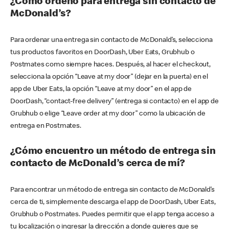
¿Cómo ordeno para entrega sin contacto de
McDonald’s?
Para ordenar una entrega sin contacto de McDonald’s, selecciona
tus productos favoritos en DoorDash, Uber Eats, Grubhub o
Postmates como siempre haces. Después, al hacer el checkout,
selecciona la opción “Leave at my door” (dejar en la puerta) en el
app de Uber Eats, la opción “Leave at my door” en el app de
DoorDash, “contact-free delivery” (entrega si contacto) en el app de
Grubhub o elige “Leave order at my door” como la ubicación de
entrega en Postmates.
¿Cómo encuentro un método de entrega sin
contacto de McDonald’s cerca de mí?
Para encontrar un método de entrega sin contacto de McDonald’s
cerca de ti, simplemente descarga el app de DoorDash, Uber Eats,
Grubhub o Postmates. Puedes permitir que el app tenga acceso a
tu localización o ingresar la dirección a donde quieres que se