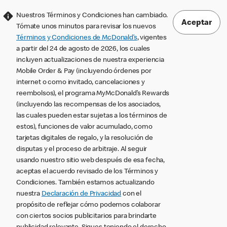
Nuestros Términos y Condiciones han cambiado.
Aceptar
Tómate unos minutos para revisar los nuevos
Términos y Condiciones de McDonald’s
, vigentes
a partir del 24 de agosto de 2026, los cuales
incluyen actualizaciones de nuestra experiencia
Mobile Order & Pay (incluyendo órdenes por
internet o como invitado, cancelaciones y
reembolsos), el programa MyMcDonald’s Rewards
(incluyendo las recompensas de los asociados,
las cuales pueden estar sujetas a los términos de
estos), funciones de valor acumulado, como
tarjetas digitales de regalo, y la resolución de
disputas y el proceso de arbitraje. Al seguir
usando nuestro sitio web después de esa fecha,
aceptas el acuerdo revisado de los Términos y
Condiciones. También estamos actualizando
nuestra
Declaración de Privacidad
con el
propósito de reflejar cómo podemos colaborar
con ciertos socios publicitarios para brindarte