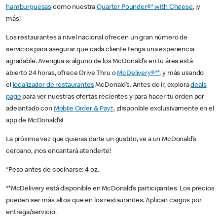
hamburguesas
como nuestra
Quarter Pounder®* with Cheese
, ¡y
más!
Los restaurantes a nivel nacional ofrecen un gran número de
servicios para asegurar que cada cliente tenga una experiencia
agradable. Averigua si alguno de los McDonald’s en tu área está
abierto 24 horas, ofrece Drive Thru o
McDelivery®**
, y más usando
el
localizador de restaurantes
McDonald’s. Antes de ir, explora
deals
page
para ver nuestras ofertas recientes y para hacer tu orden por
adelantado con
Mobile Order & Pay†
, ¡disponible exclusivamente en el
app de McDonald’s!
La próxima vez que quieras darte un gustito, ve a un McDonald’s
cercano, ¡nos encantará atenderte!
*Peso antes de cocinarse: 4 oz.
**McDelivery está disponible en McDonald’s participantes. Los precios
pueden ser más altos que en los restaurantes. Aplican cargos por
entrega/servicio.