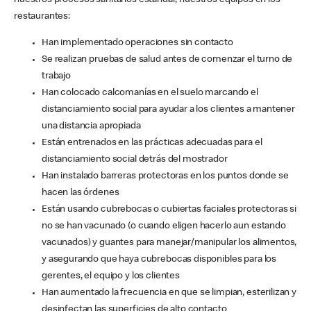
nuestros procesos sanitarios estándar, nuestros equipos en los
restaurantes:
Han implementado operaciones sin contacto
Se realizan pruebas de salud antes de comenzar el turno de
trabajo
Han colocado calcomanías en el suelo marcando el
distanciamiento social para ayudar a los clientes a mantener
una distancia apropiada
Están entrenados en las prácticas adecuadas para el
distanciamiento social detrás del mostrador
Han instalado barreras protectoras en los puntos donde se
hacen las órdenes
Están usando cubrebocas o cubiertas faciales protectoras si
no se han vacunado (o cuando eligen hacerlo aun estando
vacunados) y guantes para manejar/manipular los alimentos,
y asegurando que haya cubrebocas disponibles para los
gerentes, el equipo y los clientes
Han aumentado la frecuencia en que se limpian, esterilizan y
desinfectan las superficies de alto contacto