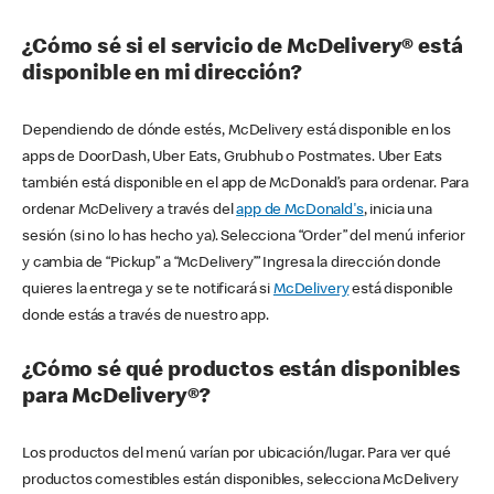
¿Cómo sé si el servicio de McDelivery® está
disponible en mi dirección?
Dependiendo de dónde estés, McDelivery está disponible en los
apps de DoorDash, Uber Eats, Grubhub o Postmates. Uber Eats
también está disponible en el app de McDonald’s para ordenar. Para
ordenar McDelivery a través del
app de McDonald's
, inicia una
sesión (si no lo has hecho ya). Selecciona “Order” del menú inferior
y cambia de “Pickup” a “McDelivery’” Ingresa la dirección donde
quieres la entrega y se te notificará si
McDelivery
está disponible
donde estás a través de nuestro app.
¿Cómo sé qué productos están disponibles
para McDelivery®?
Los productos del menú varían por ubicación/lugar. Para ver qué
productos comestibles están disponibles, selecciona McDelivery