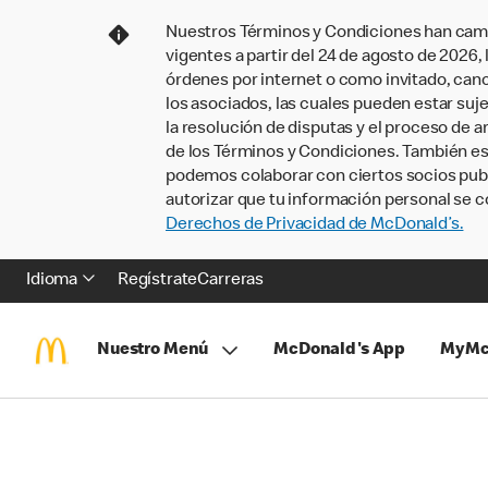
Nuestros Términos y Condiciones han camb
vigentes a partir del 24 de agosto de 2026
órdenes por internet o como invitado, ca
los asociados, las cuales pueden estar suje
la resolución de disputas y el proceso de a
de los Términos y Condiciones. También e
podemos colaborar con ciertos socios publi
autorizar que tu información personal se c
Derechos de Privacidad de McDonald’s.
Idioma
Regístrate
Carreras
Nuestro Menú
McDonald's App
MyMc