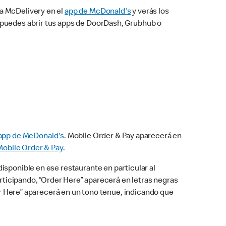
na McDelivery en el
app de McDonald's
y verás los
n puedes abrir tus apps de DoorDash, Grubhub o
app de McDonald's
. Mobile Order & Pay aparecerá en
Mobile Order & Pay
.
isponible en ese restaurante en particular al
articipando, “Order Here” aparecerá en letras negras
der Here” aparecerá en un tono tenue, indicando que