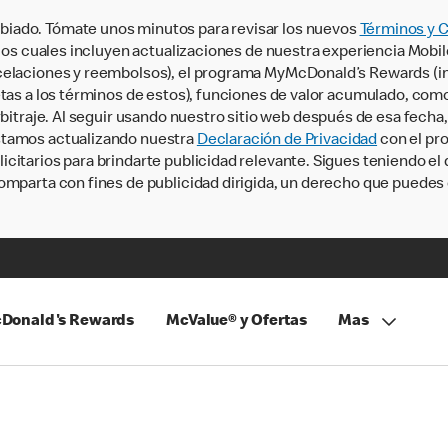
iado. Tómate unos minutos para revisar los nuevos
Términos y 
, los cuales incluyen actualizaciones de nuestra experiencia Mobi
ncelaciones y reembolsos), el programa MyMcDonald’s Rewards (
tas a los términos de estos), funciones de valor acumulado, como 
rbitraje. Al seguir usando nuestro sitio web después de esa fecha
stamos actualizando nuestra
Declaración de Privacidad
con el pro
citarios para brindarte publicidad relevante. Sigues teniendo el
omparta con fines de publicidad dirigida, un derecho que puedes 
Donald's Rewards
McValue® y Ofertas
Mas