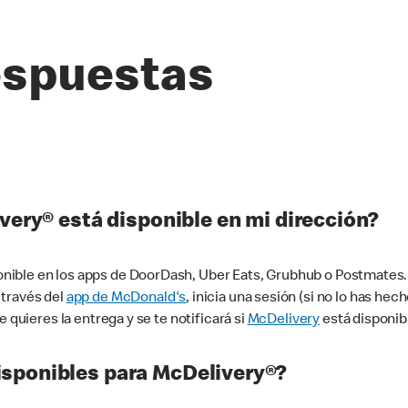
espuestas
very® está disponible en mi dirección?
ible en los apps de DoorDash, Uber Eats, Grubhub o Postmates. 
 través del
app de McDonald's
, inicia una sesión (si no lo has he
 quieres la entrega y se te notificará si
McDelivery
está disponib
sponibles para McDelivery®?