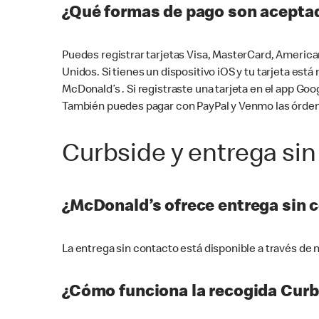
¿Qué formas de pago son aceptad
Puedes registrar tarjetas Visa, MasterCard, America
Unidos. Si tienes un dispositivo iOS y tu tarjeta es
McDonald’s . Si registraste una tarjeta en el app 
También puedes pagar con PayPal y Venmo las órden
Curbside y entrega sin
¿McDonald’s ofrece entrega sin 
La entrega sin contacto está disponible a través d
¿Cómo funciona la recogida Curb