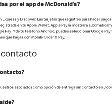
as por el app de McDonald’s?
n Express y Discover. Las tarjetas que registres para hacer pago
tá registrada en tu Apple Wallet, Apple Pay la mostrará automáti
Google Pay™ de tu teléfono Android, puedes seleccionar Google P
es que hagas con Mobile Order & Pay.
 contacto
contacto?
e nuestros asociados como opción de entrega sin contacto en Doo
side?