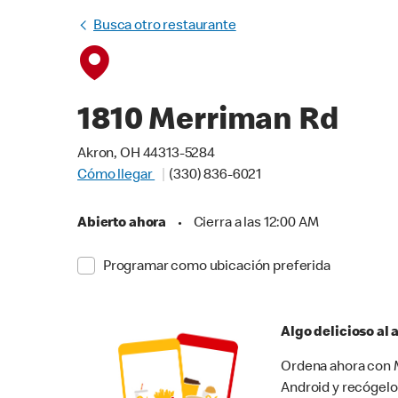
Busca otro restaurante
1810 Merriman Rd
Akron, OH 44313-5284
Cómo llegar
(330) 836-6021
Abierto ahora
•
Cierra a las 12:00 AM
Programar como ubicación preferida
Algo delicioso al
Ordena ahora con M
Android y recógelo