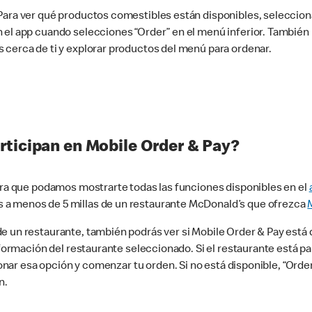
 Para ver qué productos comestibles están disponibles, seleccio
n el app cuando selecciones “Order” en el menú inferior. Tambié
 cerca de ti y explorar productos del menú para ordenar.
rticipan en Mobile Order & Pay?
para que podamos mostrarte todas las funciones disponibles en el
 a menos de 5 millas de un restaurante McDonald’s que ofrezca
 un restaurante, también podrás ver si Mobile Order & Pay está d
información del restaurante seleccionado. Si el restaurante está p
ccionar esa opción y comenzar tu orden. Si no está disponible, “Or
n.