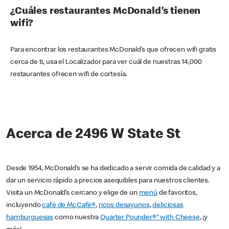
¿Cuáles restaurantes McDonald’s tienen
wifi?
Para encontrar los restaurantes McDonald’s que ofrecen wifi gratis
cerca de ti, usa el Localizador para ver cuál de nuestras 14,000
restaurantes ofrecen wifi de cortesía.
Acerca de 2496 W State St
Desde 1954, McDonald’s se ha dedicado a servir comida de calidad y a
dar un servicio rápido a precios asequibles para nuestros clientes.
Visita un McDonald’s cercano y elige de un
menú
de favoritos,
incluyendo
café de McCafé®
,
ricos desayunos
,
deliciosas
hamburguesas
como nuestra
Quarter Pounder®* with Cheese
, ¡y