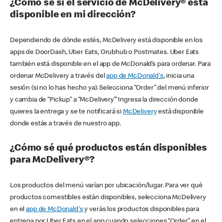
¿Cómo sé si el servicio de McDelivery® está
disponible en mi dirección?
Dependiendo de dónde estés, McDelivery está disponible en los
apps de DoorDash, Uber Eats, Grubhub o Postmates. Uber Eats
también está disponible en el app de McDonald’s para ordenar. Para
ordenar McDelivery a través del
app de McDonald's
, inicia una
sesión (si no lo has hecho ya). Selecciona “Order” del menú inferior
y cambia de “Pickup” a “McDelivery’” Ingresa la dirección donde
quieres la entrega y se te notificará si
McDelivery
está disponible
donde estás a través de nuestro app.
¿Cómo sé qué productos están disponibles
para McDelivery®?
Los productos del menú varían por ubicación/lugar. Para ver qué
productos comestibles están disponibles, selecciona McDelivery
en el
app de McDonald's
y verás los productos disponibles para
entrega por Uber Eats en el app cuando selecciones “Order” en el