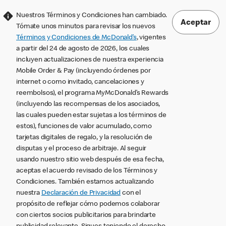
Nuestros Términos y Condiciones han cambiado.
Aceptar
Tómate unos minutos para revisar los nuevos
Términos y Condiciones de McDonald’s
, vigentes
a partir del 24 de agosto de 2026, los cuales
incluyen actualizaciones de nuestra experiencia
Mobile Order & Pay (incluyendo órdenes por
internet o como invitado, cancelaciones y
reembolsos), el programa MyMcDonald’s Rewards
(incluyendo las recompensas de los asociados,
las cuales pueden estar sujetas a los términos de
estos), funciones de valor acumulado, como
tarjetas digitales de regalo, y la resolución de
disputas y el proceso de arbitraje. Al seguir
usando nuestro sitio web después de esa fecha,
aceptas el acuerdo revisado de los Términos y
Condiciones. También estamos actualizando
nuestra
Declaración de Privacidad
con el
propósito de reflejar cómo podemos colaborar
con ciertos socios publicitarios para brindarte