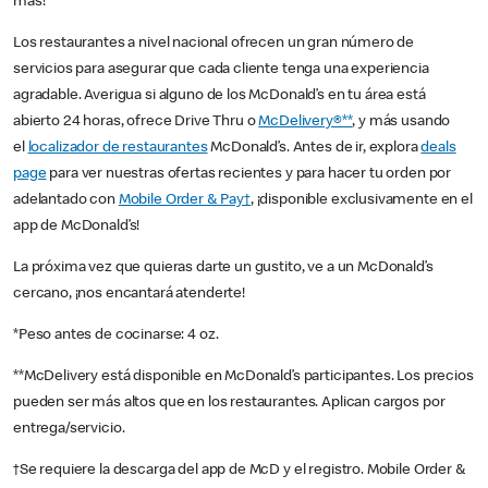
más!
Los restaurantes a nivel nacional ofrecen un gran número de
servicios para asegurar que cada cliente tenga una experiencia
agradable. Averigua si alguno de los McDonald’s en tu área está
abierto 24 horas, ofrece Drive Thru o
McDelivery®**
, y más usando
el
localizador de restaurantes
McDonald’s. Antes de ir, explora
deals
page
para ver nuestras ofertas recientes y para hacer tu orden por
adelantado con
Mobile Order & Pay†
, ¡disponible exclusivamente en el
app de McDonald’s!
La próxima vez que quieras darte un gustito, ve a un McDonald’s
cercano, ¡nos encantará atenderte!
*Peso antes de cocinarse: 4 oz.
**McDelivery está disponible en McDonald’s participantes. Los precios
pueden ser más altos que en los restaurantes. Aplican cargos por
entrega/servicio.
†Se requiere la descarga del app de McD y el registro. Mobile Order &