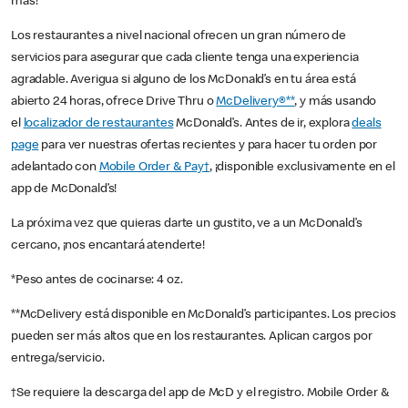
más!
Los restaurantes a nivel nacional ofrecen un gran número de
servicios para asegurar que cada cliente tenga una experiencia
agradable. Averigua si alguno de los McDonald’s en tu área está
abierto 24 horas, ofrece Drive Thru o
McDelivery®**
, y más usando
el
localizador de restaurantes
McDonald’s. Antes de ir, explora
deals
page
para ver nuestras ofertas recientes y para hacer tu orden por
adelantado con
Mobile Order & Pay†
, ¡disponible exclusivamente en el
app de McDonald’s!
La próxima vez que quieras darte un gustito, ve a un McDonald’s
cercano, ¡nos encantará atenderte!
*Peso antes de cocinarse: 4 oz.
**McDelivery está disponible en McDonald’s participantes. Los precios
pueden ser más altos que en los restaurantes. Aplican cargos por
entrega/servicio.
†Se requiere la descarga del app de McD y el registro. Mobile Order &