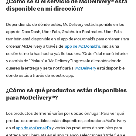
¿Cómo sé si el servicio de McDelivery® está
disponible en mi dirección?
Dependiendo de dónde estés, McDelivery está disponible en los
apps de DoorDash, Uber Eats, Grubhub o Postmates. Uber Eats
también está disponible en el app de McDonald’s para ordenar. Para
ordenar McDelivery a través del
app de McDonald's
, inicia una
sesión (si no lo has hecho ya). Selecciona “Order” del menú inferior
y cambia de “Pickup” a “McDelivery’” Ingresa la dirección donde
quieres la entrega y se te notificará si
McDelivery
está disponible
donde estás a través de nuestro app.
¿Cómo sé qué productos están disponibles
para McDelivery®?
Los productos del menú varían por ubicación/lugar. Para ver qué
productos comestibles están disponibles, selecciona McDelivery
en el
app de McDonald's
y verás los productos disponibles para
entrega por Uber Eats en el app cuando selecciones “Order” en el