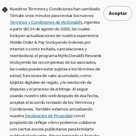
Nuestros Términos y Condiciones han cambiado.
Aceptar
Tómate unos minutos para revisar los nuevos
Términos y Condiciones de McDonald’s
, vigentes
a partir del 24 de agosto de 2026, los cuales
incluyen actualizaciones de nuestra experiencia
Mobile Order & Pay (incluyendo órdenes por
internet o como invitado, cancelaciones y
reembolsos), el programa MyMcDonald’s Rewards
(incluyendo las recompensas de los asociados,
las cuales pueden estar sujetas a los términos de
estos), funciones de valor acumulado, como
tarjetas digitales de regalo, y la resolución de
disputas y el proceso de arbitraje. Al seguir
usando nuestro sitio web después de esa fecha,
aceptas el acuerdo revisado de los Términos y
Condiciones. También estamos actualizando
nuestra
Declaración de Privacidad
con el
propósito de reflejar cómo podemos colaborar
con ciertos socios publicitarios para brindarte