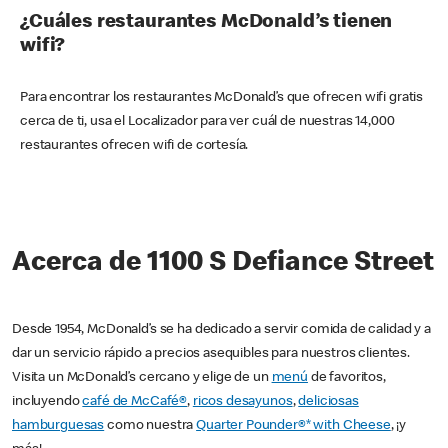
¿Cuáles restaurantes McDonald’s tienen
wifi?
Para encontrar los restaurantes McDonald’s que ofrecen wifi gratis
cerca de ti, usa el Localizador para ver cuál de nuestras 14,000
restaurantes ofrecen wifi de cortesía.
Acerca de 1100 S Defiance Street
Desde 1954, McDonald’s se ha dedicado a servir comida de calidad y a
dar un servicio rápido a precios asequibles para nuestros clientes.
Visita un McDonald’s cercano y elige de un
menú
de favoritos,
incluyendo
café de McCafé®
,
ricos desayunos
,
deliciosas
hamburguesas
como nuestra
Quarter Pounder®* with Cheese
, ¡y