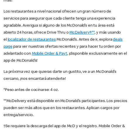
más!
Los restaurantes a nivel nacional ofrecen un gran número de
servicios para asegurar que cada cliente tenga una experiencia
agradable. Averigua si alguno de los McDonald’s en tu área está
abierto 24 horas, ofrece Drive Thru o
McDelivery®**
, y más usando
el
localizador de restaurantes
McDonald’s. Antes de ir, explora
deals
page
para ver nuestras ofertas recientes y para hacer tu orden por
adelantado con
Mobile Order & Pay†
, ¡disponible exclusivamente en el
app de McDonald’s!
La próxima vez que quieras darte un gustito, ve a un McDonald’s
cercano, ¡nos encantará atenderte!
*Peso antes de cocinarse: 4 oz.
**McDelivery está disponible en McDonald’s participantes. Los precios
pueden ser más altos que en los restaurantes. Aplican cargos por
entrega/servicio.
†Se requiere la descarga del app de McD y el registro. Mobile Order &