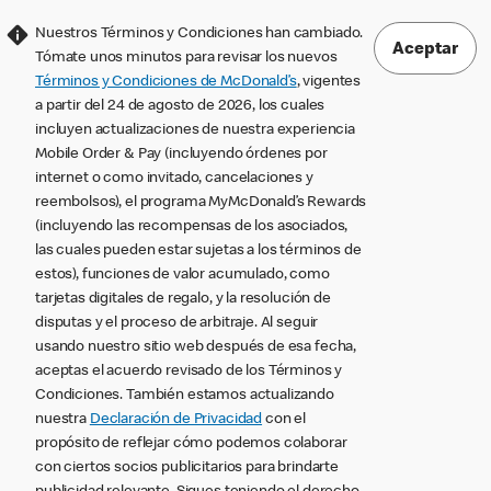
Nuestros Términos y Condiciones han cambiado.
Aceptar
Tómate unos minutos para revisar los nuevos
Términos y Condiciones de McDonald’s
, vigentes
a partir del 24 de agosto de 2026, los cuales
incluyen actualizaciones de nuestra experiencia
Mobile Order & Pay (incluyendo órdenes por
internet o como invitado, cancelaciones y
reembolsos), el programa MyMcDonald’s Rewards
(incluyendo las recompensas de los asociados,
las cuales pueden estar sujetas a los términos de
estos), funciones de valor acumulado, como
tarjetas digitales de regalo, y la resolución de
disputas y el proceso de arbitraje. Al seguir
usando nuestro sitio web después de esa fecha,
aceptas el acuerdo revisado de los Términos y
Condiciones. También estamos actualizando
nuestra
Declaración de Privacidad
con el
propósito de reflejar cómo podemos colaborar
con ciertos socios publicitarios para brindarte