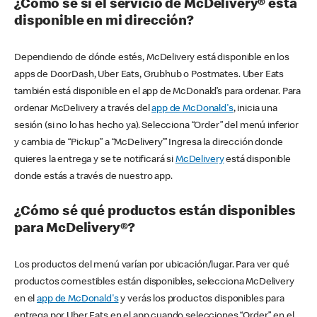
¿Cómo sé si el servicio de McDelivery® está
disponible en mi dirección?
Dependiendo de dónde estés, McDelivery está disponible en los
apps de DoorDash, Uber Eats, Grubhub o Postmates. Uber Eats
también está disponible en el app de McDonald’s para ordenar. Para
ordenar McDelivery a través del
app de McDonald's
, inicia una
sesión (si no lo has hecho ya). Selecciona “Order” del menú inferior
y cambia de “Pickup” a “McDelivery’” Ingresa la dirección donde
quieres la entrega y se te notificará si
McDelivery
está disponible
donde estás a través de nuestro app.
¿Cómo sé qué productos están disponibles
para McDelivery®?
Los productos del menú varían por ubicación/lugar. Para ver qué
productos comestibles están disponibles, selecciona McDelivery
en el
app de McDonald's
y verás los productos disponibles para
entrega por Uber Eats en el app cuando selecciones “Order” en el