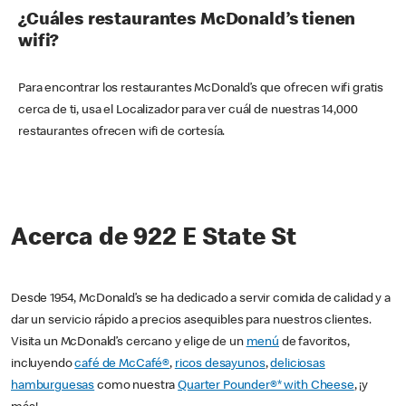
¿Cuáles restaurantes McDonald’s tienen
wifi?
Para encontrar los restaurantes McDonald’s que ofrecen wifi gratis
cerca de ti, usa el Localizador para ver cuál de nuestras 14,000
restaurantes ofrecen wifi de cortesía.
Acerca de 922 E State St
Desde 1954, McDonald’s se ha dedicado a servir comida de calidad y a
dar un servicio rápido a precios asequibles para nuestros clientes.
Visita un McDonald’s cercano y elige de un
menú
de favoritos,
incluyendo
café de McCafé®
,
ricos desayunos
,
deliciosas
hamburguesas
como nuestra
Quarter Pounder®* with Cheese
, ¡y