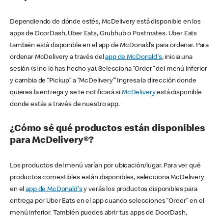
Dependiendo de dónde estés, McDelivery está disponible en los
apps de DoorDash, Uber Eats, Grubhub o Postmates. Uber Eats
también está disponible en el app de McDonald’s para ordenar. Para
ordenar McDelivery a través del
app de McDonald's
, inicia una
sesión (si no lo has hecho ya). Selecciona “Order” del menú inferior
y cambia de “Pickup” a “McDelivery’” Ingresa la dirección donde
quieres la entrega y se te notificará si
McDelivery
está disponible
donde estás a través de nuestro app.
¿Cómo sé qué productos están disponibles
para McDelivery®?
Los productos del menú varían por ubicación/lugar. Para ver qué
productos comestibles están disponibles, selecciona McDelivery
en el
app de McDonald's
y verás los productos disponibles para
entrega por Uber Eats en el app cuando selecciones “Order” en el
menú inferior. También puedes abrir tus apps de DoorDash,