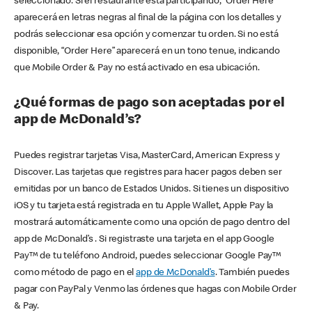
seleccionado. Si el restaurante está participando, “Order Here”
aparecerá en letras negras al final de la página con los detalles y
podrás seleccionar esa opción y comenzar tu orden. Si no está
disponible, “Order Here” aparecerá en un tono tenue, indicando
que Mobile Order & Pay no está activado en esa ubicación.
¿Qué formas de pago son aceptadas por el
app de McDonald’s?
Puedes registrar tarjetas Visa, MasterCard, American Express y
Discover. Las tarjetas que registres para hacer pagos deben ser
emitidas por un banco de Estados Unidos. Si tienes un dispositivo
iOS y tu tarjeta está registrada en tu Apple Wallet, Apple Pay la
mostrará automáticamente como una opción de pago dentro del
app de McDonald’s . Si registraste una tarjeta en el app Google
Pay™ de tu teléfono Android, puedes seleccionar Google Pay™
como método de pago en el
app de McDonald’s
. También puedes
pagar con PayPal y Venmo las órdenes que hagas con Mobile Order
& Pay.