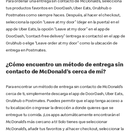
Para ordenar una entrega sin contacto de McDonald’s, selecciona
tus productos favoritos en DoorDash, Uber Eats, Grubhub o
Postmates como siempre haces. Después, al hacer el checkout,
selecciona la opción “Leave at my door” (dejar en la puerta) en el
app de Uber Eats, la opción “Leave at my door” en el app de
DoorDash, “contact-free delivery” (entrega si contacto) en el app de
Grubhub o elige “Leave order at my door” como la ubicación de
entrega en Postmates.
¿Cómo encuentro un método de entrega sin
contacto de McDonald’s cerca de mí?
Para encontrar un método de entrega sin contacto de McDonald’s
cerca de ti, simplemente descarga el app de DoorDash, Uber Eats,
Grubhub o Postmates. Puedes permitir que el app tenga acceso a
tu localización o ingresar la dirección a donde quieres que se
entregue tu comida. ¡Los apps automáticamente encontrarán el
McDonald’s más cercano a ti! Solo tienes que seleccionar
McDonald’s, añadir tus favoritos y al hacer checkout, seleccionar la