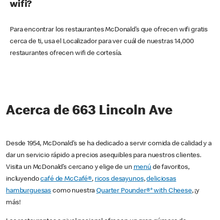
wifi?
Para encontrar los restaurantes McDonald’s que ofrecen wifi gratis
cerca de ti, usa el Localizador para ver cuál de nuestras 14,000
restaurantes ofrecen wifi de cortesía.
Acerca de 663 Lincoln Ave
Desde 1954, McDonald’s se ha dedicado a servir comida de calidad y a
dar un servicio rápido a precios asequibles para nuestros clientes.
Visita un McDonald’s cercano y elige de un
menú
de favoritos,
incluyendo
café de McCafé®
,
ricos desayunos
,
deliciosas
hamburguesas
como nuestra
Quarter Pounder®* with Cheese
, ¡y
más!