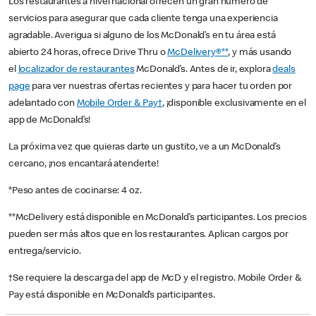
Los restaurantes a nivel nacional ofrecen un gran número de
servicios para asegurar que cada cliente tenga una experiencia
agradable. Averigua si alguno de los McDonald’s en tu área está
abierto 24 horas, ofrece Drive Thru o
McDelivery®**
, y más usando
el
localizador de restaurantes
McDonald’s. Antes de ir, explora
deals
page
para ver nuestras ofertas recientes y para hacer tu orden por
adelantado con
Mobile Order & Pay†
, ¡disponible exclusivamente en el
app de McDonald’s!
La próxima vez que quieras darte un gustito, ve a un McDonald’s
cercano, ¡nos encantará atenderte!
*Peso antes de cocinarse: 4 oz.
**McDelivery está disponible en McDonald’s participantes. Los precios
pueden ser más altos que en los restaurantes. Aplican cargos por
entrega/servicio.
†Se requiere la descarga del app de McD y el registro. Mobile Order &
Pay está disponible en McDonald’s participantes.