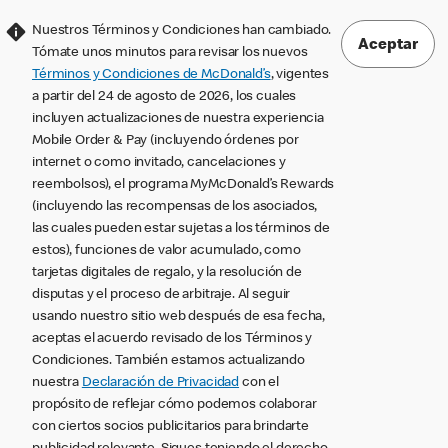
Nuestros Términos y Condiciones han cambiado.
Aceptar
Tómate unos minutos para revisar los nuevos
Términos y Condiciones de McDonald’s
, vigentes
a partir del 24 de agosto de 2026, los cuales
incluyen actualizaciones de nuestra experiencia
Mobile Order & Pay (incluyendo órdenes por
internet o como invitado, cancelaciones y
reembolsos), el programa MyMcDonald’s Rewards
(incluyendo las recompensas de los asociados,
las cuales pueden estar sujetas a los términos de
estos), funciones de valor acumulado, como
tarjetas digitales de regalo, y la resolución de
disputas y el proceso de arbitraje. Al seguir
usando nuestro sitio web después de esa fecha,
aceptas el acuerdo revisado de los Términos y
Condiciones. También estamos actualizando
nuestra
Declaración de Privacidad
con el
propósito de reflejar cómo podemos colaborar
con ciertos socios publicitarios para brindarte