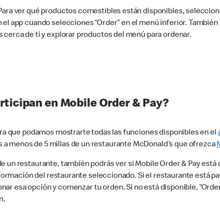
 Para ver qué productos comestibles están disponibles, seleccio
n el app cuando selecciones “Order” en el menú inferior. Tambié
 cerca de ti y explorar productos del menú para ordenar.
rticipan en Mobile Order & Pay?
para que podamos mostrarte todas las funciones disponibles en el
 a menos de 5 millas de un restaurante McDonald’s que ofrezca
 un restaurante, también podrás ver si Mobile Order & Pay está d
información del restaurante seleccionado. Si el restaurante está p
ccionar esa opción y comenzar tu orden. Si no está disponible, “Or
n.