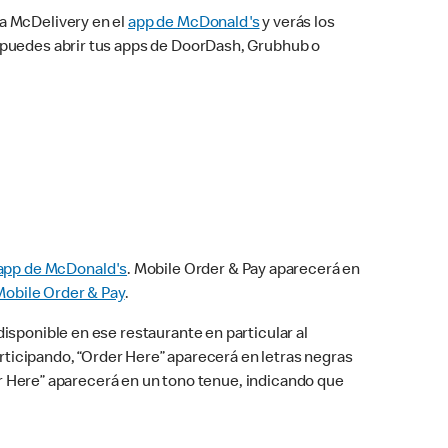
na McDelivery en el
app de McDonald's
y verás los
n puedes abrir tus apps de DoorDash, Grubhub o
app de McDonald's
. Mobile Order & Pay aparecerá en
Mobile Order & Pay
.
isponible en ese restaurante en particular al
articipando, “Order Here” aparecerá en letras negras
der Here” aparecerá en un tono tenue, indicando que