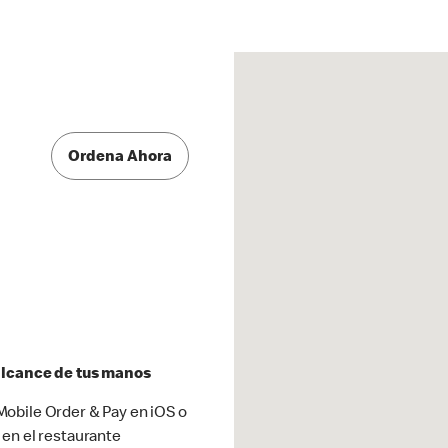
Ordena Ahora
 alcance de tus manos
obile Order & Pay en iOS o
 en el restaurante