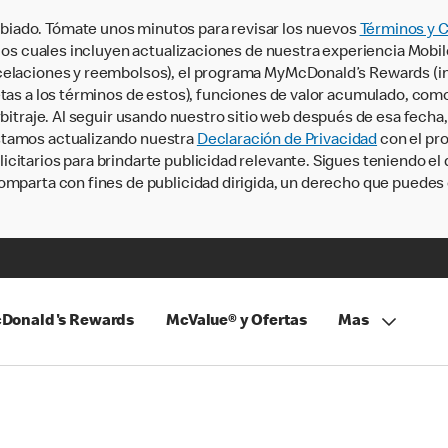
iado. Tómate unos minutos para revisar los nuevos
Términos y 
, los cuales incluyen actualizaciones de nuestra experiencia Mobi
ncelaciones y reembolsos), el programa MyMcDonald’s Rewards (
tas a los términos de estos), funciones de valor acumulado, como 
rbitraje. Al seguir usando nuestro sitio web después de esa fecha
stamos actualizando nuestra
Declaración de Privacidad
con el pro
citarios para brindarte publicidad relevante. Sigues teniendo el
omparta con fines de publicidad dirigida, un derecho que puedes 
Donald's Rewards
McValue® y Ofertas
Mas