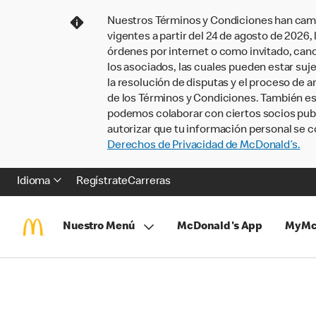
Nuestros Términos y Condiciones han camb
vigentes a partir del 24 de agosto de 2026
órdenes por internet o como invitado, ca
los asociados, las cuales pueden estar suje
la resolución de disputas y el proceso de a
de los Términos y Condiciones. También e
podemos colaborar con ciertos socios publi
autorizar que tu información personal se c
Derechos de Privacidad de McDonald’s.
Idioma
Regístrate
Carreras
Nuestro Menú
McDonald's App
MyMc