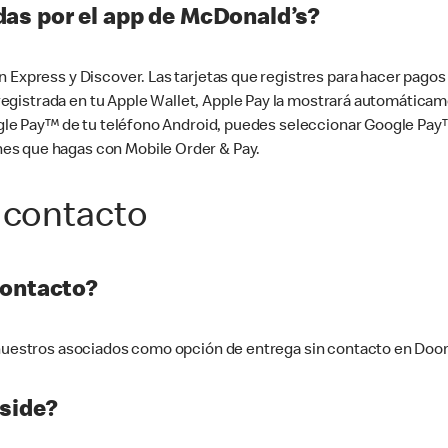
as por el app de McDonald’s?
n Express y Discover. Las tarjetas que registres para hacer pago
tá registrada en tu Apple Wallet, Apple Pay la mostrará automáti
Google Pay™ de tu teléfono Android, puedes seleccionar Google P
es que hagas con Mobile Order & Pay.
 contacto
contacto?
e nuestros asociados como opción de entrega sin contacto en Doo
side?