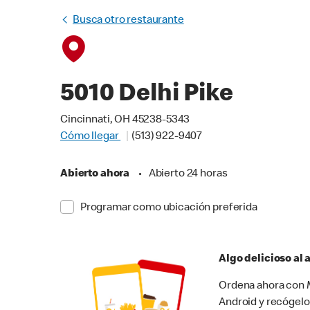
Busca otro restaurante
5010 Delhi Pike
Cincinnati, OH 45238-5343
Cómo llegar
(513) 922-9407
Abierto ahora
•
Abierto 24 horas
Programar como ubicación preferida
Algo delicioso al
Ordena ahora con M
Android y recógelo