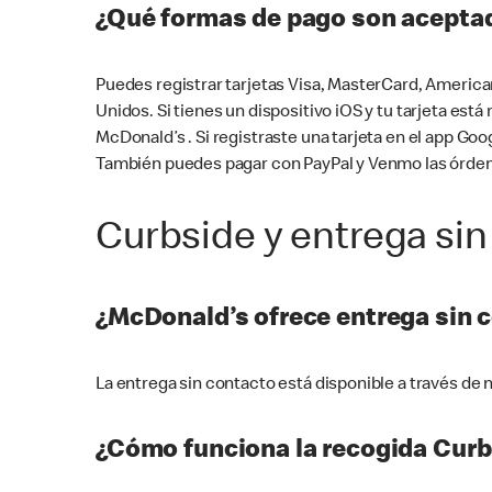
¿Qué formas de pago son aceptad
Puedes registrar tarjetas Visa, MasterCard, America
Unidos. Si tienes un dispositivo iOS y tu tarjeta es
McDonald’s . Si registraste una tarjeta en el app 
También puedes pagar con PayPal y Venmo las órden
Curbside y entrega sin
¿McDonald’s ofrece entrega sin 
La entrega sin contacto está disponible a través d
¿Cómo funciona la recogida Curb