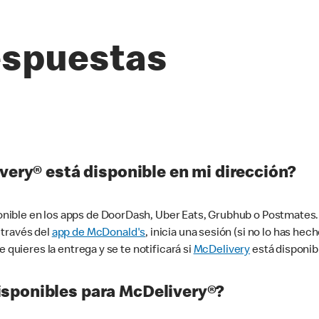
espuestas
very® está disponible en mi dirección?
ible en los apps de DoorDash, Uber Eats, Grubhub o Postmates. 
 través del
app de McDonald's
, inicia una sesión (si no lo has he
 quieres la entrega y se te notificará si
McDelivery
está disponib
sponibles para McDelivery®?