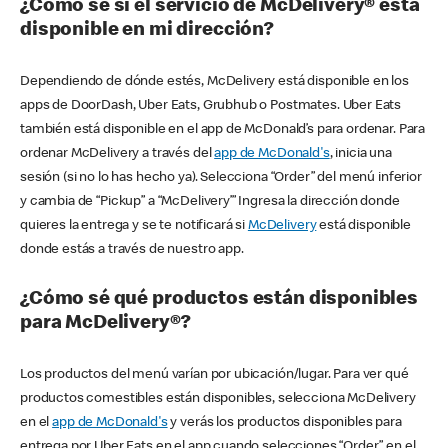
¿Cómo sé si el servicio de McDelivery® está
disponible en mi dirección?
Dependiendo de dónde estés, McDelivery está disponible en los
apps de DoorDash, Uber Eats, Grubhub o Postmates. Uber Eats
también está disponible en el app de McDonald’s para ordenar. Para
ordenar McDelivery a través del
app de McDonald's
, inicia una
sesión (si no lo has hecho ya). Selecciona “Order” del menú inferior
y cambia de “Pickup” a “McDelivery’” Ingresa la dirección donde
quieres la entrega y se te notificará si
McDelivery
está disponible
donde estás a través de nuestro app.
¿Cómo sé qué productos están disponibles
para McDelivery®?
Los productos del menú varían por ubicación/lugar. Para ver qué
productos comestibles están disponibles, selecciona McDelivery
en el
app de McDonald's
y verás los productos disponibles para
entrega por Uber Eats en el app cuando selecciones “Order” en el