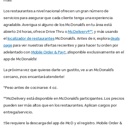
más!
Los restaurantes a nivel nacional ofrecen un gran número de
servicios para asegurar que cada cliente tenga una experiencia
agradable. Averigua si alguno de los McDonald’s en tu área está
abierto 24 horas, ofrece Drive Thru o
McDelivery®**
, y más usando
el
localizador de restaurantes
McDonald’s. Antes de ir, explora
deals
page
para ver nuestras ofertas recientes y para hacer tu orden por
adelantado con
Mobile Order & Pay†
, ¡disponible exclusivamente en el
app de McDonald’s!
La próxima vez que quieras darte un gustito, ve a un McDonald’s
cercano, ¡nos encantará atenderte!
*Peso antes de cocinarse: 4 oz.
**McDelivery está disponible en McDonald’s participantes. Los precios
pueden ser más altos que en los restaurantes. Aplican cargos por
entrega/servicio.
†Se requiere la descarga del app de McD y el registro. Mobile Order &