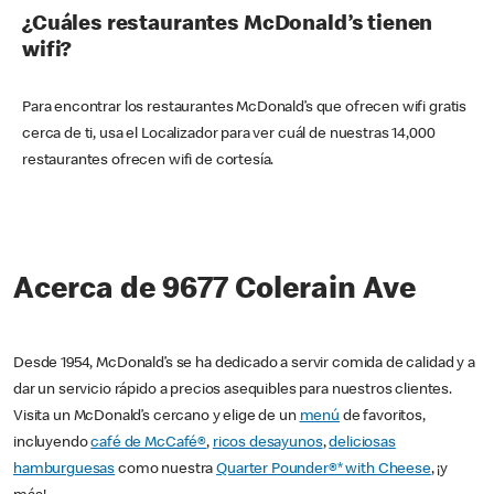
¿Cuáles restaurantes McDonald’s tienen
wifi?
Para encontrar los restaurantes McDonald’s que ofrecen wifi gratis
cerca de ti, usa el Localizador para ver cuál de nuestras 14,000
restaurantes ofrecen wifi de cortesía.
Acerca de 9677 Colerain Ave
Desde 1954, McDonald’s se ha dedicado a servir comida de calidad y a
dar un servicio rápido a precios asequibles para nuestros clientes.
Visita un McDonald’s cercano y elige de un
menú
de favoritos,
incluyendo
café de McCafé®
,
ricos desayunos
,
deliciosas
hamburguesas
como nuestra
Quarter Pounder®* with Cheese
, ¡y