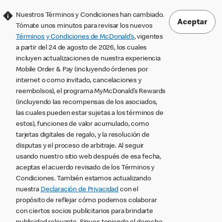
Nuestros Términos y Condiciones han cambiado.
Aceptar
Tómate unos minutos para revisar los nuevos
Términos y Condiciones de McDonald’s
, vigentes
a partir del 24 de agosto de 2026, los cuales
incluyen actualizaciones de nuestra experiencia
Mobile Order & Pay (incluyendo órdenes por
internet o como invitado, cancelaciones y
reembolsos), el programa MyMcDonald’s Rewards
(incluyendo las recompensas de los asociados,
las cuales pueden estar sujetas a los términos de
estos), funciones de valor acumulado, como
tarjetas digitales de regalo, y la resolución de
disputas y el proceso de arbitraje. Al seguir
usando nuestro sitio web después de esa fecha,
aceptas el acuerdo revisado de los Términos y
Condiciones. También estamos actualizando
nuestra
Declaración de Privacidad
con el
propósito de reflejar cómo podemos colaborar
con ciertos socios publicitarios para brindarte