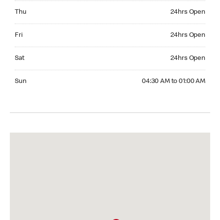
Thursday 24hrs Open
Thu
24hrs Open
Friday 24hrs Open
Fri
24hrs Open
Saturday 24hrs Open
Sat
24hrs Open
Sunday 04:30 AM to 01:00 AM
Sun
04:30 AM to 01:00 AM