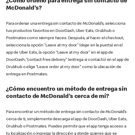
¿Cómo ordeno para entrega sin contacto de
McDonald’s?
Para ordenar una entrega sin contacto de McDonald’s, selecciona
tus productos favoritos en DoorDash, Uber Eats, Grubhub o
Postmates como siempre haces. Después, al hacer el checkout,
selecciona la opción “Leave at my door” (dejar en la puerta) en el
app de Uber Eats, la opción “Leave at my door” en el app de
DoorDash, “contact-free delivery” (entrega si contacto) en el app de
Grubhub o elige “Leave order at my door” como la ubicación de
entrega en Postmates.
¿Cómo encuentro un método de entrega sin
contacto de McDonald’s cerca de mí?
Para encontrar un método de entrega sin contacto de McDonald’s
cerca de ti, simplemente descarga el app de DoorDash, Uber Eats,
Grubhub o Postmates. Puedes permitir que el app tenga acceso a
tu localización o ingresar la dirección a donde quieres que se