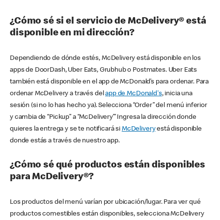
¿Cómo sé si el servicio de McDelivery® está
disponible en mi dirección?
Dependiendo de dónde estés, McDelivery está disponible en los
apps de DoorDash, Uber Eats, Grubhub o Postmates. Uber Eats
también está disponible en el app de McDonald’s para ordenar. Para
ordenar McDelivery a través del
app de McDonald's
, inicia una
sesión (si no lo has hecho ya). Selecciona “Order” del menú inferior
y cambia de “Pickup” a “McDelivery’” Ingresa la dirección donde
quieres la entrega y se te notificará si
McDelivery
está disponible
donde estás a través de nuestro app.
¿Cómo sé qué productos están disponibles
para McDelivery®?
Los productos del menú varían por ubicación/lugar. Para ver qué
productos comestibles están disponibles, selecciona McDelivery