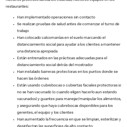
nuestros procesos sanitarios estándar, nuestros equipos en los
restaurantes:
Han implementado operaciones sin contacto
Se realizan pruebas de salud antes de comenzar el turno de
trabajo
Han colocado calcomanías en el suelo marcando el
distanciamiento social para ayudar a los clientes a mantener
una distancia apropiada
Están entrenados en las prácticas adecuadas para el
distanciamiento social detrás del mostrador
Han instalado barreras protectoras en los puntos donde se
hacen las órdenes
Están usando cubrebocas o cubiertas faciales protectoras si
no se han vacunado (o cuando eligen hacerlo aun estando
vacunados) y guantes para manejar/manipular los alimentos,
y asegurando que haya cubrebocas disponibles para los
gerentes, el equipo y los clientes
Han aumentado la frecuencia en que se limpian, esterilizan y
desinfectan las superficies de alto contacto