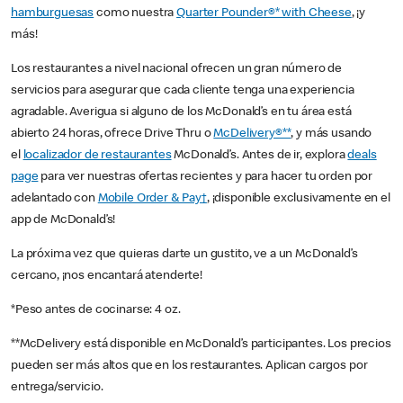
hamburguesas
como nuestra
Quarter Pounder®* with Cheese
, ¡y
más!
Los restaurantes a nivel nacional ofrecen un gran número de
servicios para asegurar que cada cliente tenga una experiencia
agradable. Averigua si alguno de los McDonald’s en tu área está
abierto 24 horas, ofrece Drive Thru o
McDelivery®**
, y más usando
el
localizador de restaurantes
McDonald’s. Antes de ir, explora
deals
page
para ver nuestras ofertas recientes y para hacer tu orden por
adelantado con
Mobile Order & Pay†
, ¡disponible exclusivamente en el
app de McDonald’s!
La próxima vez que quieras darte un gustito, ve a un McDonald’s
cercano, ¡nos encantará atenderte!
*Peso antes de cocinarse: 4 oz.
**McDelivery está disponible en McDonald’s participantes. Los precios
pueden ser más altos que en los restaurantes. Aplican cargos por
entrega/servicio.