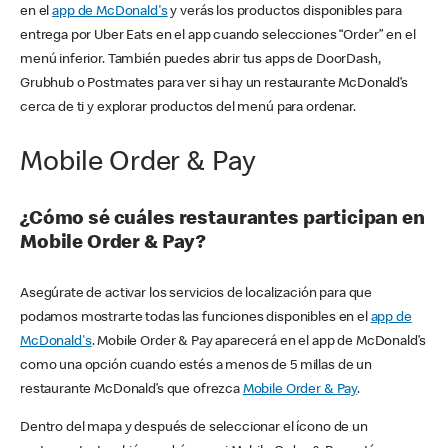
en el
app de McDonald's
y verás los productos disponibles para
entrega por Uber Eats en el app cuando selecciones “Order” en el
menú inferior. También puedes abrir tus apps de DoorDash,
Grubhub o Postmates para ver si hay un restaurante McDonald’s
cerca de ti y explorar productos del menú para ordenar.
Mobile Order & Pay
¿Cómo sé cuáles restaurantes participan en
Mobile Order & Pay?
Asegúrate de activar los servicios de localización para que
podamos mostrarte todas las funciones disponibles en el
app de
McDonald's
. Mobile Order & Pay aparecerá en el app de McDonald’s
como una opción cuando estés a menos de 5 millas de un
restaurante McDonald’s que ofrezca
Mobile Order & Pay
.
Dentro del mapa y después de seleccionar el ícono de un