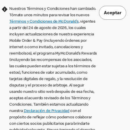
Nuestros Términos y Condiciones han cambiado.
Aceptar
Tómate unos minutos para revisar los nuevos
Términos y Condiciones de McDonald’s
, vigentes
a partir del 24 de agosto de 2026, los cuales
incluyen actualizaciones de nuestra experiencia
Mobile Order & Pay (incluyendo órdenes por
internet o como invitado, cancelaciones y
reembolsos), el programa MyMcDonald’s Rewards
(incluyendo las recompensas de los asociados,
las cuales pueden estar sujetas a los términos de
estos), funciones de valor acumulado, como
tarjetas digitales de regalo, y la resolución de
disputas y el proceso de arbitraje. Al seguir
usando nuestro sitio web después de esa fecha,
aceptas el acuerdo revisado de los Términos y
Condiciones. También estamos actualizando
nuestra
Declaración de Privacidad
con el
propósito de reflejar cómo podemos colaborar
con ciertos socios publicitarios para brindarte