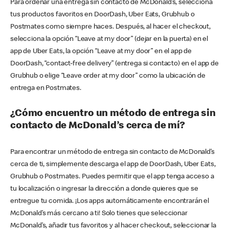
Para ordenar una entrega sin contacto de McDonald’s, selecciona
tus productos favoritos en DoorDash, Uber Eats, Grubhub o
Postmates como siempre haces. Después, al hacer el checkout,
selecciona la opción “Leave at my door” (dejar en la puerta) en el
app de Uber Eats, la opción “Leave at my door” en el app de
DoorDash, “contact-free delivery” (entrega si contacto) en el app de
Grubhub o elige “Leave order at my door” como la ubicación de
entrega en Postmates.
¿Cómo encuentro un método de entrega sin
contacto de McDonald’s cerca de mí?
Para encontrar un método de entrega sin contacto de McDonald’s
cerca de ti, simplemente descarga el app de DoorDash, Uber Eats,
Grubhub o Postmates. Puedes permitir que el app tenga acceso a
tu localización o ingresar la dirección a donde quieres que se
entregue tu comida. ¡Los apps automáticamente encontrarán el
McDonald’s más cercano a ti! Solo tienes que seleccionar
McDonald’s, añadir tus favoritos y al hacer checkout, seleccionar la