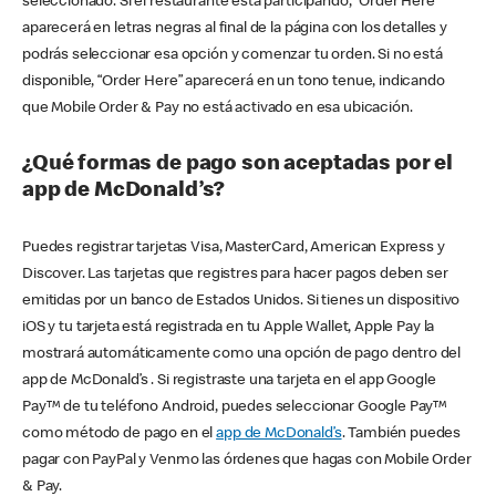
seleccionado. Si el restaurante está participando, “Order Here”
aparecerá en letras negras al final de la página con los detalles y
podrás seleccionar esa opción y comenzar tu orden. Si no está
disponible, “Order Here” aparecerá en un tono tenue, indicando
que Mobile Order & Pay no está activado en esa ubicación.
¿Qué formas de pago son aceptadas por el
app de McDonald’s?
Puedes registrar tarjetas Visa, MasterCard, American Express y
Discover. Las tarjetas que registres para hacer pagos deben ser
emitidas por un banco de Estados Unidos. Si tienes un dispositivo
iOS y tu tarjeta está registrada en tu Apple Wallet, Apple Pay la
mostrará automáticamente como una opción de pago dentro del
app de McDonald’s . Si registraste una tarjeta en el app Google
Pay™ de tu teléfono Android, puedes seleccionar Google Pay™
como método de pago en el
app de McDonald’s
. También puedes
pagar con PayPal y Venmo las órdenes que hagas con Mobile Order
& Pay.