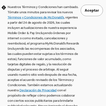
Nuestros Términos y Condiciones han cambiado.
Aceptar
Tómate unos minutos para revisar los nuevos
Términos y Condiciones de McDonald’s
, vigentes
a partir del 24 de agosto de 2026, los cuales
incluyen actualizaciones de nuestra experiencia
Mobile Order & Pay (incluyendo órdenes por
internet o como invitado, cancelaciones y
reembolsos), el programa MyMcDonald’s Rewards
(incluyendo las recompensas de los asociados,
las cuales pueden estar sujetas a los términos de
estos), funciones de valor acumulado, como
tarjetas digitales de regalo, y la resolución de
disputas y el proceso de arbitraje. Al seguir
usando nuestro sitio web después de esa fecha,
aceptas el acuerdo revisado de los Términos y
Condiciones. También estamos actualizando
nuestra
Declaración de Privacidad
con el
propósito de reflejar cómo podemos colaborar
con ciertos socios publicitarios para brindarte