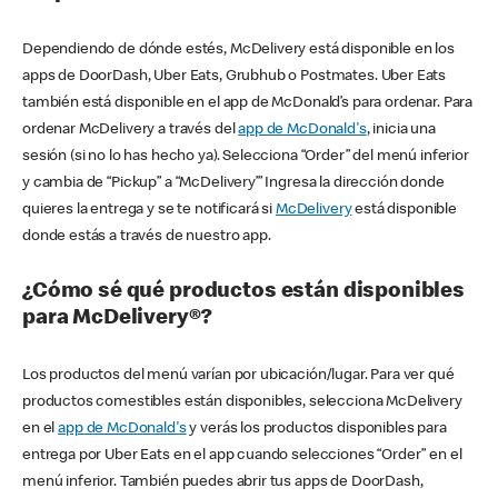
Dependiendo de dónde estés, McDelivery está disponible en los
apps de DoorDash, Uber Eats, Grubhub o Postmates. Uber Eats
también está disponible en el app de McDonald’s para ordenar. Para
ordenar McDelivery a través del
app de McDonald's
, inicia una
sesión (si no lo has hecho ya). Selecciona “Order” del menú inferior
y cambia de “Pickup” a “McDelivery’” Ingresa la dirección donde
quieres la entrega y se te notificará si
McDelivery
está disponible
donde estás a través de nuestro app.
¿Cómo sé qué productos están disponibles
para McDelivery®?
Los productos del menú varían por ubicación/lugar. Para ver qué
productos comestibles están disponibles, selecciona McDelivery
en el
app de McDonald's
y verás los productos disponibles para
entrega por Uber Eats en el app cuando selecciones “Order” en el
menú inferior. También puedes abrir tus apps de DoorDash,