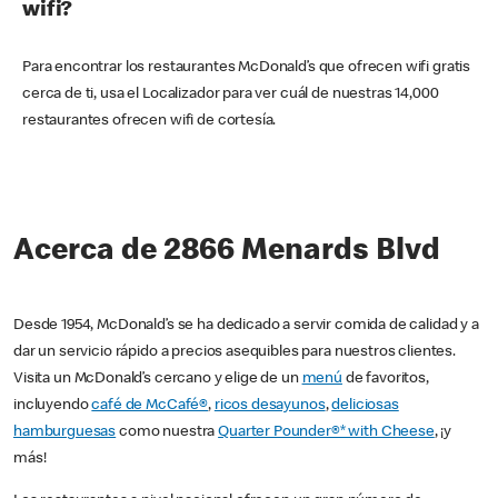
wifi?
Para encontrar los restaurantes McDonald’s que ofrecen wifi gratis
cerca de ti, usa el Localizador para ver cuál de nuestras 14,000
restaurantes ofrecen wifi de cortesía.
Acerca de 2866 Menards Blvd
Desde 1954, McDonald’s se ha dedicado a servir comida de calidad y a
dar un servicio rápido a precios asequibles para nuestros clientes.
Visita un McDonald’s cercano y elige de un
menú
de favoritos,
incluyendo
café de McCafé®
,
ricos desayunos
,
deliciosas
hamburguesas
como nuestra
Quarter Pounder®* with Cheese
, ¡y
más!