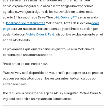
Los restaurantes a nivel nacional ofrecen un gran número de
servicios para asegurar que cada cliente tenga una experiencia
agradable. Averigua si alguno de los McDonald’s en tu área está
abierto 24 horas, ofrece Drive Thru o
McDelivery®**
, y más usando
el
localizador de restaurantes
McDonald’s. Antes de ir, explora
deals
page
para ver nuestras ofertas recientes y para hacer tu orden por
adelantado con
Mobile Order & Pay†
, ¡disponible exclusivamente en el
app de McDonald’s!
La próxima vez que quieras darte un gustito, ve a un McDonald’s
cercano, ¡nos encantará atenderte!
*Peso antes de cocinarse: 4 oz.
**McDelivery está disponible en McDonald’s participantes. Los precios
pueden ser más altos que en los restaurantes. Aplican cargos por
entrega/servicio.
†Se requiere la descarga del app de McD y el registro. Mobile Order &
Pay está disponible en McDonald’s participantes.