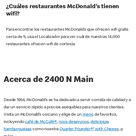
¿Cuáles restaurantes McDonald’s tienen
wifi?
Para encontrar los restaurantes McDonald’s que ofrecen wifi gratis
cerca de ti, usa el Localizador para ver cuál de nuestras 14,000
restaurantes ofrecen wifi de cortesía.
Acerca de 2400 N Main
Desde 1954, McDonald’s se ha dedicado a servir comida de calidad y a
dar un servicio rápido a precios asequibles para nuestros clientes.
Visita un McDonald’s cercano y elige de un
menú
de favoritos,
incluyendo
café de McCafé®
,
ricos desayunos
,
deliciosas
hamburguesas
como nuestra
Quarter Pounder®* with Cheese
, ¡y