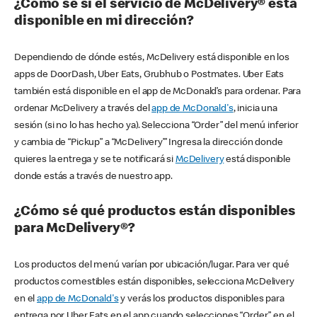
¿Cómo sé si el servicio de McDelivery® está
disponible en mi dirección?
Dependiendo de dónde estés, McDelivery está disponible en los
apps de DoorDash, Uber Eats, Grubhub o Postmates. Uber Eats
también está disponible en el app de McDonald’s para ordenar. Para
ordenar McDelivery a través del
app de McDonald's
, inicia una
sesión (si no lo has hecho ya). Selecciona “Order” del menú inferior
y cambia de “Pickup” a “McDelivery’” Ingresa la dirección donde
quieres la entrega y se te notificará si
McDelivery
está disponible
donde estás a través de nuestro app.
¿Cómo sé qué productos están disponibles
para McDelivery®?
Los productos del menú varían por ubicación/lugar. Para ver qué
productos comestibles están disponibles, selecciona McDelivery
en el
app de McDonald's
y verás los productos disponibles para
entrega por Uber Eats en el app cuando selecciones “Order” en el