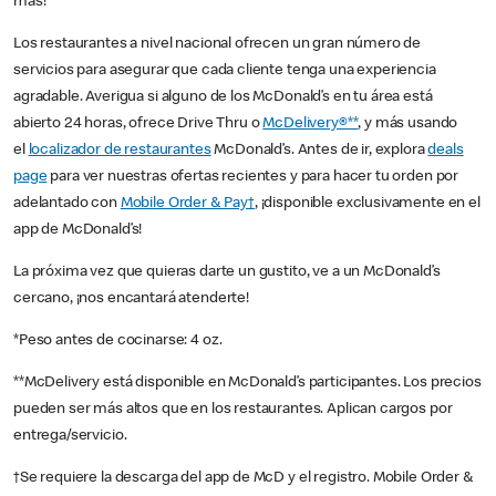
más!
Los restaurantes a nivel nacional ofrecen un gran número de
servicios para asegurar que cada cliente tenga una experiencia
agradable. Averigua si alguno de los McDonald’s en tu área está
abierto 24 horas, ofrece Drive Thru o
McDelivery®**
, y más usando
el
localizador de restaurantes
McDonald’s. Antes de ir, explora
deals
page
para ver nuestras ofertas recientes y para hacer tu orden por
adelantado con
Mobile Order & Pay†
, ¡disponible exclusivamente en el
app de McDonald’s!
La próxima vez que quieras darte un gustito, ve a un McDonald’s
cercano, ¡nos encantará atenderte!
*Peso antes de cocinarse: 4 oz.
**McDelivery está disponible en McDonald’s participantes. Los precios
pueden ser más altos que en los restaurantes. Aplican cargos por
entrega/servicio.
†Se requiere la descarga del app de McD y el registro. Mobile Order &