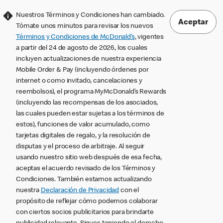
Nuestros Términos y Condiciones han cambiado.
Aceptar
Tómate unos minutos para revisar los nuevos
Términos y Condiciones de McDonald’s
, vigentes
a partir del 24 de agosto de 2026, los cuales
incluyen actualizaciones de nuestra experiencia
Mobile Order & Pay (incluyendo órdenes por
internet o como invitado, cancelaciones y
reembolsos), el programa MyMcDonald’s Rewards
(incluyendo las recompensas de los asociados,
las cuales pueden estar sujetas a los términos de
estos), funciones de valor acumulado, como
tarjetas digitales de regalo, y la resolución de
disputas y el proceso de arbitraje. Al seguir
usando nuestro sitio web después de esa fecha,
aceptas el acuerdo revisado de los Términos y
Condiciones. También estamos actualizando
nuestra
Declaración de Privacidad
con el
propósito de reflejar cómo podemos colaborar
con ciertos socios publicitarios para brindarte