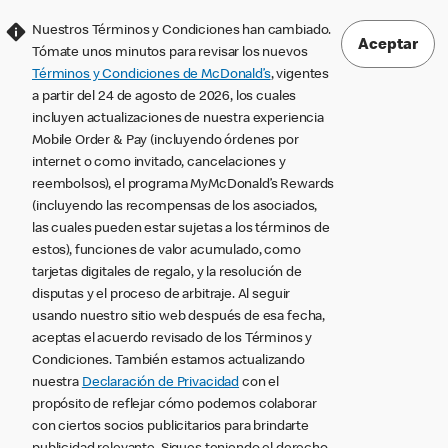
Nuestros Términos y Condiciones han cambiado.
Aceptar
Tómate unos minutos para revisar los nuevos
Términos y Condiciones de McDonald’s
, vigentes
a partir del 24 de agosto de 2026, los cuales
incluyen actualizaciones de nuestra experiencia
Mobile Order & Pay (incluyendo órdenes por
internet o como invitado, cancelaciones y
reembolsos), el programa MyMcDonald’s Rewards
(incluyendo las recompensas de los asociados,
las cuales pueden estar sujetas a los términos de
estos), funciones de valor acumulado, como
tarjetas digitales de regalo, y la resolución de
disputas y el proceso de arbitraje. Al seguir
usando nuestro sitio web después de esa fecha,
aceptas el acuerdo revisado de los Términos y
Condiciones. También estamos actualizando
nuestra
Declaración de Privacidad
con el
propósito de reflejar cómo podemos colaborar
con ciertos socios publicitarios para brindarte