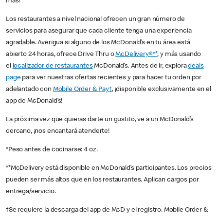
más!
Los restaurantes a nivel nacional ofrecen un gran número de
servicios para asegurar que cada cliente tenga una experiencia
agradable. Averigua si alguno de los McDonald’s en tu área está
abierto 24 horas, ofrece Drive Thru o
McDelivery®**
, y más usando
el
localizador de restaurantes
McDonald’s. Antes de ir, explora
deals
page
para ver nuestras ofertas recientes y para hacer tu orden por
adelantado con
Mobile Order & Pay†
, ¡disponible exclusivamente en el
app de McDonald’s!
La próxima vez que quieras darte un gustito, ve a un McDonald’s
cercano, ¡nos encantará atenderte!
*Peso antes de cocinarse: 4 oz.
**McDelivery está disponible en McDonald’s participantes. Los precios
pueden ser más altos que en los restaurantes. Aplican cargos por
entrega/servicio.
†Se requiere la descarga del app de McD y el registro. Mobile Order &