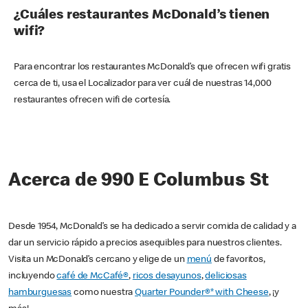
¿Cuáles restaurantes McDonald’s tienen
wifi?
Para encontrar los restaurantes McDonald’s que ofrecen wifi gratis
cerca de ti, usa el Localizador para ver cuál de nuestras 14,000
restaurantes ofrecen wifi de cortesía.
Acerca de 990 E Columbus St
Desde 1954, McDonald’s se ha dedicado a servir comida de calidad y a
dar un servicio rápido a precios asequibles para nuestros clientes.
Visita un McDonald’s cercano y elige de un
menú
de favoritos,
incluyendo
café de McCafé®
,
ricos desayunos
,
deliciosas
hamburguesas
como nuestra
Quarter Pounder®* with Cheese
, ¡y