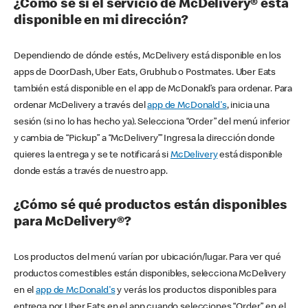
¿Cómo sé si el servicio de McDelivery® está
disponible en mi dirección?
Dependiendo de dónde estés, McDelivery está disponible en los
apps de DoorDash, Uber Eats, Grubhub o Postmates. Uber Eats
también está disponible en el app de McDonald’s para ordenar. Para
ordenar McDelivery a través del
app de McDonald's
, inicia una
sesión (si no lo has hecho ya). Selecciona “Order” del menú inferior
y cambia de “Pickup” a “McDelivery’” Ingresa la dirección donde
quieres la entrega y se te notificará si
McDelivery
está disponible
donde estás a través de nuestro app.
¿Cómo sé qué productos están disponibles
para McDelivery®?
Los productos del menú varían por ubicación/lugar. Para ver qué
productos comestibles están disponibles, selecciona McDelivery
en el
app de McDonald's
y verás los productos disponibles para
entrega por Uber Eats en el app cuando selecciones “Order” en el