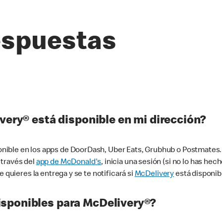
espuestas
very® está disponible en mi dirección?
ible en los apps de DoorDash, Uber Eats, Grubhub o Postmates. 
 través del
app de McDonald's
, inicia una sesión (si no lo has he
 quieres la entrega y se te notificará si
McDelivery
está disponib
sponibles para McDelivery®?