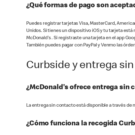
¿Qué formas de pago son aceptad
Puedes registrar tarjetas Visa, MasterCard, America
Unidos. Si tienes un dispositivo iOS y tu tarjeta es
McDonald’s . Si registraste una tarjeta en el app 
También puedes pagar con PayPal y Venmo las órden
Curbside y entrega sin
¿McDonald’s ofrece entrega sin 
La entrega sin contacto está disponible a través d
¿Cómo funciona la recogida Curb