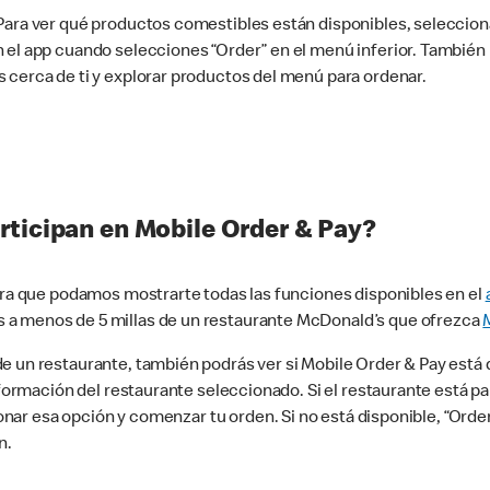
 Para ver qué productos comestibles están disponibles, seleccio
n el app cuando selecciones “Order” en el menú inferior. Tambié
 cerca de ti y explorar productos del menú para ordenar.
rticipan en Mobile Order & Pay?
para que podamos mostrarte todas las funciones disponibles en el
 a menos de 5 millas de un restaurante McDonald’s que ofrezca
 un restaurante, también podrás ver si Mobile Order & Pay está d
información del restaurante seleccionado. Si el restaurante está p
ccionar esa opción y comenzar tu orden. Si no está disponible, “Or
n.