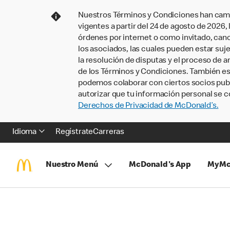
Nuestros Términos y Condiciones han camb
vigentes a partir del 24 de agosto de 2026
órdenes por internet o como invitado, ca
los asociados, las cuales pueden estar suje
la resolución de disputas y el proceso de a
de los Términos y Condiciones. También e
podemos colaborar con ciertos socios publi
autorizar que tu información personal se c
Derechos de Privacidad de McDonald’s.
Idioma
Regístrate
Carreras
Nuestro Menú
McDonald's App
MyMc