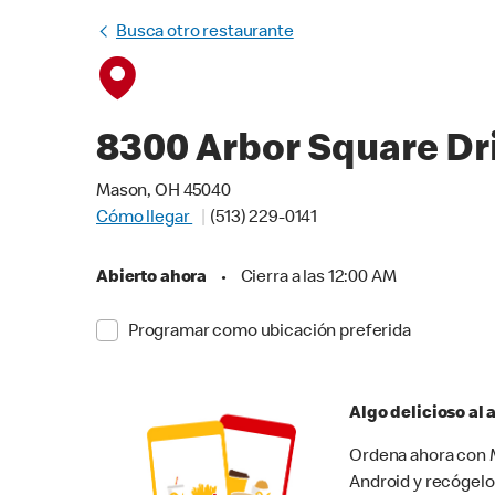
Busca otro restaurante
8300 Arbor Square Dr
Mason, OH 45040
Cómo llegar
(513) 229-0141
Abierto ahora
•
Cierra a las 12:00 AM
Programar como ubicación preferida
Algo delicioso al
Ordena ahora con M
Android y recógelo