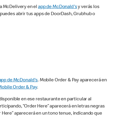
na McDelivery en el
app de McDonald's
y verás los
n puedes abrir tus apps de DoorDash, Grubhub o
app de McDonald's
. Mobile Order & Pay aparecerá en
Mobile Order & Pay
.
isponible en ese restaurante en particular al
articipando, “Order Here” aparecerá en letras negras
der Here” aparecerá en un tono tenue, indicando que