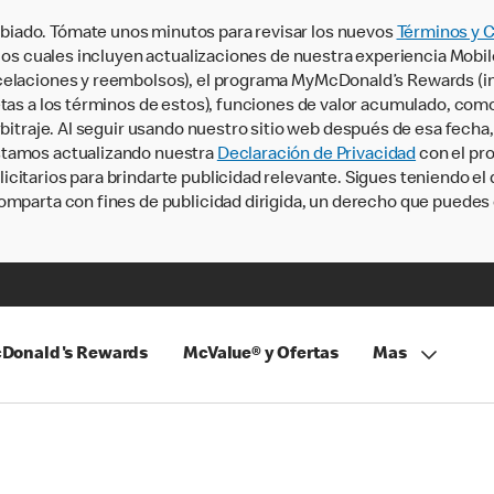
iado. Tómate unos minutos para revisar los nuevos
Términos y 
, los cuales incluyen actualizaciones de nuestra experiencia Mobi
ncelaciones y reembolsos), el programa MyMcDonald’s Rewards (
tas a los términos de estos), funciones de valor acumulado, como 
rbitraje. Al seguir usando nuestro sitio web después de esa fecha
stamos actualizando nuestra
Declaración de Privacidad
con el pro
citarios para brindarte publicidad relevante. Sigues teniendo el
omparta con fines de publicidad dirigida, un derecho que puedes 
Donald's Rewards
McValue® y Ofertas
Mas