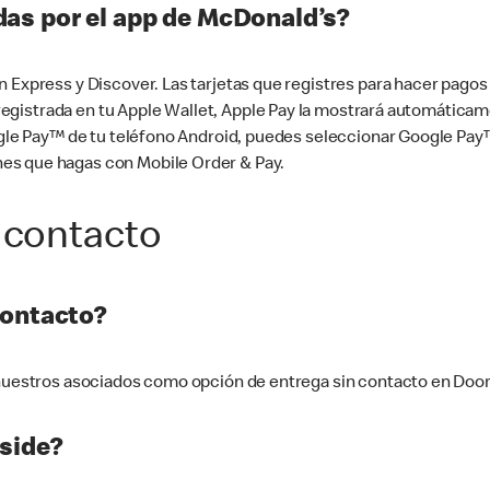
as por el app de McDonald’s?
n Express y Discover. Las tarjetas que registres para hacer pago
tá registrada en tu Apple Wallet, Apple Pay la mostrará automáti
Google Pay™ de tu teléfono Android, puedes seleccionar Google P
es que hagas con Mobile Order & Pay.
 contacto
contacto?
e nuestros asociados como opción de entrega sin contacto en Doo
side?