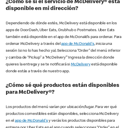
¿Cómo sé si el servicio de McDelivery® está
disponible en mi dirección?
Dependiendo de dónde estés, McDelivery está disponible en los
apps de DoorDash, Uber Eats, Grubhub o Postmates. Uber Eats
también está disponible en el app de McDonald’s para ordenar. Para
ordenar McDelivery a través del
app de McDonald's
, inicia una
sesión (si no lo has hecho ya). Selecciona “Order” del menú inferior
y cambia de “Pickup” a “McDelivery’” Ingresa la dirección donde
quieres la entrega y se te notificará si
McDelivery
está disponible
donde estás a través de nuestro app.
¿Cómo sé qué productos están disponibles
para McDelivery®?
Los productos del menú varían por ubicación/lugar. Para ver qué
productos comestibles están disponibles, selecciona McDelivery
en el
app de McDonald's
y verás los productos disponibles para
entrega por Uber Eats en el app cuando selecciones “Order” en el