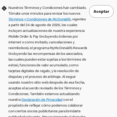
Nuestros Términos y Condiciones han cambiado.
Aceptar
Tómate unos minutos para revisar los nuevos
Términos y Condiciones de McDonald’s
, vigentes
a partir del 24 de agosto de 2026, los cuales
incluyen actualizaciones de nuestra experiencia
Mobile Order & Pay (incluyendo órdenes por
internet o como invitado, cancelaciones y
reembolsos), el programa MyMcDonald’s Rewards
(incluyendo las recompensas de los asociados,
las cuales pueden estar sujetas a los términos de
estos), funciones de valor acumulado, como
tarjetas digitales de regalo, y la resolución de
disputas y el proceso de arbitraje. Al seguir
usando nuestro sitio web después de esa fecha,
aceptas el acuerdo revisado de los Términos y
Condiciones. También estamos actualizando
nuestra
Declaración de Privacidad
con el
propósito de reflejar cómo podemos colaborar
con ciertos socios publicitarios para brindarte