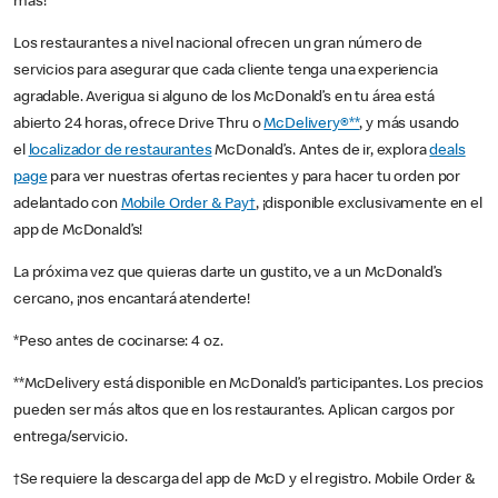
más!
Los restaurantes a nivel nacional ofrecen un gran número de
servicios para asegurar que cada cliente tenga una experiencia
agradable. Averigua si alguno de los McDonald’s en tu área está
abierto 24 horas, ofrece Drive Thru o
McDelivery®**
, y más usando
el
localizador de restaurantes
McDonald’s. Antes de ir, explora
deals
page
para ver nuestras ofertas recientes y para hacer tu orden por
adelantado con
Mobile Order & Pay†
, ¡disponible exclusivamente en el
app de McDonald’s!
La próxima vez que quieras darte un gustito, ve a un McDonald’s
cercano, ¡nos encantará atenderte!
*Peso antes de cocinarse: 4 oz.
**McDelivery está disponible en McDonald’s participantes. Los precios
pueden ser más altos que en los restaurantes. Aplican cargos por
entrega/servicio.
†Se requiere la descarga del app de McD y el registro. Mobile Order &