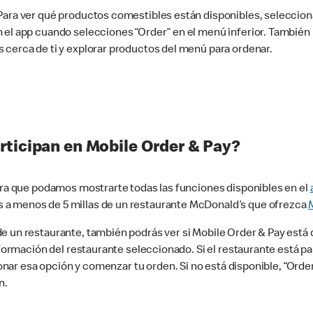
 Para ver qué productos comestibles están disponibles, seleccio
n el app cuando selecciones “Order” en el menú inferior. Tambié
 cerca de ti y explorar productos del menú para ordenar.
rticipan en Mobile Order & Pay?
para que podamos mostrarte todas las funciones disponibles en el
 a menos de 5 millas de un restaurante McDonald’s que ofrezca
 un restaurante, también podrás ver si Mobile Order & Pay está d
información del restaurante seleccionado. Si el restaurante está p
ccionar esa opción y comenzar tu orden. Si no está disponible, “Or
n.