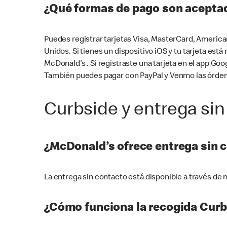
¿Qué formas de pago son aceptad
Puedes registrar tarjetas Visa, MasterCard, America
Unidos. Si tienes un dispositivo iOS y tu tarjeta es
McDonald’s . Si registraste una tarjeta en el app 
También puedes pagar con PayPal y Venmo las órden
Curbside y entrega sin
¿McDonald’s ofrece entrega sin 
La entrega sin contacto está disponible a través d
¿Cómo funciona la recogida Curb