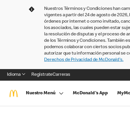
Nuestros Términos y Condiciones han camb
vigentes a partir del 24 de agosto de 2026
órdenes por internet o como invitado, ca
los asociados, las cuales pueden estar suje
la resolución de disputas y el proceso de a
de los Términos y Condiciones. También e
podemos colaborar con ciertos socios publi
autorizar que tu información personal se c
Derechos de Privacidad de McDonald’s.
Idioma
Regístrate
Carreras
Nuestro Menú
McDonald's App
MyMc