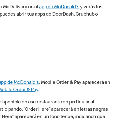
na McDelivery en el
app de McDonald's
y verás los
n puedes abrir tus apps de DoorDash, Grubhub o
app de McDonald's
. Mobile Order & Pay aparecerá en
Mobile Order & Pay
.
isponible en ese restaurante en particular al
articipando, “Order Here” aparecerá en letras negras
der Here” aparecerá en un tono tenue, indicando que