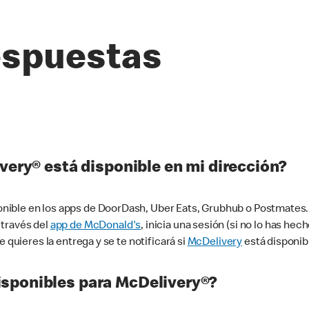
espuestas
very® está disponible en mi dirección?
ible en los apps de DoorDash, Uber Eats, Grubhub o Postmates. 
 través del
app de McDonald's
, inicia una sesión (si no lo has he
 quieres la entrega y se te notificará si
McDelivery
está disponib
sponibles para McDelivery®?