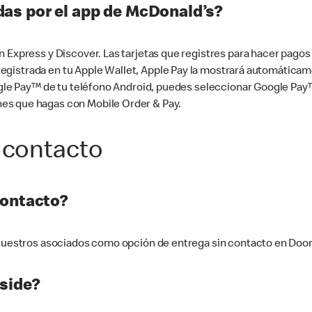
as por el app de McDonald’s?
n Express y Discover. Las tarjetas que registres para hacer pago
tá registrada en tu Apple Wallet, Apple Pay la mostrará automáti
Google Pay™ de tu teléfono Android, puedes seleccionar Google P
es que hagas con Mobile Order & Pay.
 contacto
contacto?
e nuestros asociados como opción de entrega sin contacto en Doo
side?