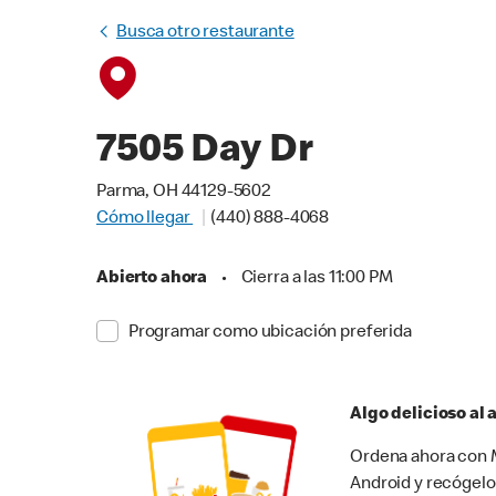
Busca otro restaurante
7505 Day Dr
Parma, OH 44129-5602
Cómo llegar
(440) 888-4068
Abierto ahora
•
Cierra a las 11:00 PM
Programar como ubicación preferida
Algo delicioso al
Ordena ahora con M
Android y recógelo