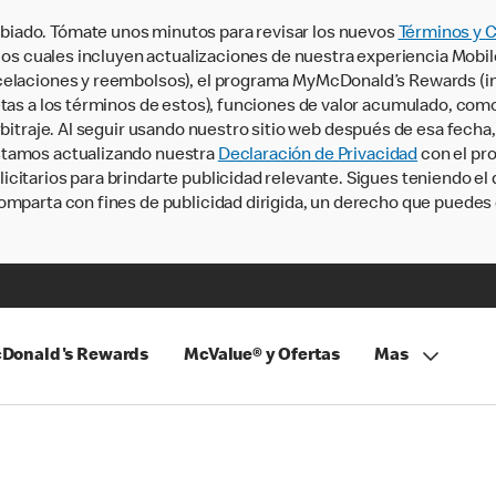
iado. Tómate unos minutos para revisar los nuevos
Términos y 
, los cuales incluyen actualizaciones de nuestra experiencia Mobi
ncelaciones y reembolsos), el programa MyMcDonald’s Rewards (
tas a los términos de estos), funciones de valor acumulado, como 
rbitraje. Al seguir usando nuestro sitio web después de esa fecha
stamos actualizando nuestra
Declaración de Privacidad
con el pro
citarios para brindarte publicidad relevante. Sigues teniendo el
omparta con fines de publicidad dirigida, un derecho que puedes 
Donald's Rewards
McValue® y Ofertas
Mas