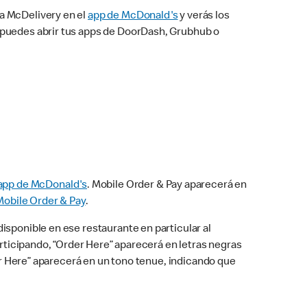
na McDelivery en el
app de McDonald's
y verás los
n puedes abrir tus apps de DoorDash, Grubhub o
app de McDonald's
. Mobile Order & Pay aparecerá en
Mobile Order & Pay
.
isponible en ese restaurante en particular al
articipando, “Order Here” aparecerá en letras negras
der Here” aparecerá en un tono tenue, indicando que