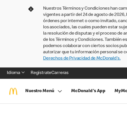
Nuestros Términos y Condiciones han camb
vigentes a partir del 24 de agosto de 2026
órdenes por internet o como invitado, ca
los asociados, las cuales pueden estar suje
la resolución de disputas y el proceso de a
de los Términos y Condiciones. También e
podemos colaborar con ciertos socios publi
autorizar que tu información personal se c
Derechos de Privacidad de McDonald’s.
Idioma
Regístrate
Carreras
Nuestro Menú
McDonald's App
MyMc