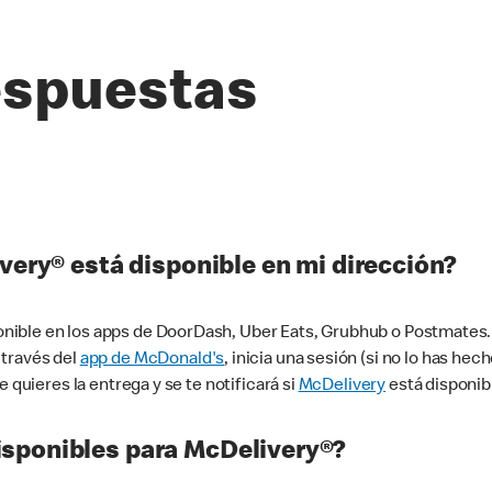
espuestas
very® está disponible en mi dirección?
ible en los apps de DoorDash, Uber Eats, Grubhub o Postmates. 
 través del
app de McDonald's
, inicia una sesión (si no lo has he
 quieres la entrega y se te notificará si
McDelivery
está disponib
sponibles para McDelivery®?