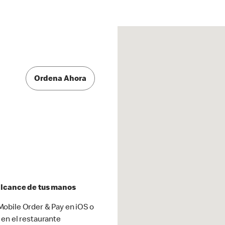
Ordena Ahora
 alcance de tus manos
obile Order & Pay en iOS o
 en el restaurante