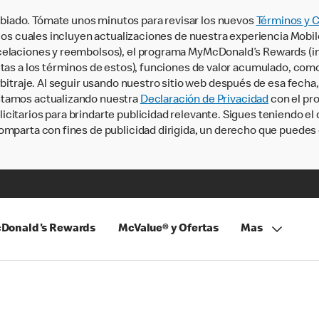
iado. Tómate unos minutos para revisar los nuevos
Términos y 
, los cuales incluyen actualizaciones de nuestra experiencia Mobi
ncelaciones y reembolsos), el programa MyMcDonald’s Rewards (
tas a los términos de estos), funciones de valor acumulado, como 
rbitraje. Al seguir usando nuestro sitio web después de esa fecha
stamos actualizando nuestra
Declaración de Privacidad
con el pro
citarios para brindarte publicidad relevante. Sigues teniendo el
omparta con fines de publicidad dirigida, un derecho que puedes 
Donald's Rewards
McValue® y Ofertas
Mas