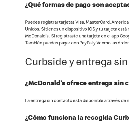
¿Qué formas de pago son aceptad
Puedes registrar tarjetas Visa, MasterCard, America
Unidos. Si tienes un dispositivo iOS y tu tarjeta es
McDonald’s . Si registraste una tarjeta en el app 
También puedes pagar con PayPal y Venmo las órden
Curbside y entrega sin
¿McDonald’s ofrece entrega sin 
La entrega sin contacto está disponible a través d
¿Cómo funciona la recogida Curb