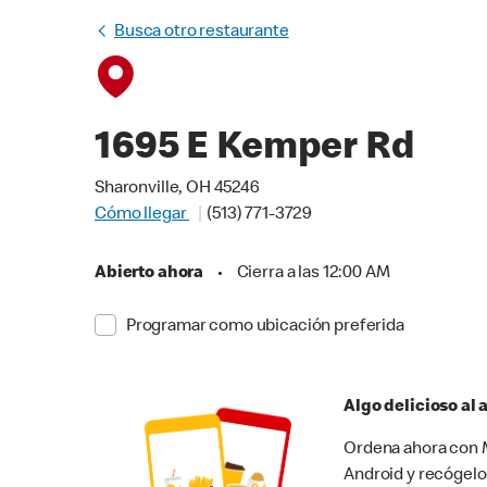
Busca otro restaurante
1695 E Kemper Rd
Sharonville, OH 45246
Cómo llegar
(513) 771-3729
Abierto ahora
•
Cierra a las 12:00 AM
Programar como ubicación preferida
Algo delicioso al
Ordena ahora con M
Android y recógelo