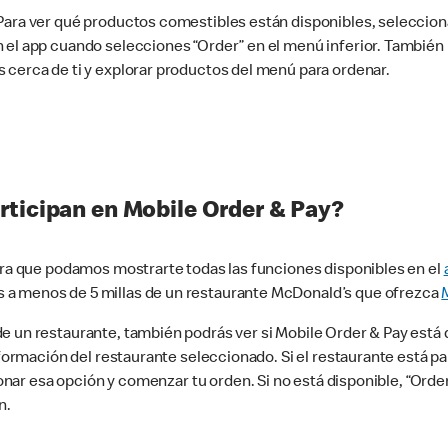
 Para ver qué productos comestibles están disponibles, seleccio
n el app cuando selecciones “Order” en el menú inferior. Tambié
 cerca de ti y explorar productos del menú para ordenar.
rticipan en Mobile Order & Pay?
para que podamos mostrarte todas las funciones disponibles en el
 a menos de 5 millas de un restaurante McDonald’s que ofrezca
 un restaurante, también podrás ver si Mobile Order & Pay está d
información del restaurante seleccionado. Si el restaurante está p
ccionar esa opción y comenzar tu orden. Si no está disponible, “Or
n.