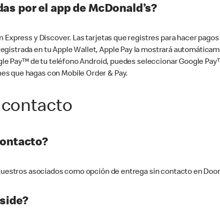
as por el app de McDonald’s?
n Express y Discover. Las tarjetas que registres para hacer pago
tá registrada en tu Apple Wallet, Apple Pay la mostrará automáti
Google Pay™ de tu teléfono Android, puedes seleccionar Google P
es que hagas con Mobile Order & Pay.
 contacto
contacto?
e nuestros asociados como opción de entrega sin contacto en Doo
side?