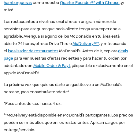
hamburguesas
como nuestra
Quarter Pounder®* with Cheese
, ¡y
más!
Los restaurantes a nivel nacional ofrecen un gran número de
servicios para asegurar que cada cliente tenga una experiencia
agradable. Averigua si alguno de los McDonald’s en tu área está
abierto 24 horas, ofrece Drive Thru o
McDelivery®**
, y más usando
el
localizador de restaurantes
McDonald’s. Antes de ir, explora
deals
page
para ver nuestras ofertas recientes y para hacer tu orden por
adelantado con
Mobile Order & Pay†
, ¡disponible exclusivamente en el
app de McDonald’s!
La próxima vez que quieras darte un gustito, ve a un McDonald’s
cercano, ¡nos encantará atenderte!
*Peso antes de cocinarse: 4 oz.
**McDelivery está disponible en McDonald’s participantes. Los precios
pueden ser más altos que en los restaurantes. Aplican cargos por
entrega/servicio.