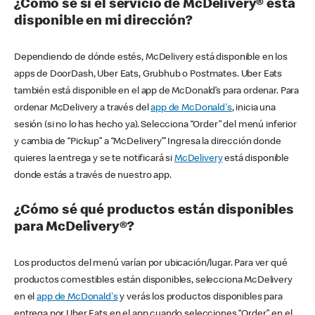
¿Cómo sé si el servicio de McDelivery® está
disponible en mi dirección?
Dependiendo de dónde estés, McDelivery está disponible en los
apps de DoorDash, Uber Eats, Grubhub o Postmates. Uber Eats
también está disponible en el app de McDonald’s para ordenar. Para
ordenar McDelivery a través del
app de McDonald's
, inicia una
sesión (si no lo has hecho ya). Selecciona “Order” del menú inferior
y cambia de “Pickup” a “McDelivery’” Ingresa la dirección donde
quieres la entrega y se te notificará si
McDelivery
está disponible
donde estás a través de nuestro app.
¿Cómo sé qué productos están disponibles
para McDelivery®?
Los productos del menú varían por ubicación/lugar. Para ver qué
productos comestibles están disponibles, selecciona McDelivery
en el
app de McDonald's
y verás los productos disponibles para
entrega por Uber Eats en el app cuando selecciones “Order” en el