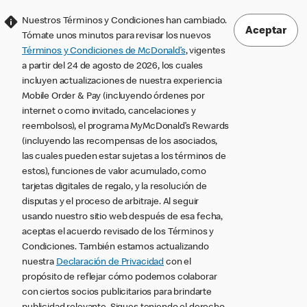
Nuestros Términos y Condiciones han cambiado.
Aceptar
Tómate unos minutos para revisar los nuevos
Términos y Condiciones de McDonald’s
, vigentes
a partir del 24 de agosto de 2026, los cuales
incluyen actualizaciones de nuestra experiencia
Mobile Order & Pay (incluyendo órdenes por
internet o como invitado, cancelaciones y
reembolsos), el programa MyMcDonald’s Rewards
(incluyendo las recompensas de los asociados,
las cuales pueden estar sujetas a los términos de
estos), funciones de valor acumulado, como
tarjetas digitales de regalo, y la resolución de
disputas y el proceso de arbitraje. Al seguir
usando nuestro sitio web después de esa fecha,
aceptas el acuerdo revisado de los Términos y
Condiciones. También estamos actualizando
nuestra
Declaración de Privacidad
con el
propósito de reflejar cómo podemos colaborar
con ciertos socios publicitarios para brindarte