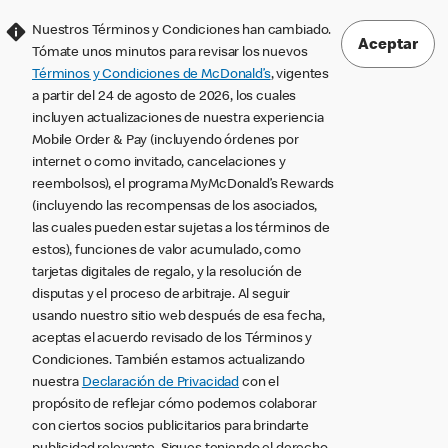
Nuestros Términos y Condiciones han cambiado.
Aceptar
Tómate unos minutos para revisar los nuevos
Términos y Condiciones de McDonald’s
, vigentes
a partir del 24 de agosto de 2026, los cuales
incluyen actualizaciones de nuestra experiencia
Mobile Order & Pay (incluyendo órdenes por
internet o como invitado, cancelaciones y
reembolsos), el programa MyMcDonald’s Rewards
(incluyendo las recompensas de los asociados,
las cuales pueden estar sujetas a los términos de
estos), funciones de valor acumulado, como
tarjetas digitales de regalo, y la resolución de
disputas y el proceso de arbitraje. Al seguir
usando nuestro sitio web después de esa fecha,
aceptas el acuerdo revisado de los Términos y
Condiciones. También estamos actualizando
nuestra
Declaración de Privacidad
con el
propósito de reflejar cómo podemos colaborar
con ciertos socios publicitarios para brindarte