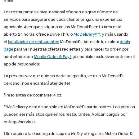
más!
Los restaurantes a nivel nacional ofrecen un gran número de
servicios para asegurar que cada cliente tenga una experiencia
agradable. Averigua si alguno de los McDonald’s en tu área está
abierto 24 horas, ofrece Drive Thru o
McDelivery®**
, y más usando
el
localizador de restaurantes
McDonald’s. Antes de ir, explora
deals
page
para ver nuestras ofertas recientes y para hacer tu orden por
adelantado con
Mobile Order & Pay†
, ¡disponible exclusivamente en el
app de McDonald’s!
La próxima vez que quieras darte un gustito, ve a un McDonald’s
cercano, ¡nos encantará atenderte!
*Peso antes de cocinarse: 4 oz.
**McDelivery está disponible en McDonald’s participantes. Los precios
pueden ser más altos que en los restaurantes. Aplican cargos por
entrega/servicio.
†Se requiere la descarga del app de McD y el registro. Mobile Order &