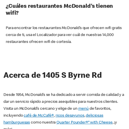
¿Cuáles restaurantes McDonald’s tienen
wifi?
Para encontrar los restaurantes McDonald’s que ofrecen wifi gratis
cerca de ti, usa el Localizador para ver cuál de nuestras 14,000
restaurantes ofrecen wifi de cortesía.
Acerca de 1405 S Byrne Rd
Desde 1954, McDonald’s se ha dedicado a servir comida de calidad y a
dar un servicio rápido a precios asequibles para nuestros clientes.
Visita un McDonald’s cercano y elige de un
menú
de favoritos,
incluyendo
café de McCafé®
,
ricos desayunos
,
deliciosas
hamburguesas
como nuestra
Quarter Pounder®* with Cheese
, ¡y