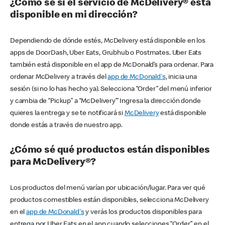
¿Cómo sé si el servicio de McDelivery® está
disponible en mi dirección?
Dependiendo de dónde estés, McDelivery está disponible en los
apps de DoorDash, Uber Eats, Grubhub o Postmates. Uber Eats
también está disponible en el app de McDonald’s para ordenar. Para
ordenar McDelivery a través del
app de McDonald's
, inicia una
sesión (si no lo has hecho ya). Selecciona “Order” del menú inferior
y cambia de “Pickup” a “McDelivery’” Ingresa la dirección donde
quieres la entrega y se te notificará si
McDelivery
está disponible
donde estás a través de nuestro app.
¿Cómo sé qué productos están disponibles
para McDelivery®?
Los productos del menú varían por ubicación/lugar. Para ver qué
productos comestibles están disponibles, selecciona McDelivery
en el
app de McDonald's
y verás los productos disponibles para
entrega por Uber Eats en el app cuando selecciones “Order” en el