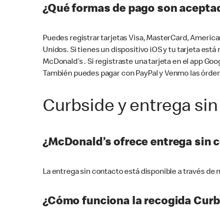
¿Qué formas de pago son aceptad
Puedes registrar tarjetas Visa, MasterCard, America
Unidos. Si tienes un dispositivo iOS y tu tarjeta es
McDonald’s . Si registraste una tarjeta en el app 
También puedes pagar con PayPal y Venmo las órden
Curbside y entrega sin
¿McDonald’s ofrece entrega sin 
La entrega sin contacto está disponible a través d
¿Cómo funciona la recogida Curb