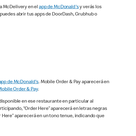
na McDelivery en el
app de McDonald's
y verás los
n puedes abrir tus apps de DoorDash, Grubhub o
app de McDonald's
. Mobile Order & Pay aparecerá en
Mobile Order & Pay
.
isponible en ese restaurante en particular al
articipando, “Order Here” aparecerá en letras negras
der Here” aparecerá en un tono tenue, indicando que