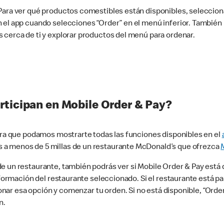
 Para ver qué productos comestibles están disponibles, seleccio
n el app cuando selecciones “Order” en el menú inferior. Tambié
 cerca de ti y explorar productos del menú para ordenar.
rticipan en Mobile Order & Pay?
para que podamos mostrarte todas las funciones disponibles en el
 a menos de 5 millas de un restaurante McDonald’s que ofrezca
 un restaurante, también podrás ver si Mobile Order & Pay está d
información del restaurante seleccionado. Si el restaurante está p
ccionar esa opción y comenzar tu orden. Si no está disponible, “Or
n.