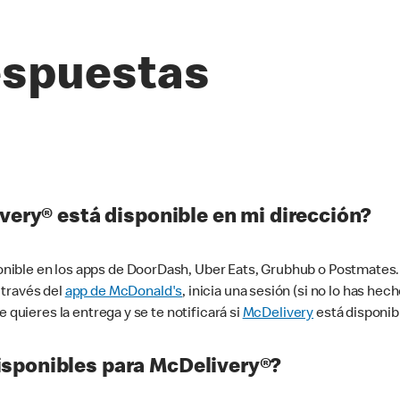
espuestas
very® está disponible en mi dirección?
ible en los apps de DoorDash, Uber Eats, Grubhub o Postmates. 
 través del
app de McDonald's
, inicia una sesión (si no lo has he
 quieres la entrega y se te notificará si
McDelivery
está disponib
sponibles para McDelivery®?