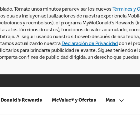
iado. Tómate unos minutos para revisar los nuevos
Términos y 
, los cuales incluyen actualizaciones de nuestra experiencia Mobi
ncelaciones y reembolsos), el programa MyMcDonald’s Rewards (
tas a los términos de estos), funciones de valor acumulado, como 
rbitraje. Al seguir usando nuestro sitio web después de esa fecha
stamos actualizando nuestra
Declaración de Privacidad
con el pro
citarios para brindarte publicidad relevante. Sigues teniendo el
omparta con fines de publicidad dirigida, un derecho que puedes 
Donald's Rewards
McValue® y Ofertas
Mas