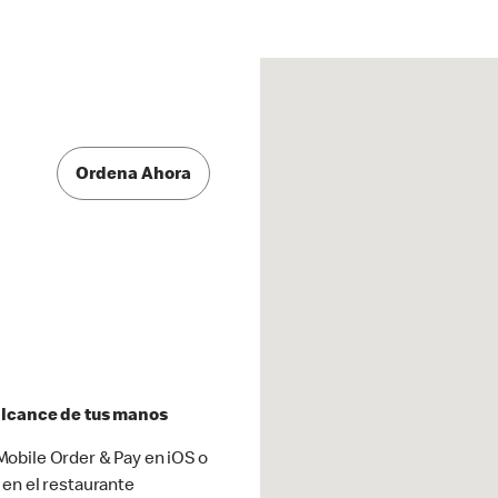
Ordena Ahora
 alcance de tus manos
obile Order & Pay en iOS o
 en el restaurante