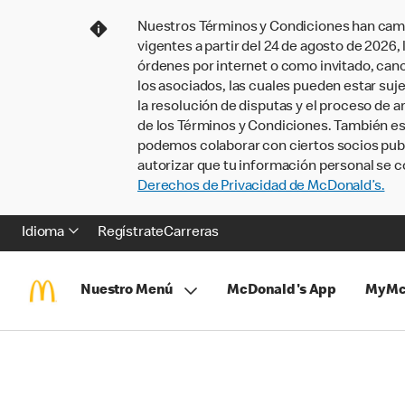
Nuestros Términos y Condiciones han camb
vigentes a partir del 24 de agosto de 2026
órdenes por internet o como invitado, ca
los asociados, las cuales pueden estar suje
la resolución de disputas y el proceso de a
de los Términos y Condiciones. También e
podemos colaborar con ciertos socios publi
autorizar que tu información personal se c
Derechos de Privacidad de McDonald’s.
Idioma
Regístrate
Carreras
Nuestro Menú
McDonald's App
MyMc