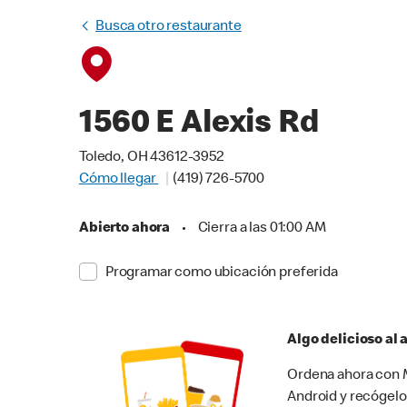
Busca otro restaurante
1560 E Alexis Rd
Toledo, OH 43612-3952
Cómo llegar
(419) 726-5700
Abierto ahora
•
Cierra a las 01:00 AM
Programar como ubicación preferida
Algo delicioso al
Ordena ahora con M
Android y recógelo