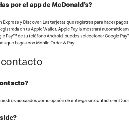
as por el app de McDonald’s?
n Express y Discover. Las tarjetas que registres para hacer pago
tá registrada en tu Apple Wallet, Apple Pay la mostrará automáti
Google Pay™ de tu teléfono Android, puedes seleccionar Google P
es que hagas con Mobile Order & Pay.
 contacto
contacto?
e nuestros asociados como opción de entrega sin contacto en Doo
side?