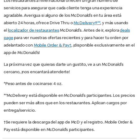
Los restaurantes a nivel nacional ofrecen un gran número de
servicios para asegurar que cada cliente tenga una experiencia
agradable. Averigua si alguno de los McDonald’s en tu área está
abierto 24 horas, ofrece Drive Thru o
McDelivery®**
, y más usando
el
localizador de restaurantes
McDonald’s. Antes de ir, explora
deals
page
para ver nuestras ofertas recientes y para hacer tu orden por
adelantado con
Mobile Order & Pay†
, ¡disponible exclusivamente en el
app de McDonald’s!
La próxima vez que quieras darte un gustito, ve a un McDonald’s
cercano, ¡nos encantará atenderte!
*Peso antes de cocinarse: 4 oz.
**McDelivery está disponible en McDonald’s participantes. Los precios
pueden ser más altos que en los restaurantes. Aplican cargos por
entrega/servicio.
†Se requiere la descarga del app de McD y el registro. Mobile Order &
Pay está disponible en McDonald’s participantes.