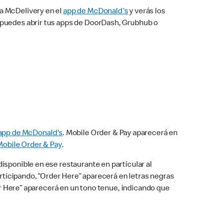
na McDelivery en el
app de McDonald's
y verás los
n puedes abrir tus apps de DoorDash, Grubhub o
app de McDonald's
. Mobile Order & Pay aparecerá en
Mobile Order & Pay
.
isponible en ese restaurante en particular al
articipando, “Order Here” aparecerá en letras negras
der Here” aparecerá en un tono tenue, indicando que