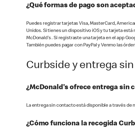
¿Qué formas de pago son aceptad
Puedes registrar tarjetas Visa, MasterCard, America
Unidos. Si tienes un dispositivo iOS y tu tarjeta es
McDonald’s . Si registraste una tarjeta en el app 
También puedes pagar con PayPal y Venmo las órden
Curbside y entrega sin
¿McDonald’s ofrece entrega sin 
La entrega sin contacto está disponible a través d
¿Cómo funciona la recogida Curb