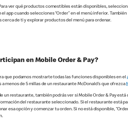
 Para ver qué productos comestibles están disponibles, seleccio
n el app cuando selecciones “Order” en el menú inferior. Tambié
 cerca de ti y explorar productos del menú para ordenar.
rticipan en Mobile Order & Pay?
para que podamos mostrarte todas las funciones disponibles en el
 a menos de 5 millas de un restaurante McDonald’s que ofrezca
 un restaurante, también podrás ver si Mobile Order & Pay está d
información del restaurante seleccionado. Si el restaurante está p
ccionar esa opción y comenzar tu orden. Si no está disponible, “Or
n.