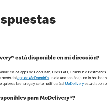
espuestas
very® está disponible en mi dirección?
ible en los apps de DoorDash, Uber Eats, Grubhub o Postmates. 
 través del
app de McDonald's
, inicia una sesión (si no lo has he
 quieres la entrega y se te notificará si
McDelivery
está disponib
sponibles para McDelivery®?