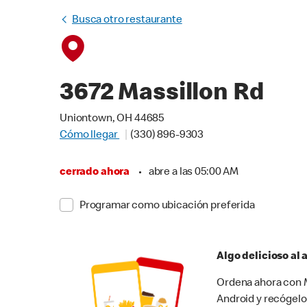
Busca otro restaurante
3672 Massillon Rd
Uniontown, OH 44685
Cómo llegar
(330) 896-9303
cerrado ahora
•
abre a las 05:00 AM
Programar como ubicación preferida
Algo delicioso al
Ordena ahora con M
Android y recógelo