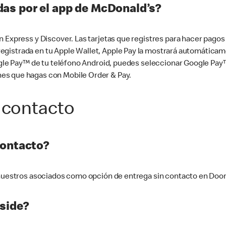
as por el app de McDonald’s?
n Express y Discover. Las tarjetas que registres para hacer pago
tá registrada en tu Apple Wallet, Apple Pay la mostrará automáti
Google Pay™ de tu teléfono Android, puedes seleccionar Google P
es que hagas con Mobile Order & Pay.
 contacto
contacto?
e nuestros asociados como opción de entrega sin contacto en Doo
side?