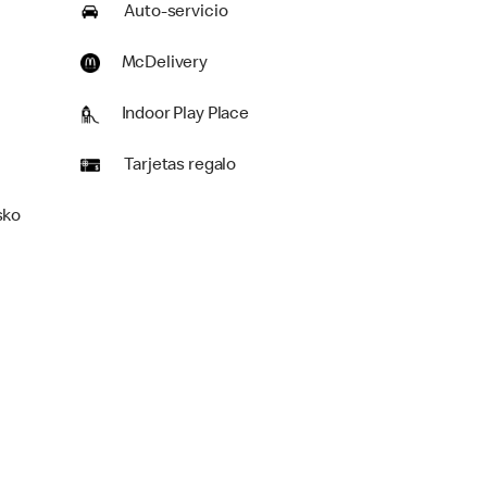
Auto-servicio
McDelivery
Indoor Play Place
Tarjetas regalo
sko