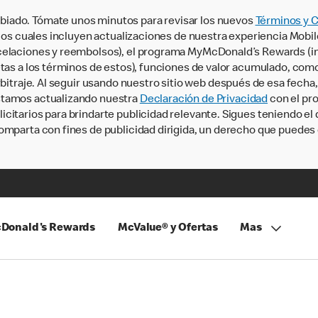
iado. Tómate unos minutos para revisar los nuevos
Términos y 
, los cuales incluyen actualizaciones de nuestra experiencia Mobi
ncelaciones y reembolsos), el programa MyMcDonald’s Rewards (
tas a los términos de estos), funciones de valor acumulado, como 
rbitraje. Al seguir usando nuestro sitio web después de esa fecha
stamos actualizando nuestra
Declaración de Privacidad
con el pro
citarios para brindarte publicidad relevante. Sigues teniendo el
omparta con fines de publicidad dirigida, un derecho que puedes 
Donald's Rewards
McValue® y Ofertas
Mas