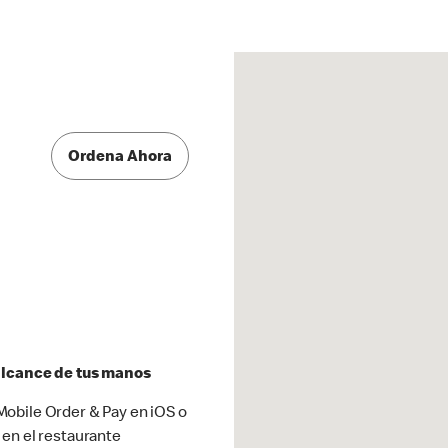
Ordena Ahora
 alcance de tus manos
obile Order & Pay en iOS o
 en el restaurante