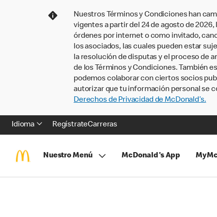
Nuestros Términos y Condiciones han camb
vigentes a partir del 24 de agosto de 2026
órdenes por internet o como invitado, ca
los asociados, las cuales pueden estar suje
la resolución de disputas y el proceso de a
de los Términos y Condiciones. También e
podemos colaborar con ciertos socios publi
autorizar que tu información personal se c
Derechos de Privacidad de McDonald’s.
Idioma
Regístrate
Carreras
Nuestro Menú
McDonald's App
MyMc