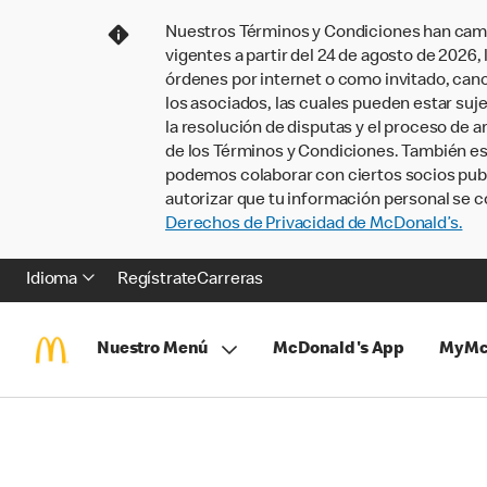
Nuestros Términos y Condiciones han camb
vigentes a partir del 24 de agosto de 2026
órdenes por internet o como invitado, ca
los asociados, las cuales pueden estar suje
la resolución de disputas y el proceso de a
de los Términos y Condiciones. También e
podemos colaborar con ciertos socios publi
autorizar que tu información personal se c
Derechos de Privacidad de McDonald’s.
Idioma
Regístrate
Carreras
Nuestro Menú
McDonald's App
MyMc