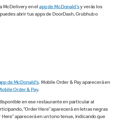
na McDelivery en el
app de McDonald's
y verás los
n puedes abrir tus apps de DoorDash, Grubhub o
app de McDonald's
. Mobile Order & Pay aparecerá en
Mobile Order & Pay
.
isponible en ese restaurante en particular al
articipando, “Order Here” aparecerá en letras negras
der Here” aparecerá en un tono tenue, indicando que