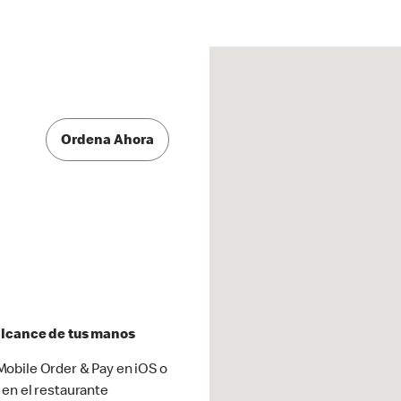
Ordena Ahora
 alcance de tus manos
obile Order & Pay en iOS o
 en el restaurante