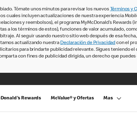
iado. Tómate unos minutos para revisar los nuevos
Términos y 
, los cuales incluyen actualizaciones de nuestra experiencia Mobi
ncelaciones y reembolsos), el programa MyMcDonald’s Rewards (
tas a los términos de estos), funciones de valor acumulado, como 
rbitraje. Al seguir usando nuestro sitio web después de esa fecha
stamos actualizando nuestra
Declaración de Privacidad
con el pro
citarios para brindarte publicidad relevante. Sigues teniendo el
omparta con fines de publicidad dirigida, un derecho que puedes 
Donald's Rewards
McValue® y Ofertas
Mas