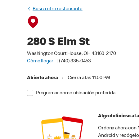
Busca otro restaurante
280 S Elm St
Washington Court House, OH 43160-2170
Cómo llegar
(740) 335-0453
Abierto ahora
•
Cierra a las 11:00 PM
Programar como ubicación preferida
Algo delicioso al
Ordena ahora con M
Android y recógelo