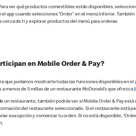
 Para ver qué productos comestibles están disponibles, seleccio
n el app cuando selecciones “Order” en el menú inferior. Tambié
 cerca de ti y explorar productos del menú para ordenar.
rticipan en Mobile Order & Pay?
para que podamos mostrarte todas las funciones disponibles en el
 a menos de 5 millas de un restaurante McDonald’s que ofrezca
 un restaurante, también podrás ver si Mobile Order & Pay está d
información del restaurante seleccionado. Si el restaurante está p
ccionar esa opción y comenzar tu orden. Si no está disponible, “Or
n.