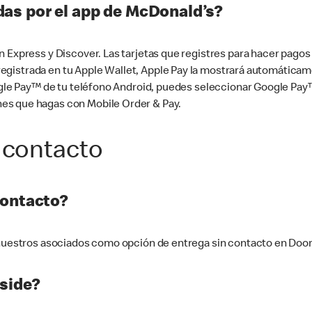
as por el app de McDonald’s?
n Express y Discover. Las tarjetas que registres para hacer pago
tá registrada en tu Apple Wallet, Apple Pay la mostrará automáti
Google Pay™ de tu teléfono Android, puedes seleccionar Google P
es que hagas con Mobile Order & Pay.
 contacto
contacto?
e nuestros asociados como opción de entrega sin contacto en Doo
side?