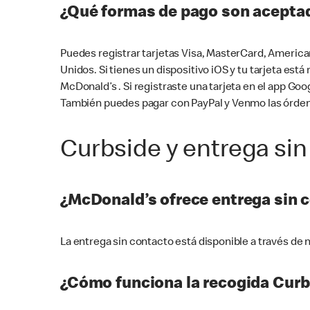
¿Qué formas de pago son aceptad
Puedes registrar tarjetas Visa, MasterCard, America
Unidos. Si tienes un dispositivo iOS y tu tarjeta es
McDonald’s . Si registraste una tarjeta en el app 
También puedes pagar con PayPal y Venmo las órden
Curbside y entrega sin
¿McDonald’s ofrece entrega sin 
La entrega sin contacto está disponible a través d
¿Cómo funciona la recogida Curb