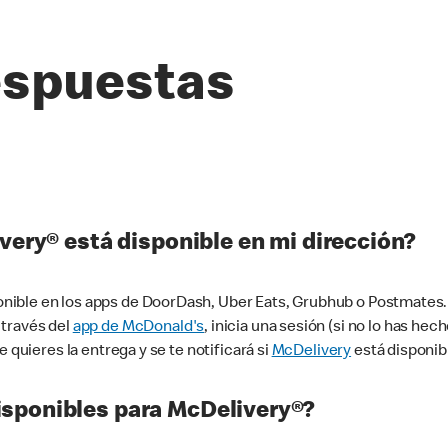
espuestas
very® está disponible en mi dirección?
ible en los apps de DoorDash, Uber Eats, Grubhub o Postmates. 
 través del
app de McDonald's
, inicia una sesión (si no lo has he
 quieres la entrega y se te notificará si
McDelivery
está disponib
sponibles para McDelivery®?