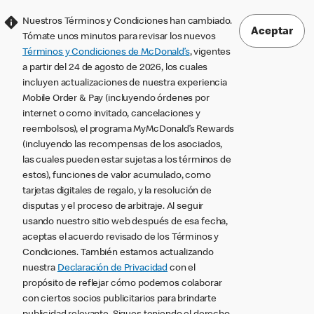
Nuestros Términos y Condiciones han cambiado.
Aceptar
Tómate unos minutos para revisar los nuevos
Términos y Condiciones de McDonald’s
, vigentes
a partir del 24 de agosto de 2026, los cuales
incluyen actualizaciones de nuestra experiencia
Mobile Order & Pay (incluyendo órdenes por
internet o como invitado, cancelaciones y
reembolsos), el programa MyMcDonald’s Rewards
(incluyendo las recompensas de los asociados,
las cuales pueden estar sujetas a los términos de
estos), funciones de valor acumulado, como
tarjetas digitales de regalo, y la resolución de
disputas y el proceso de arbitraje. Al seguir
usando nuestro sitio web después de esa fecha,
aceptas el acuerdo revisado de los Términos y
Condiciones. También estamos actualizando
nuestra
Declaración de Privacidad
con el
propósito de reflejar cómo podemos colaborar
con ciertos socios publicitarios para brindarte