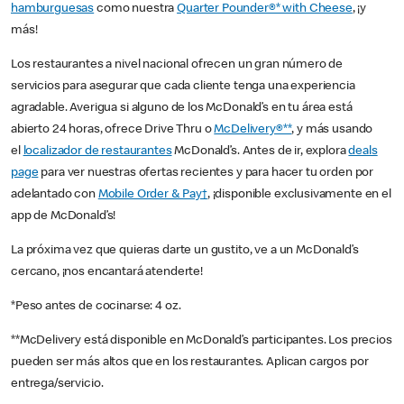
hamburguesas
como nuestra
Quarter Pounder®* with Cheese
, ¡y
más!
Los restaurantes a nivel nacional ofrecen un gran número de
servicios para asegurar que cada cliente tenga una experiencia
agradable. Averigua si alguno de los McDonald’s en tu área está
abierto 24 horas, ofrece Drive Thru o
McDelivery®**
, y más usando
el
localizador de restaurantes
McDonald’s. Antes de ir, explora
deals
page
para ver nuestras ofertas recientes y para hacer tu orden por
adelantado con
Mobile Order & Pay†
, ¡disponible exclusivamente en el
app de McDonald’s!
La próxima vez que quieras darte un gustito, ve a un McDonald’s
cercano, ¡nos encantará atenderte!
*Peso antes de cocinarse: 4 oz.
**McDelivery está disponible en McDonald’s participantes. Los precios
pueden ser más altos que en los restaurantes. Aplican cargos por
entrega/servicio.