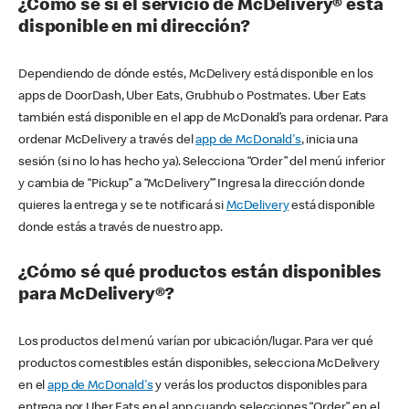
¿Cómo sé si el servicio de McDelivery® está
disponible en mi dirección?
Dependiendo de dónde estés, McDelivery está disponible en los
apps de DoorDash, Uber Eats, Grubhub o Postmates. Uber Eats
también está disponible en el app de McDonald’s para ordenar. Para
ordenar McDelivery a través del
app de McDonald's
, inicia una
sesión (si no lo has hecho ya). Selecciona “Order” del menú inferior
y cambia de “Pickup” a “McDelivery’” Ingresa la dirección donde
quieres la entrega y se te notificará si
McDelivery
está disponible
donde estás a través de nuestro app.
¿Cómo sé qué productos están disponibles
para McDelivery®?
Los productos del menú varían por ubicación/lugar. Para ver qué
productos comestibles están disponibles, selecciona McDelivery
en el
app de McDonald's
y verás los productos disponibles para
entrega por Uber Eats en el app cuando selecciones “Order” en el