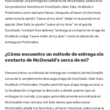
Para ordenar una entrega sin contacto de McDonald’s, selecciona
tus productos favoritos en DoorDash, Uber Eats, Grubhub o
Postmates como siempre haces. Después, al hacer el checkout,
selecciona la opción “Leave at my door” (dejar en la puerta) en el
app de Uber Eats, la opción “Leave at my door” en el app de
DoorDash, “contact-free delivery” (entrega si contacto) en el app de
Grubhub o elige “Leave order at my door” como la ubicación de
entrega en Postmates.
¿Cómo encuentro un método de entrega sin
contacto de McDonald’s cerca de mí?
Para encontrar un método de entrega sin contacto de McDonald’s
cerca de ti, simplemente descarga el app de DoorDash, Uber Eats,
Grubhub o Postmates. Puedes permitir que el app tenga acceso a
tu localización o ingresar la dirección a donde quieres que se
entregue tu comida. ¡Los apps automáticamente encontrarán el
McDonald’s más cercano a ti! Solo tienes que seleccionar
McDonald’s, añadir tus favoritos y al hacer checkout, seleccionar la