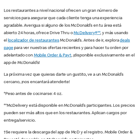
Los restaurantes a nivel nacional ofrecen un gran número de
servicios para asegurar que cada cliente tenga una experiencia
agradable. Averigua si alguno de los McDonald’s en tu área está
abierto 24 horas, ofrece Drive Thru o
McDelivery®**
, y más usando
el
localizador de restaurantes
McDonald’s. Antes de ir, explora
deals
page
para ver nuestras ofertas recientes y para hacer tu orden por
adelantado con
Mobile Order & Pay†
, ¡disponible exclusivamente en el
app de McDonald’s!
La próxima vez que quieras darte un gustito, ve a un McDonald’s
cercano, ¡nos encantará atenderte!
*Peso antes de cocinarse: 4 oz.
**McDelivery está disponible en McDonald’s participantes. Los precios
pueden ser más altos que en los restaurantes. Aplican cargos por
entrega/servicio.
†Se requiere la descarga del app de McD y el registro. Mobile Order &