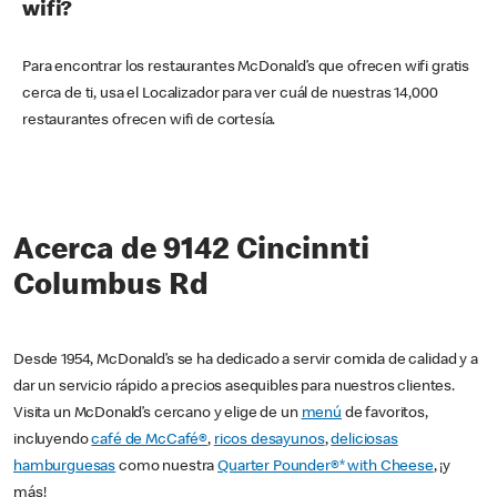
wifi?
Para encontrar los restaurantes McDonald’s que ofrecen wifi gratis
cerca de ti, usa el Localizador para ver cuál de nuestras 14,000
restaurantes ofrecen wifi de cortesía.
Acerca de 9142 Cincinnti
Columbus Rd
Desde 1954, McDonald’s se ha dedicado a servir comida de calidad y a
dar un servicio rápido a precios asequibles para nuestros clientes.
Visita un McDonald’s cercano y elige de un
menú
de favoritos,
incluyendo
café de McCafé®
,
ricos desayunos
,
deliciosas
hamburguesas
como nuestra
Quarter Pounder®* with Cheese
, ¡y
más!