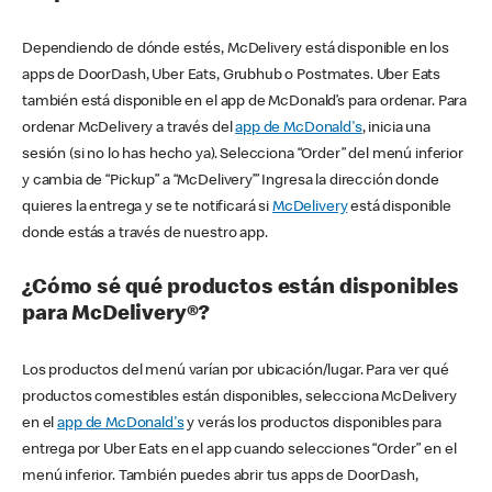
Dependiendo de dónde estés, McDelivery está disponible en los
apps de DoorDash, Uber Eats, Grubhub o Postmates. Uber Eats
también está disponible en el app de McDonald’s para ordenar. Para
ordenar McDelivery a través del
app de McDonald's
, inicia una
sesión (si no lo has hecho ya). Selecciona “Order” del menú inferior
y cambia de “Pickup” a “McDelivery’” Ingresa la dirección donde
quieres la entrega y se te notificará si
McDelivery
está disponible
donde estás a través de nuestro app.
¿Cómo sé qué productos están disponibles
para McDelivery®?
Los productos del menú varían por ubicación/lugar. Para ver qué
productos comestibles están disponibles, selecciona McDelivery
en el
app de McDonald's
y verás los productos disponibles para
entrega por Uber Eats en el app cuando selecciones “Order” en el
menú inferior. También puedes abrir tus apps de DoorDash,