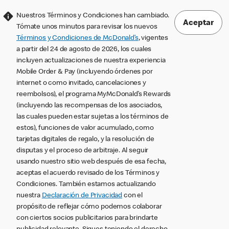
Nuestros Términos y Condiciones han cambiado.
Aceptar
Tómate unos minutos para revisar los nuevos
Términos y Condiciones de McDonald’s
, vigentes
a partir del 24 de agosto de 2026, los cuales
incluyen actualizaciones de nuestra experiencia
Mobile Order & Pay (incluyendo órdenes por
internet o como invitado, cancelaciones y
reembolsos), el programa MyMcDonald’s Rewards
(incluyendo las recompensas de los asociados,
las cuales pueden estar sujetas a los términos de
estos), funciones de valor acumulado, como
tarjetas digitales de regalo, y la resolución de
disputas y el proceso de arbitraje. Al seguir
usando nuestro sitio web después de esa fecha,
aceptas el acuerdo revisado de los Términos y
Condiciones. También estamos actualizando
nuestra
Declaración de Privacidad
con el
propósito de reflejar cómo podemos colaborar
con ciertos socios publicitarios para brindarte