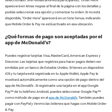
seleccionado. Si el restaurante está participando, “Order Here”
aparecerá en letras negras al final de la página con los detalles y
podrás seleccionar esa opción y comenzar tu orden. Si no está
disponible, “Order Here” aparecerá en un tono tenue, indicando
que Mobile Order & Pay no está activado en esa ubicación.
¿Qué formas de pago son aceptadas por el
app de McDonald’s?
Puedes registrar tarjetas Visa, MasterCard, American Express y
Discover. Las tarjetas que registres para hacer pagos deben ser
emitidas por un banco de Estados Unidos. Si tienes un dispositivo
iOS y tu tarjeta está registrada en tu Apple Wallet, Apple Pay la
mostrará automáticamente como una opción de pago dentro del
app de McDonald’s . Si registraste una tarjeta en el app Google
Pay™ de tu teléfono Android, puedes seleccionar Google Pay™
como método de pago en el
app de McDonald’s
. También puedes
pagar con PayPal y Venmo las órdenes que hagas con Mobile Order
& Pay.