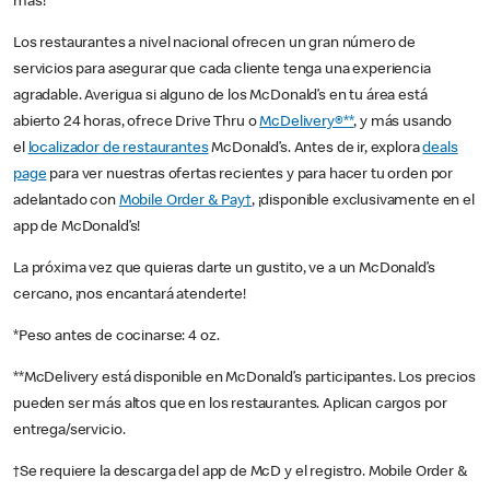
más!
Los restaurantes a nivel nacional ofrecen un gran número de
servicios para asegurar que cada cliente tenga una experiencia
agradable. Averigua si alguno de los McDonald’s en tu área está
abierto 24 horas, ofrece Drive Thru o
McDelivery®**
, y más usando
el
localizador de restaurantes
McDonald’s. Antes de ir, explora
deals
page
para ver nuestras ofertas recientes y para hacer tu orden por
adelantado con
Mobile Order & Pay†
, ¡disponible exclusivamente en el
app de McDonald’s!
La próxima vez que quieras darte un gustito, ve a un McDonald’s
cercano, ¡nos encantará atenderte!
*Peso antes de cocinarse: 4 oz.
**McDelivery está disponible en McDonald’s participantes. Los precios
pueden ser más altos que en los restaurantes. Aplican cargos por
entrega/servicio.
†Se requiere la descarga del app de McD y el registro. Mobile Order &