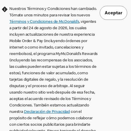
Nuestros Términos y Condiciones han cambiado.
Aceptar
Tómate unos minutos para revisar los nuevos
Términos y Condiciones de McDonald’s
, vigentes
a partir del 24 de agosto de 2026, los cuales
incluyen actualizaciones de nuestra experiencia
Mobile Order & Pay (incluyendo órdenes por
internet o como invitado, cancelaciones y
reembolsos), el programa MyMcDonald’s Rewards
(incluyendo las recompensas de los asociados,
las cuales pueden estar sujetas a los términos de
estos), funciones de valor acumulado, como
tarjetas digitales de regalo, y la resolución de
disputas y el proceso de arbitraje. Al seguir
usando nuestro sitio web después de esa fecha,
aceptas el acuerdo revisado de los Términos y
Condiciones. También estamos actualizando
nuestra
Declaración de Privacidad
con el
propósito de reflejar cómo podemos colaborar
con ciertos socios publicitarios para brindarte