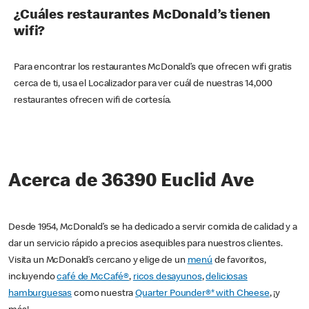
¿Cuáles restaurantes McDonald’s tienen
wifi?
Para encontrar los restaurantes McDonald’s que ofrecen wifi gratis
cerca de ti, usa el Localizador para ver cuál de nuestras 14,000
restaurantes ofrecen wifi de cortesía.
Acerca de 36390 Euclid Ave
Desde 1954, McDonald’s se ha dedicado a servir comida de calidad y a
dar un servicio rápido a precios asequibles para nuestros clientes.
Visita un McDonald’s cercano y elige de un
menú
de favoritos,
incluyendo
café de McCafé®
,
ricos desayunos
,
deliciosas
hamburguesas
como nuestra
Quarter Pounder®* with Cheese
, ¡y