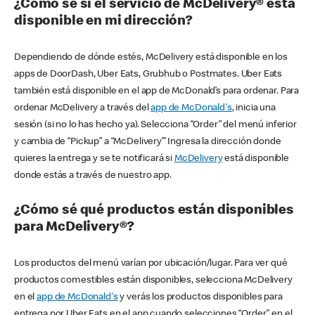
¿Cómo sé si el servicio de McDelivery® está
disponible en mi dirección?
Dependiendo de dónde estés, McDelivery está disponible en los
apps de DoorDash, Uber Eats, Grubhub o Postmates. Uber Eats
también está disponible en el app de McDonald’s para ordenar. Para
ordenar McDelivery a través del
app de McDonald's
, inicia una
sesión (si no lo has hecho ya). Selecciona “Order” del menú inferior
y cambia de “Pickup” a “McDelivery’” Ingresa la dirección donde
quieres la entrega y se te notificará si
McDelivery
está disponible
donde estás a través de nuestro app.
¿Cómo sé qué productos están disponibles
para McDelivery®?
Los productos del menú varían por ubicación/lugar. Para ver qué
productos comestibles están disponibles, selecciona McDelivery
en el
app de McDonald's
y verás los productos disponibles para
entrega por Uber Eats en el app cuando selecciones “Order” en el