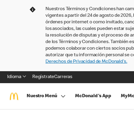
Nuestros Términos y Condiciones han camb
vigentes a partir del 24 de agosto de 2026
órdenes por internet o como invitado, ca
los asociados, las cuales pueden estar suje
la resolución de disputas y el proceso de a
de los Términos y Condiciones. También e
podemos colaborar con ciertos socios publi
autorizar que tu información personal se c
Derechos de Privacidad de McDonald’s.
Idioma
Regístrate
Carreras
Nuestro Menú
McDonald's App
MyMc