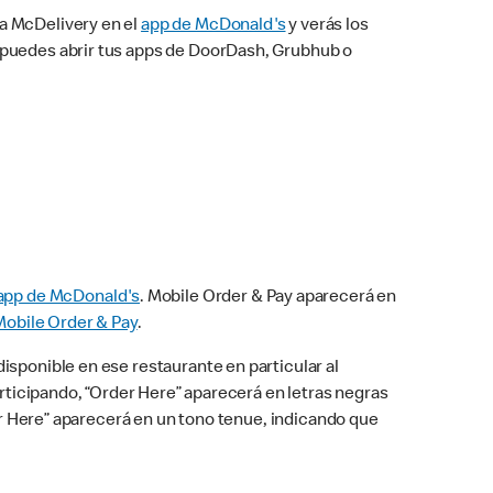
na McDelivery en el
app de McDonald's
y verás los
n puedes abrir tus apps de DoorDash, Grubhub o
app de McDonald's
. Mobile Order & Pay aparecerá en
Mobile Order & Pay
.
isponible en ese restaurante en particular al
articipando, “Order Here” aparecerá en letras negras
der Here” aparecerá en un tono tenue, indicando que