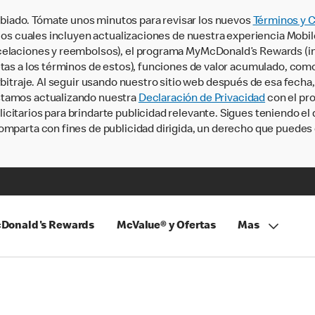
iado. Tómate unos minutos para revisar los nuevos
Términos y 
, los cuales incluyen actualizaciones de nuestra experiencia Mobi
ncelaciones y reembolsos), el programa MyMcDonald’s Rewards (
tas a los términos de estos), funciones de valor acumulado, como 
rbitraje. Al seguir usando nuestro sitio web después de esa fecha
stamos actualizando nuestra
Declaración de Privacidad
con el pro
citarios para brindarte publicidad relevante. Sigues teniendo el
omparta con fines de publicidad dirigida, un derecho que puedes 
Donald's Rewards
McValue® y Ofertas
Mas