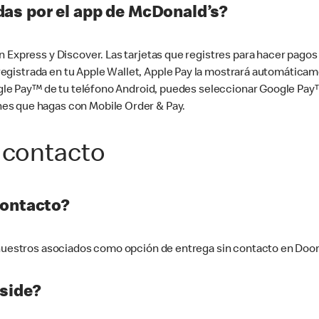
as por el app de McDonald’s?
n Express y Discover. Las tarjetas que registres para hacer pago
tá registrada en tu Apple Wallet, Apple Pay la mostrará automáti
Google Pay™ de tu teléfono Android, puedes seleccionar Google P
es que hagas con Mobile Order & Pay.
 contacto
contacto?
e nuestros asociados como opción de entrega sin contacto en Doo
side?