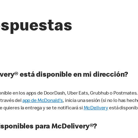
espuestas
very® está disponible en mi dirección?
ible en los apps de DoorDash, Uber Eats, Grubhub o Postmates. 
 través del
app de McDonald's
, inicia una sesión (si no lo has he
 quieres la entrega y se te notificará si
McDelivery
está disponib
sponibles para McDelivery®?