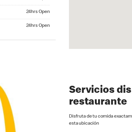
24hrs Open
24hrs Open
hrs Open
24hrs Open
Servicios di
restaurante
Disfruta de tu comida exactam
esta ubicación