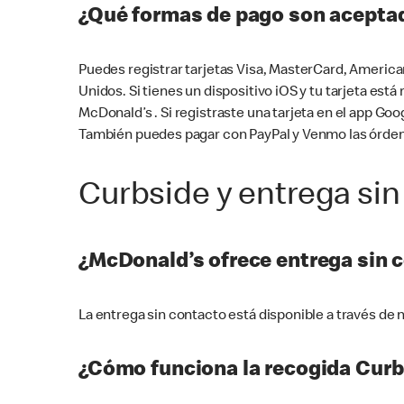
¿Qué formas de pago son aceptad
Puedes registrar tarjetas Visa, MasterCard, America
Unidos. Si tienes un dispositivo iOS y tu tarjeta es
McDonald’s . Si registraste una tarjeta en el app 
También puedes pagar con PayPal y Venmo las órden
Curbside y entrega sin
¿McDonald’s ofrece entrega sin 
La entrega sin contacto está disponible a través d
¿Cómo funciona la recogida Curb