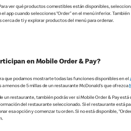
 Para ver qué productos comestibles están disponibles, seleccio
n el app cuando selecciones “Order” en el menú inferior. Tambié
 cerca de ti y explorar productos del menú para ordenar.
rticipan en Mobile Order & Pay?
para que podamos mostrarte todas las funciones disponibles en el
 a menos de 5 millas de un restaurante McDonald’s que ofrezca
 un restaurante, también podrás ver si Mobile Order & Pay está d
información del restaurante seleccionado. Si el restaurante está p
ccionar esa opción y comenzar tu orden. Si no está disponible, “Or
n.