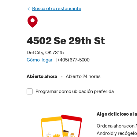
Busca otro restaurante
4502 Se 29th St
Del City, OK 73115
Cómo llegar
(405) 677-5000
Abierto ahora
•
Abierto 24 horas
Programar como ubicación preferida
Algo delicioso al
Ordena ahora con M
Android y recógelo